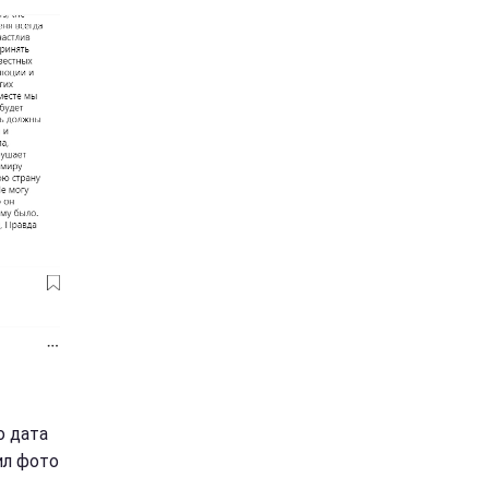
о дата
ил фото