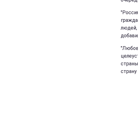
"Росси
гражда
людей,
добави
"Любов
целеус
страны
страну 