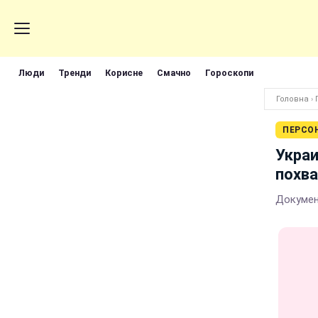
Люди
Тренди
Корисне
Смачно
Гороскопи
Головна
›
ПЕРСО
Украи
похв
Докумен