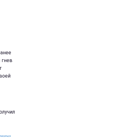
ранее
 гнев
т
воей
получил