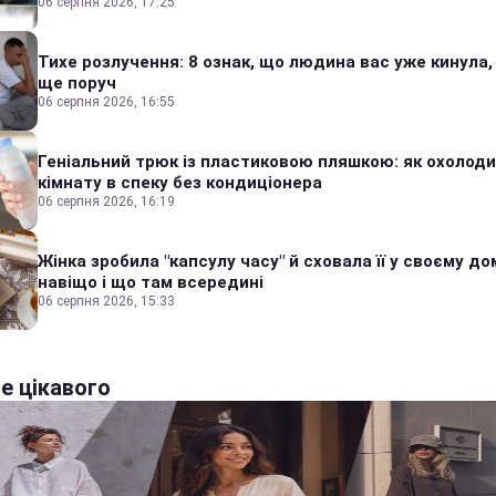
06 серпня 2026, 17:25
Тихе розлучення: 8 ознак, що людина вас уже кинула,
ще поруч
06 серпня 2026, 16:55
Геніальний трюк із пластиковою пляшкою: як охолод
кімнату в спеку без кондиціонера
06 серпня 2026, 16:19
Жінка зробила "капсулу часу" й сховала її у своєму дом
навіщо і що там всередині
06 серпня 2026, 15:33
е цікавого