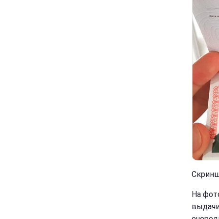
Скриншо
На фот
выдачи
очеред