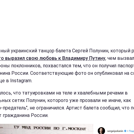
ный украинский танцор балета Сергей Полунин, который 
о выразил свою любовь к Владимиру Путину
, чем вызвал
роны поклонников, похвастался тем, что он получил паспор
нина России. Соответствующие фото он опубликовал на с
е в Instagram.
лось, что татуировками на теле и хвалебными речами в
ьных сетях Полунин, которого уже прозвали не иначе, как
-предатель", не ограничился. Артист балета сообщил, что 
т гражданина России.