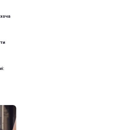
 хоча
ити
і: