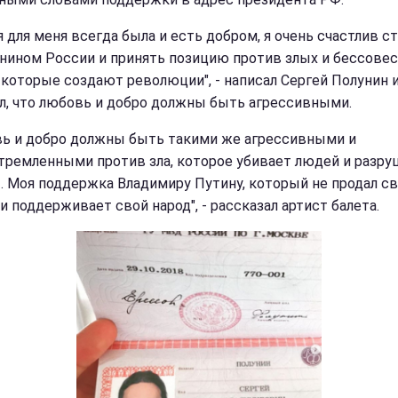
я для меня всегда была и есть добром, я очень счастлив с
нином России и принять позицию против злых и бессове
 которые создают революции", - написал Сергей Полунин 
л, что любовь и добро должны быть агрессивными.
ь и добро должны быть такими же агрессивными и
тремленными против зла, которое убивает людей и разру
. Моя поддержка Владимиру Путину, который не продал с
и поддерживает свой народ", - рассказал артист балета.