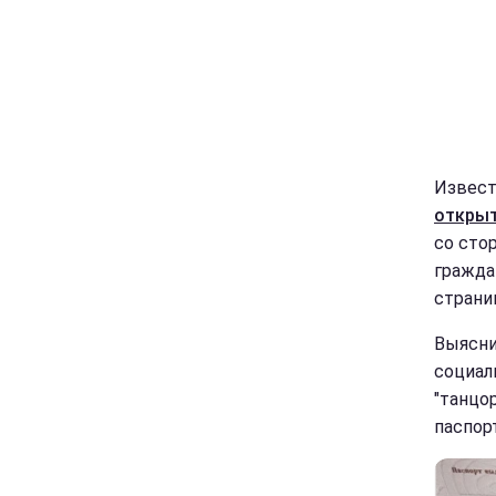
Извест
открыт
со сто
гражда
страниц
Выясни
социал
"танцор
паспор