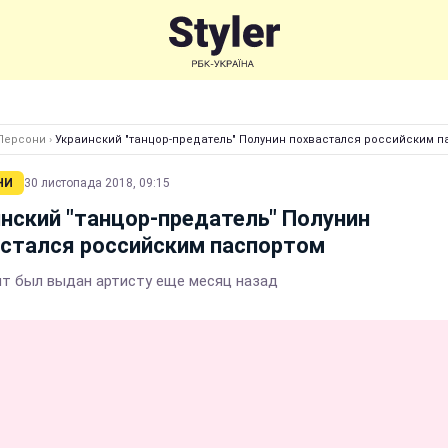
Персони
›
Украинский "танцор-предатель" Полунин похвастался российским 
НИ
30 листопада 2018, 09:15
нский "танцор-предатель" Полунин
астался российским паспортом
т был выдан артисту еще месяц назад