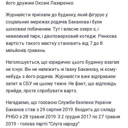
його дружині Оксані Лазаренко.
Журналісти приїхали до будинку, який фігурує у
соціальних мережах родичів Баканова і були
шоковані побаченим. Тут і власне озеро є, і
невеликий парк, і двоповерховий котедж. Ринкова
вартість такого маєтку становить від 7 до 8
мільйонів гривень.
Наголошується, що юридично цього будинку взагалі
не існує. Він не належить ні Івану Баканову, ні кому-
небудь з його родичів. Журналісти вже відправили
запит в СБУ на цьому тижні. Не факт, що відповідь
прийде, проте спробувати варто.
Нагадаємо, що головою Служби безпеки України
Баканов став з 29 серпня 2019. Входить до складу
РНБО з 28 травня 2019. З 2 грудня 2017 по 27 травня
2019 - голова партії "Слуга народу".