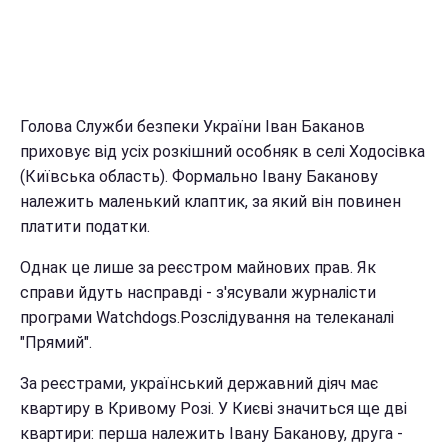
Голова Служби безпеки України Іван Баканов
приховує від усіх розкішний особняк в селі Ходосівка
(Київська область). Формально Івану Баканову
належить маленький клаптик, за який він повинен
платити податки.
Однак це лише за реєстром майнових прав. Як
справи йдуть насправді - з'ясували журналісти
програми Watchdogs.Розслідування на телеканалі
"Прямий".
За реєстрами, український державний діяч має
квартиру в Кривому Розі. У Києві значиться ще дві
квартири: перша належить Івану Баканову, друга -