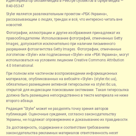
Идентификатор онлайн-медиа в Реестре субъектов в сфере медиа —
R40-05347
Styler является развлекательным проектом «РБК-Украина»,
рассказывающим о людях, трендах и всё, что интересно читать вне
новостей.
Фотографии, иллюстрации и другие изображения принадлежат их
правообладателям. Использование фотографий, отмеченных Getty
Images, допускается исключительно при наличии письменного
разрешения фотоагентства Getty Images. Фотографии, отмеченные
логотипом «Styler» или подписанные «Styler» или «РБК-Украина», могут
использоваться на условиях лицензии Creative Commons Attribution
4.0 International.
При полном или частичном воспроизведении информационных
материалов, опубликованных на вебсайте «Styler» (styler.rbc.ua),
обязательно размещение активной гиперссылки на styler.rbc.ua,
открытой для индексации поисковыми системами. Такая гиперссылка
должна быть размещена непосредственно в тексте материала не ниже
второго абзаца.
Редакция "Styler" может не разделять точку зрения авторов
публикаций. Оценочные суждения, согласно законодательству
Украины, не подлежат опровержению и доказыванию их правдивости.
За достоверность, содержание и соответствие требованиям
законодательства рекламных материалов ответственность несет