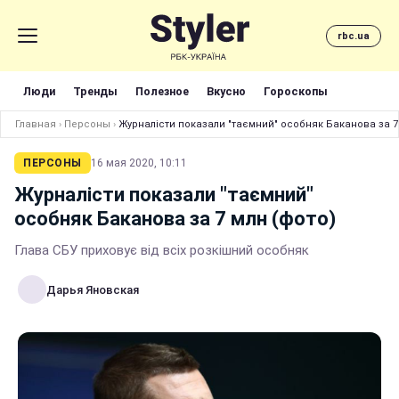
rbc.ua
Люди
Тренды
Полезное
Вкусно
Гороскопы
Главная
›
Персоны
›
Журналісти показали "таємний" особняк Баканова за 7
ПЕРСОНЫ
16 мая 2020, 10:11
Журналісти показали "таємний"
особняк Баканова за 7 млн (фото)
Глава СБУ приховує від всіх розкішний особняк
Дарья Яновская