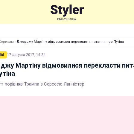
Сериалы
›
Джорджу Мартіну відмовилися перекласти питання про Путіна
ЛЫ
17 августа 2017, 16:24
джу Мартіну відмовилися перекласти пит
утіна
ст порівняв Трампа з Серсеєю Ланністер