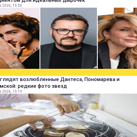
диентом для идеальных дырочек
а 2026, 15:55
ыглядят возлюбленные Дантеса, Пономарева и
мской: редкие фото звезд
а 2026, 15:19