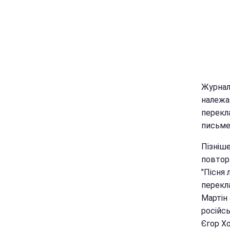
Журналі
належав
перекл
письмен
Пізніше
повтори
"Пісня 
перекла
Мартін 
російсь
Єгор Х