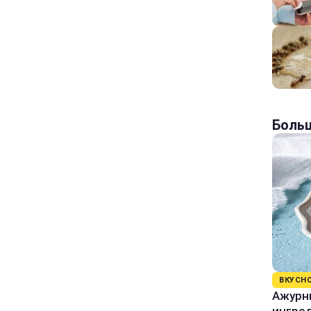
Больш
ВКУСН
Ажурны