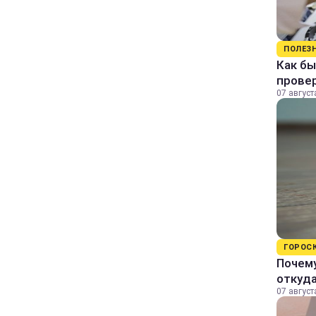
ПОЛЕЗ
Как бы
прове
07 август
ГОРОС
Почему
откуда
07 август