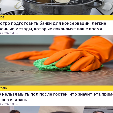
НОЕ
стро подготовить банки для консервации: легкие
ренные методы, которые сэкономят ваше время
а 2026, 14:36
КОПЫ
 нельзя мыть пол после гостей: что значит эта прим
 она взялась
а 2026, 13:55