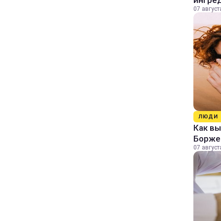
ингре
07 август
ЛЮДИ
Как в
Борже
07 август