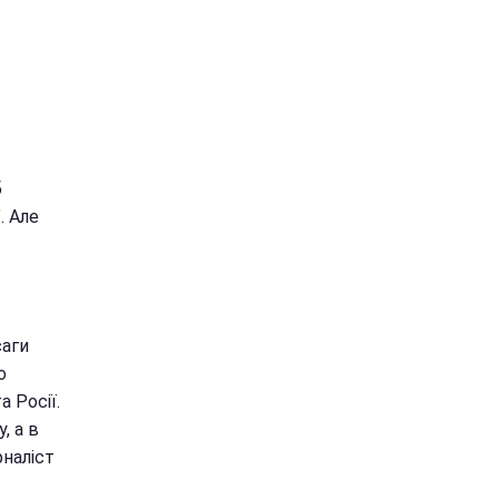
б
. Але
саги
о
 Росії.
, а в
рналіст