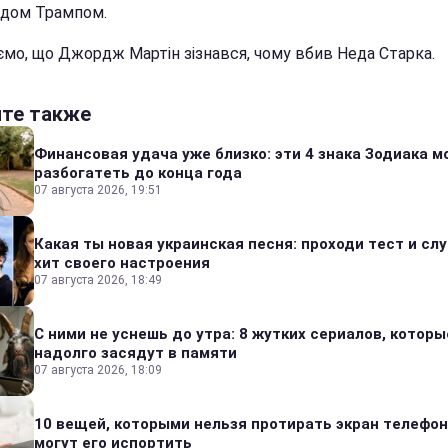
дом Трампом.
ємо, що Джордж Мартін зізнався, чому вбив Неда Старка.
йте также
Финансовая удача уже близко: эти 4 знака Зодиака м
разбогатеть до конца года
07 августа 2026, 19:51
Какая ты новая украинская песня: проходи тест и сл
хит своего настроения
07 августа 2026, 18:49
С ними не уснешь до утра: 8 жутких сериалов, которы
надолго засядут в памяти
07 августа 2026, 18:09
10 вещей, которыми нельзя протирать экран телефон
могут его испортить