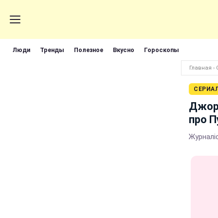
Люди
Тренды
Полезное
Вкусно
Гороскопы
Главная
›
СЕРИА
Джор
про П
Журналі