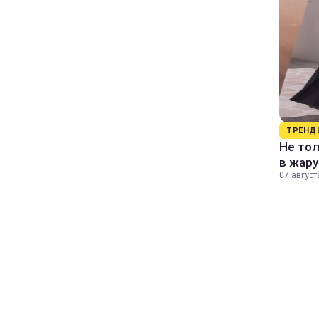
ТРЕНД
Не тол
в жару
07 август