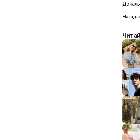
Дональ
Нагада
Чита