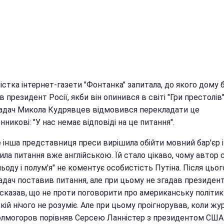
стка інтернет-газети "Фонтанка" запитала, до якого дому 
 президент Росії, якби він опинився в світі "Гри престолів"
адач Микола Кудрявцев відмовився перекладати це
никові: "У нас немає відповіді на це питання".
 інша представниця преси вирішила обійти мовний бар'єр і
ла питання вже англійською. Їй стало цікаво, чому автор 
льоду і полум'я" не коментує особистість Путіна. Після цьог
дач поставив питання, але при цьому не згадав президента
сказав, що не проти поговорити про американську політику
кій нічого не розуміє. Але при цьому проігнорував, коли жу
олмогоров порівняв Серсею Ланністер з президентом США