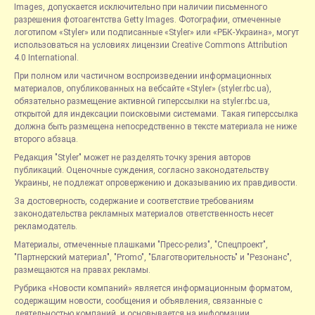
Images, допускается исключительно при наличии письменного
разрешения фотоагентства Getty Images. Фотографии, отмеченные
логотипом «Styler» или подписанные «Styler» или «РБК-Украина», могут
использоваться на условиях лицензии Creative Commons Attribution
4.0 International.
При полном или частичном воспроизведении информационных
материалов, опубликованных на вебсайте «Styler» (styler.rbc.ua),
обязательно размещение активной гиперссылки на styler.rbc.ua,
открытой для индексации поисковыми системами. Такая гиперссылка
должна быть размещена непосредственно в тексте материала не ниже
второго абзаца.
Редакция "Styler" может не разделять точку зрения авторов
публикаций. Оценочные суждения, согласно законодательству
Украины, не подлежат опровержению и доказыванию их правдивости.
За достоверность, содержание и соответствие требованиям
законодательства рекламных материалов ответственность несет
рекламодатель.
Материалы, отмеченные плашками "Пресс-релиз", "Спецпроект",
"Партнерский материал", "Promo", "Благотворительность" и "Резонанс",
размещаются на правах рекламы.
Рубрика «Новости компаний» является информационным форматом,
содержащим новости, сообщения и объявления, связанные с
деятельностью компаний, и основывается на информации,