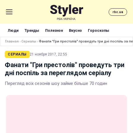
rbc.ua
Люди
Тренды
Полезное
Вкусно
Гороскопы
Главная
›
Сериалы
›
Фанати "Гри престолів" проведуть три дні поспіль за п
СЕРИАЛЫ
21 ноября 2017, 22:55
Фанати "Гри престолів" проведуть три
дні поспіль за переглядом серіалу
Перегляд всіх сезонів шоу займе більше 70 годин