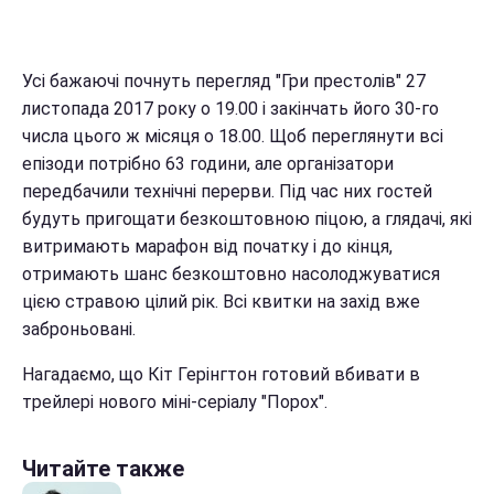
Усі бажаючі почнуть перегляд "Гри престолів" 27
листопада 2017 року о 19.00 і закінчать його 30-го
числа цього ж місяця о 18.00. Щоб переглянути всі
епізоди потрібно 63 години, але організатори
передбачили технічні перерви. Під час них гостей
будуть пригощати безкоштовною піцою, а глядачі, які
витримають марафон від початку і до кінця,
отримають шанс безкоштовно насолоджуватися
цією стравою цілий рік. Всі квитки на захід вже
заброньовані.
Нагадаємо, що Кіт Герінгтон готовий вбивати в
трейлері нового міні-серіалу "Порох".
Читайте также