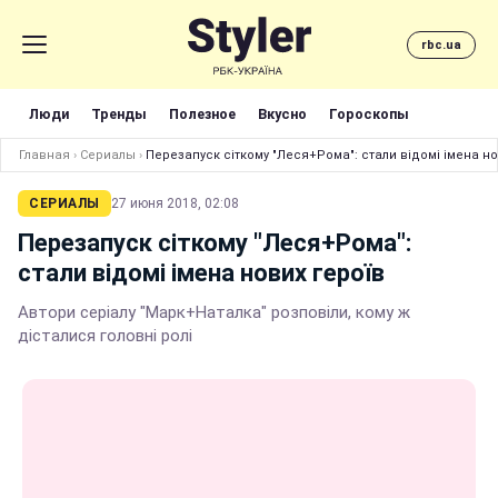
rbc.ua
Люди
Тренды
Полезное
Вкусно
Гороскопы
Главная
›
Сериалы
›
Перезапуск сіткому "Леся+Рома": стали відомі імена но
СЕРИАЛЫ
27 июня 2018, 02:08
Перезапуск сіткому "Леся+Рома":
стали відомі імена нових героїв
Автори серіалу "Марк+Наталка" розповіли, кому ж
дісталися головні ролі