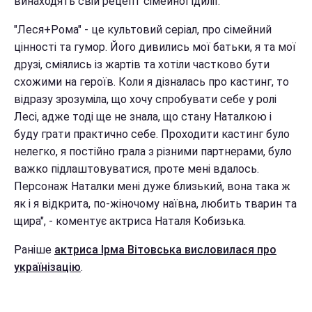
винаходять свій рецепт сімейної ідилії.
"Леся+Рома" - це культовий серіал, про сімейний
цінності та гумор. Його дивились мої батьки, я та мої
друзі, сміялись із жартів та хотіли частково бути
схожими на героїв. Коли я дізналась про кастинг, то
відразу зрозуміла, що хочу спробувати себе у ролі
Лесі, адже тоді ще не знала, що стану Наталкою і
буду грати практично себе. Проходити кастинг було
нелегко, я постійно грала з різними партнерами, було
важко підлаштовуватися, проте мені вдалось.
Персонаж Наталки мені дуже близький, вона така ж
як і я відкрита, по-жіночому наївна, любить тварин та
щира", - коментує актриса Наталя Кобизька.
Раніше
актриса Ірма Вітовська висловилася про
українізацію
.