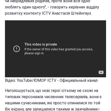
чи набридливих родичів, проте вони все одно
люблять один одного", - говорить керівник відділу
розвитку контенту ICTV Анастасія Штейнгауз.
Відео: YouTube/ЮМОР ICTV - Официальный канал
Наголошується, що нові герої сіткому не схожі на
типових персонажів численних телесеріалів, вони є
нашими сучасниками, які просто опинилися по той
бік екрану, але залишилися такими ж звичайними і