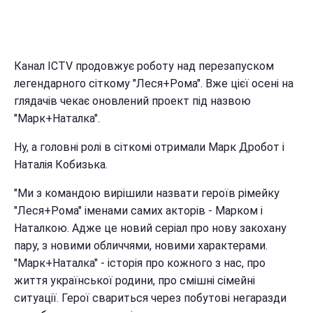
Канал ICTV продовжує роботу над перезапуском
легендарного сіткому "Леся+Рома". Вже цієї осені на
глядачів чекає оновлений проект під назвою
"Марк+Наталка".
Ну, а головні ролі в сіткомі отримали Марк Дробот і
Наталія Кобизька.
"Ми з командою вирішили назвати героїв рімейку
"Леся+Рома" іменами самих акторів - Марком і
Наталкою. Адже це новий серіал про нову закохану
пару, з новими обличчями, новими характерами.
"Марк+Наталка" - історія про кожного з нас, про
життя української родини, про смішні сімейні
ситуації. Герої свариться через побутові негаразди