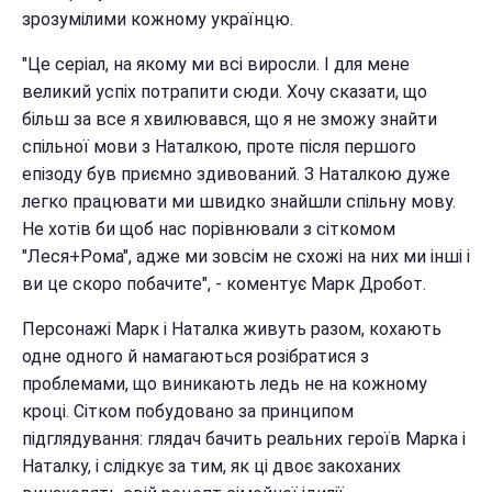
зрозумілими кожному українцю.
"Це серіал, на якому ми всі виросли. І для мене
великий успіх потрапити сюди. Хочу сказати, що
більш за все я хвилювався, що я не зможу знайти
спільної мови з Наталкою, проте після першого
епізоду був приємно здивований. З Наталкою дуже
легко працювати ми швидко знайшли спільну мову.
Не хотів би щоб нас порівнювали з сіткомом
"Леся+Рома", адже ми зовсім не схожі на них ми інші і
ви це скоро побачите", - коментує Марк Дробот.
Персонажі Марк і Наталка живуть разом, кохають
одне одного й намагаються розібратися з
проблемами, що виникають ледь не на кожному
кроці. Сітком побудовано за принципом
підглядування: глядач бачить реальних героїв Марка і
Наталку, і слідкує за тим, як ці двоє закоханих