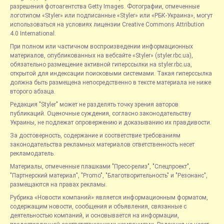
разрешения фотоагентства Getty Images. Фотографии, отмеченные
логотипом «Styler» или подписанные «Styler» или «РБК-Украина», могут
использоваться на условиях лицензии Creative Commons Attribution
4.0 International.
При полном или частичном воспроизведении информационных
материалов, опубликованных на вебсайте «Styler» (styler.rbc.ua),
обязательно размещение активной гиперссылки на styler.rbc.ua,
открытой для индексации поисковыми системами. Такая гиперссылка
должна быть размещена непосредственно в тексте материала не ниже
второго абзаца.
Редакция "Styler" может не разделять точку зрения авторов
публикаций. Оценочные суждения, согласно законодательству
Украины, не подлежат опровержению и доказыванию их правдивости.
За достоверность, содержание и соответствие требованиям
законодательства рекламных материалов ответственность несет
рекламодатель.
Материалы, отмеченные плашками "Пресс-релиз", "Спецпроект",
"Партнерский материал", "Promo", "Благотворительность" и "Резонанс",
размещаются на правах рекламы.
Рубрика «Новости компаний» является информационным форматом,
содержащим новости, сообщения и объявления, связанные с
деятельностью компаний, и основывается на информации,