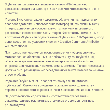
Styler является развлекательным проектом «РБК-Украина»,
рассказывающим о людях, трендах и всё, что интересно читать вне
новостей.
Фотографии, иллюстрации и другие изображения принадлежат их
правообладателям. Использование фотографий, отмеченных Getty
Images, допускается исключительно при наличии письменного
разрешения фотоагентства Getty Images. Фотографии, отмеченные
логотипом «Styler» или подписанные «Styler» или «РБК-Украина», могут
использоваться на условиях лицензии Creative Commons Attribution
4.0 International.
При полном или частичном воспроизведении информационных
материалов, опубликованных на вебсайте «Styler» (styler.rbc.ua),
обязательно размещение активной гиперссылки на styler.rbc.ua,
открытой для индексации поисковыми системами. Такая гиперссылка
должна быть размещена непосредственно в тексте материала не ниже
второго абзаца.
Редакция "Styler" может не разделять точку зрения авторов
публикаций. Оценочные суждения, согласно законодательству
Украины, не подлежат опровержению и доказыванию их правдивости.
За достоверность, содержание и соответствие требованиям
законодательства рекламных материалов ответственность несет
рекламодатель.