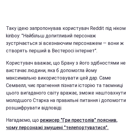
Таку ідею запропонував користувач Reddit під ніком
kinboy: "Найбільш допитливий персонаж
зустрічається зі всезнаючим персонажем — вони ж
створять перший в Вестеросі інтернет".
Користувач вважає, що Брану з його здібностями не
вистачає людини, яка б допомогла йому
максимально використовувати цей дар. Саме
Семвелл, чиє прагнення пізнати історію та таємниці
цього вигаданого світу вражає, зможе наштовхнути
молодшого Старка на правильні питання і допомогти
розшифрувати відповіді.
Нагадаємо, що
режисер "Гри престолів" пояснив,
чому персонажі змушені "телепортуватися".