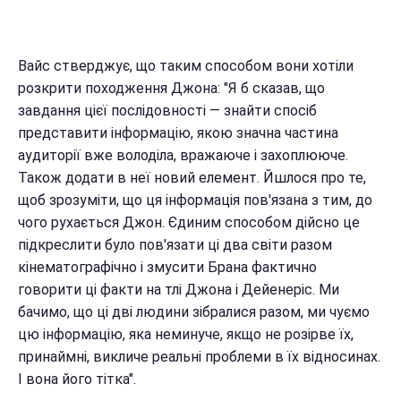
Вайс стверджує, що таким способом вони хотіли
розкрити походження Джона: "Я б сказав, що
завдання цієї послідовності — знайти спосіб
представити інформацію, якою значна частина
аудиторії вже володіла, вражаюче і захоплююче.
Також додати в неї новий елемент. Йшлося про те,
щоб зрозуміти, що ця інформація пов'язана з тим, до
чого рухається Джон. Єдиним способом дійсно це
підкреслити було пов'язати ці два світи разом
кінематографічно і змусити Брана фактично
говорити ці факти на тлі Джона і Дейенеріс. Ми
бачимо, що ці дві людини зібралися разом, ми чуємо
цю інформацію, яка неминуче, якщо не розірве їх,
принаймні, викличе реальні проблеми в їх відносинах.
І вона його тітка".