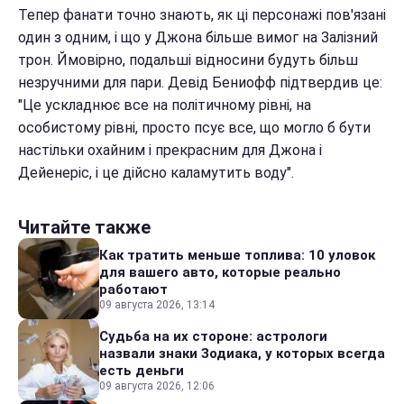
Тепер фанати точно знають, як ці персонажі пов'язані
один з одним, і що у Джона більше вимог на Залізний
трон. Ймовірно, подальші відносини будуть більш
незручними для пари. Девід Бениофф підтвердив це:
"Це ускладнює все на політичному рівні, на
особистому рівні, просто псує все, що могло б бути
настільки охайним і прекрасним для Джона і
Дейенеріс, і це дійсно каламутить воду".
Читайте также
Как тратить меньше топлива: 10 уловок
для вашего авто, которые реально
работают
09 августа 2026, 13:14
Судьба на их стороне: астрологи
назвали знаки Зодиака, у которых всегда
есть деньги
09 августа 2026, 12:06