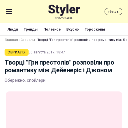
rbc.ua
Люди
Тренды
Полезное
Вкусно
Гороскопы
Главная
›
Сериалы
›
Творці "Гри престолів" розповіли про романтику між Д
СЕРИАЛЫ
30 августа 2017, 18:47
Творці "Гри престолів" розповіли про
романтику між Дейенеріс і Джоном
Обережно, спойлери