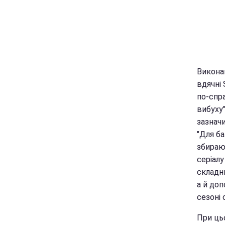
Викона
вдячні
по-спр
вибуху"
зазначи
"Для ба
збирают
серіалу
складн
а й до
сезоні 
При ць