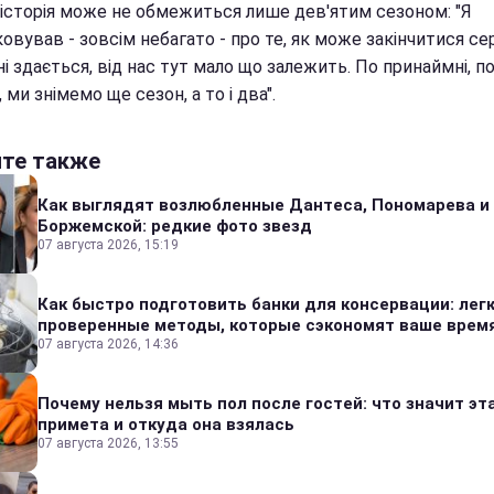
 історія може не обмежиться лише дев'ятим сезоном: "Я
овував - зовсім небагато - про те, як може закінчитися сер
і здається, від нас тут мало що залежить. По принаймні, п
ми знімемо ще сезон, а то і два".
йте также
Как выглядят возлюбленные Дантеса, Пономарева и
Боржемской: редкие фото звезд
07 августа 2026, 15:19
Как быстро подготовить банки для консервации: лег
проверенные методы, которые сэкономят ваше врем
07 августа 2026, 14:36
Почему нельзя мыть пол после гостей: что значит эт
примета и откуда она взялась
07 августа 2026, 13:55