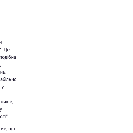
и
. Це
подібна
,
нь:
табільно
 у
ш
ників,
у
ті".
тив, що