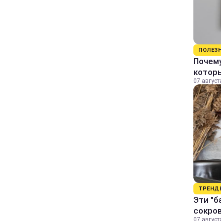
ПОЛЕЗ
Почему
котор
07 август
ТРЕНД
Эти "б
сокро
07 август