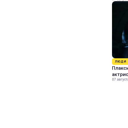
ЛЮДИ
Плакси
актрис
07 август