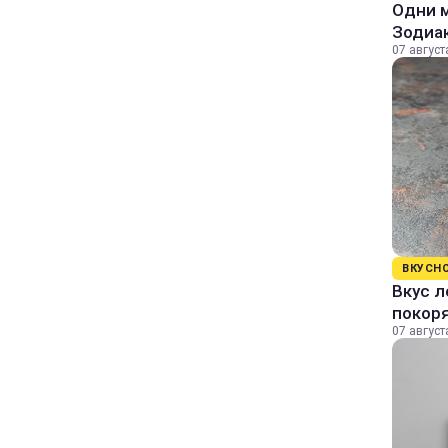
Одни м
Зодиа
07 август
ВКУСН
Вкус л
покор
07 август