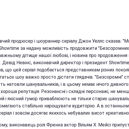
вчий продюсер і шоураннер серіалу Джон Уеллс сказав: "М
 Showtime за надану можливість продовжити "Безсоромних"
авжньому дітище нашої любові, і новина про продовження 
. Девід Невінс, виконавчий директор і президент Showtime
в, що цей серіал подобається представникам різних поколі
гатьох шоу важко просто дістати глядачів. "Безсоромні" с
ь натовпи шанувальників, і в цьому немає нічого дивного:
 хороша репутація. Резонансні і складні персонажі, не мен
ий і якісний гумор приваблюють не тільки старих шануваль
помагають стабільно нарощувати аудиторію. А в останньом
серіал і зовсім досягає якихось небувалих висот креативнос
ому, виконавець ролі Френка актор Вільям Х. Мейсі припус