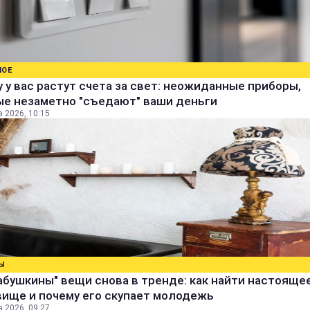
НОЕ
 у вас растут счета за свет: неожиданные приборы,
ые незаметно "съедают" ваши деньги
а 2026, 10:15
Ы
абушкины" вещи снова в тренде: как найти настояще
вище и почему его скупает молодежь
а 2026, 09:27