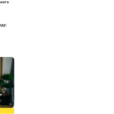
тного
оду: