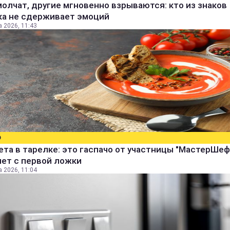
олчат, другие мгновенно взрываются: кто из знаков
ка не сдерживает эмоций
а 2026, 11:43
О
ета в тарелке: это гаспачо от участницы "МастерШеф
яет с первой ложки
а 2026, 11:04