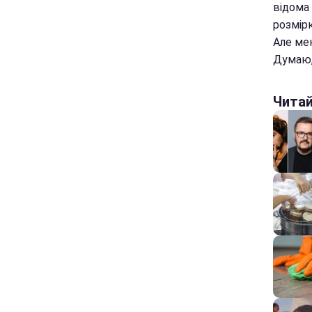
відома
розмірк
Але мен
Думаю, 
Чита