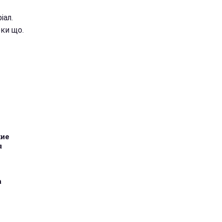
іал.
оки що.
кие
я
а