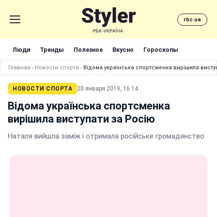
rbc.ua
Люди
Тренды
Полезное
Вкусно
Гороскопы
Главная
›
Новости спорта
›
Відома українська спортсменка вирішила висту
НОВОСТИ СПОРТА
20 января 2019, 16:14
Відома українська спортсменка
вирішила виступати за Росію
Наталя вийшла заміж і отримала російське громадянство