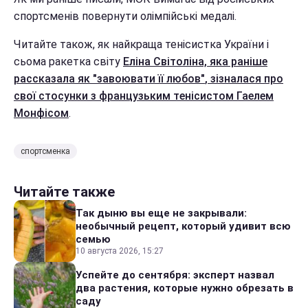
спортсменів повернути олімпійські медалі.
Читайте також, як найкраща тенісистка України і
сьома ракетка світу
Еліна Світоліна, яка раніше
рассказала як "завоювати її любов"
, зізналася про
свої стосунки з французьким тенісистом Гаелем
Монфісом
.
спортсменка
Читайте также
Так дыню вы еще не закрывали:
необычный рецепт, который удивит всю
семью
10 августа 2026, 15:27
Успейте до сентября: эксперт назвал
два растения, которые нужно обрезать в
саду