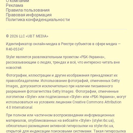
О компании
Реклама
Правила пользования
Правовая информация
Политика конфиденциальности
© 2026 LLC «UBT MEDIA»
Идентификатор онлайн-медиа в Реестре субъектов в сфере медиа —
R40-05347
Styler является развлекательным проектом «РБК-Украина»,
рассказывающим о людях, трендах и всё, что интересно читать вне
новостей.
Фотографии, иллюстрации и другие изображения принадлежат их
правообладателям. Использование фотографий, отмеченных Getty
Images, допускается исключительно при наличии письменного
разрешения фотоагентства Getty Images. Фотографии, отмеченные
логотипом «Styler» или подписанные «Styler» или «РБК-Украина», могут
использоваться на условиях лицензии Creative Commons Attribution
4.0 International.
При полном или частичном воспроизведении информационных
материалов, опубликованных на вебсайте «Styler» (styler.rbc.ua),
обязательно размещение активной гиперссылки на styler.rbc.ua,
открытой для индексации поисковыми системами. Такая гиперссылка