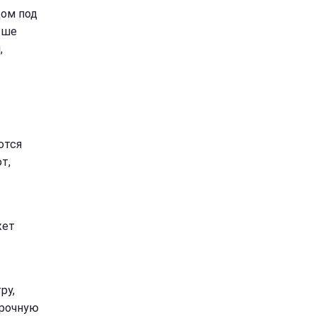
Дом под
ьше
,
ются
т,
жет
ру,
прочную