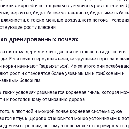
азивных корней и потенциально увеличить рост плесени. 
ями, вероятно, будет более затененным, будет иметь бол
и влажности, а также меньше воздушного потока - условия
ствующие росту плесени.
охо дренированных почвах
ая система деревьев нуждается не только в воде, но и в
оде. Если почва переувлажнена, воздушные поры заполня
и корни начинают "задыхаться". Из-за этого они ослабеваю
яют рост и становятся более уязвимыми к грибковым и
иальным болезням.
в таких условиях развивается корневая гниль, которая мо
ти к постепенному отмиранию дерева.
того, в плотной и мокрой почве корневая система хуже
ается вглубь. Дерево становится менее устойчивым к вет
 и другим стрессам, потому что не может сформировать 