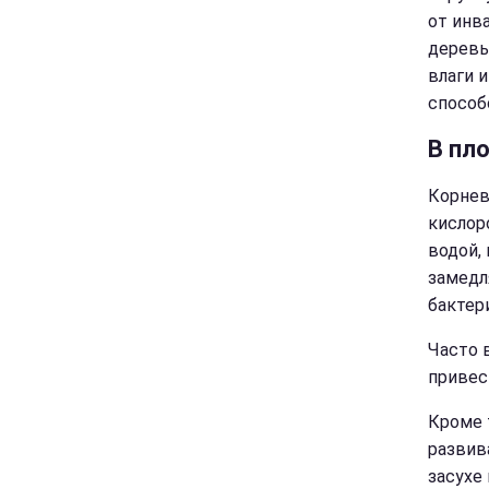
от инв
деревь
влаги 
способ
В пл
Корнев
кислор
водой, 
замедл
бактер
Часто 
привес
Кроме 
развив
засухе