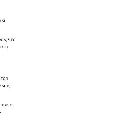
о
ым
сь, что
ста,
ется
вьев,
ковые
ь