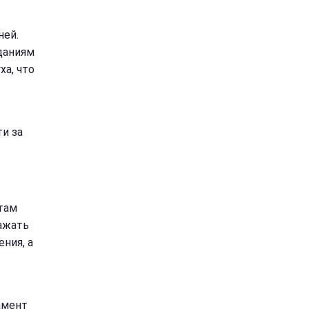
ней.
даниям
ха, что
и за
там
ажать
ния, а
амент