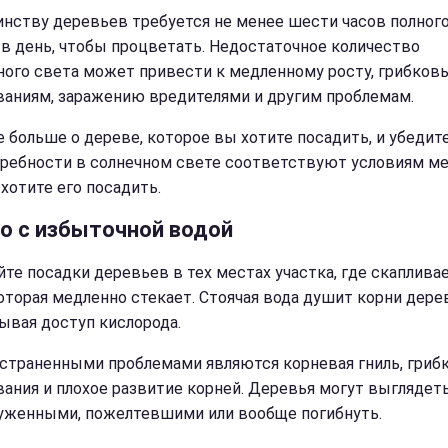
нству деревьев требуется не менее шести часов полног
 в день, чтобы процветать. Недостаточное количество
ного света может привести к медленному росту, грибков
ваниям, заражению вредителями и другим проблемам.
е больше о дереве, которое вы хотите посадить, и убедите
требности в солнечном свете соответствуют условиям ме
 хотите его посадить.
о с избыточной водой
йте посадки деревьев в тех местах участка, где скаплива
которая медленно стекает. Стоячая вода душит корни дере
ывая доступ кислорода.
страненными проблемами являются корневая гниль, гриб
вания и плохое развитие корней. Деревья могут выглядет
уженными, пожелтевшими или вообще погибнуть.