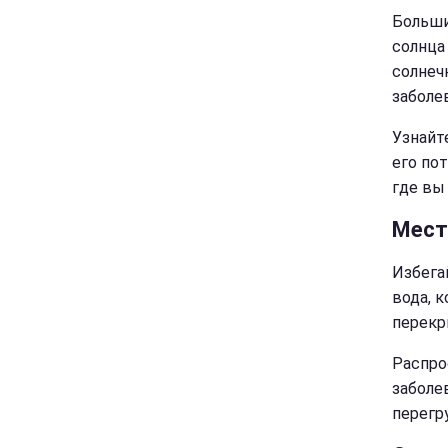
Больши
солнца
солнеч
заболе
Узнайт
его по
где вы
Мест
Избега
вода, 
перекр
Распро
заболе
перегр