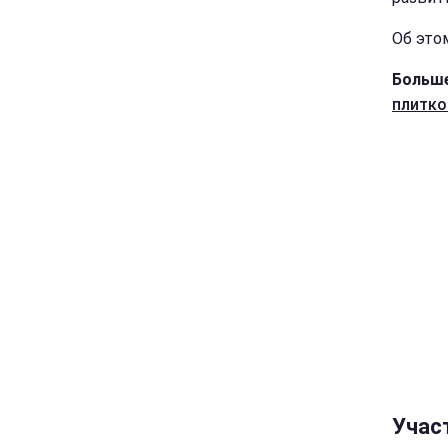
Об это
Больше
плитко
Учас