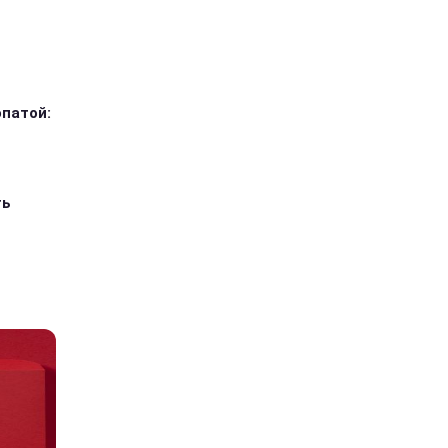
опатой:
ть