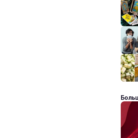
Больш