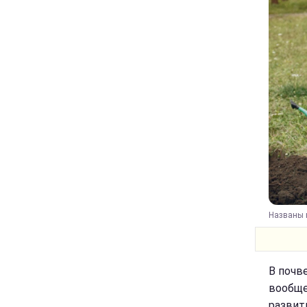
Названы м
В почв
вообще
развит