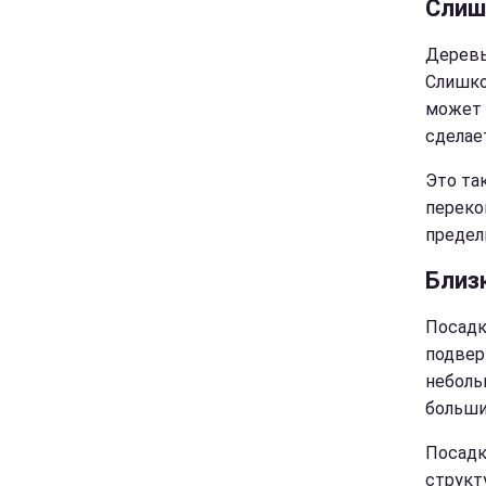
Слиш
Деревь
Слишко
может 
сделае
Это та
переко
предел
Близ
Посадк
подвер
неболь
больши
Посадк
структ