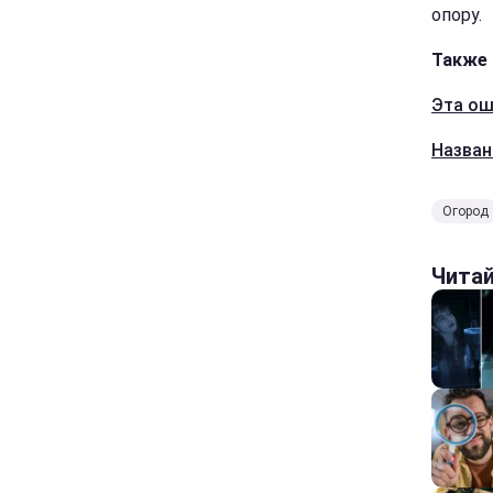
опору.
Также 
Эта ош
Назван
Огород
Чита