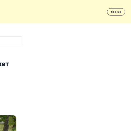
rbc.ua
жет