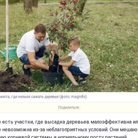
еста, где нельзя сажать деревья (фото: magnific)
Поделиться:
е есть участки, где высадка деревьев малоэффективна и
 невозможна из-за неблагоприятных условий. Они мешаю
ию корневой системы и нормальному росту растений.