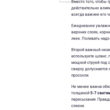
Вместо того, чтобы 
действительно влияю
всегда важнее его ч
Ежедневное увлажне
верхних слоях, корн
леек. Поливать надо
Второй важный нюанс
используете шланг, 
мощной струей под 
сверху допускается 
просохли.
Не менее важна обя
толщиной
5-7 санти
пересыхания. Правда
слизни.