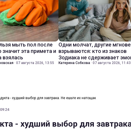
льзя мыть пол после
Одни молчат, другие мгнов
о значит эта примета и
взрываются: кто из знаков
а взялась
Зодиака не сдерживает эмо
новская
·
07 августа 2026, 13:55
Катерина Собкова
·
07 августа 2026, 11:43
одукта - худший выбор для завтрака. Не ешьте их натощак
 09:24
кта - худший выбор для завтрака