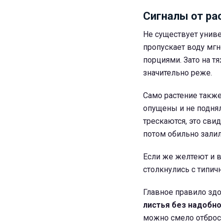
Сигналы от ра
Не существует униве
пропускает воду мг
порциями. Зато на т
значительно реже.
Само растение также
опущены и не поднял
трескаются, это сви
потом обильно залил
Если же желтеют и в
столкнулись с типич
Главное правило здо
листья без надобно
можно смело отброс