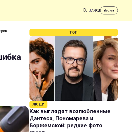
UA
/
RU
rbc.ua
оров
ТОП
шибка
ЛЮДИ
Как выглядят возлюбленные
Дантеса, Пономарева и
Боржемской: редкие фото