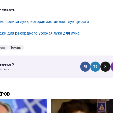
есовать:
я полива лука, которая заставляет лук цвести
ки для рекордного урожая лука для лука
веты
Томаты
татья?
FB
TG
X
узьями