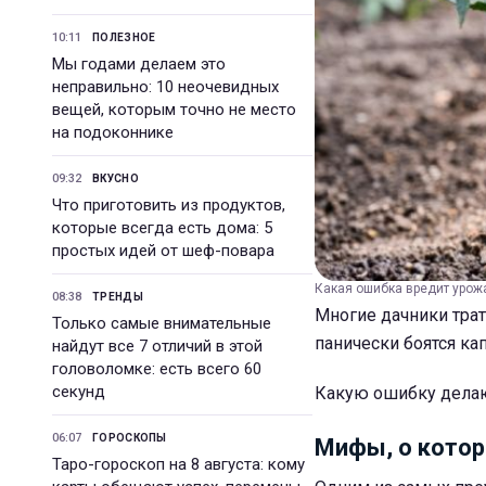
10:11
ПОЛЕЗНОЕ
Мы годами делаем это
неправильно: 10 неочевидных
вещей, которым точно не место
на подоконнике
09:32
ВКУСНО
Что приготовить из продуктов,
которые всегда есть дома: 5
простых идей от шеф-повара
Какая ошибка вредит урож
08:38
ТРЕНДЫ
Многие дачники трат
Только самые внимательные
панически боятся ка
найдут все 7 отличий в этой
головоломке: есть всего 60
секунд
Какую ошибку делаю
06:07
ГОРОСКОПЫ
Мифы, о котор
Таро-гороскоп на 8 августа: кому