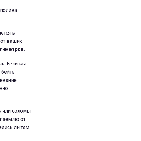
 полива
ется в
 от ваших
нтиметров.
нь. Если вы
 бейте
девание
анно
в или соломы
т землю от
елись ли там