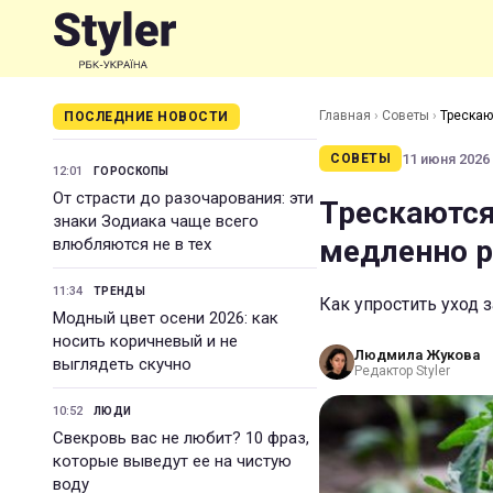
Главная
›
Советы
›
Трескаю
ПОСЛЕДНИЕ НОВОСТИ
11 июня 2026 
СОВЕТЫ
12:01
ГОРОСКОПЫ
От страсти до разочарования: эти
Трескаются
знаки Зодиака чаще всего
медленно р
влюбляются не в тех
11:34
ТРЕНДЫ
Как упростить уход 
Модный цвет осени 2026: как
носить коричневый и не
Людмила Жукова
выглядеть скучно
Редактор Styler
10:52
ЛЮДИ
Свекровь вас не любит? 10 фраз,
которые выведут ее на чистую
воду