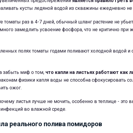
еувеличенных предостережений
является правило греть в
заливать кусты ледяной водой из скважины ежедневно не 
е томаты раз в 4-7 дней, обычный шланг растение не убьет
много замедлить усвоение фосфора, что не критично при
енных полях томаты годами поливают холодной водой и 
а забыть миф о том,
что капли на листьях работают как л
 законам физики капля воды не способна сфокусировать с
вить ожог.
почему листья лучше не мочить, особенно в теплице - это 
 инфекций во влажной среде.
ла реального полива помидоров