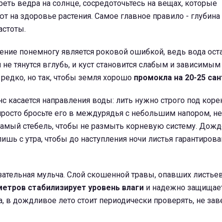
греть ведра на солнце, сосредоточьтесь на вещах, которые
т на здоровье растения. Самое главное правило - глубина
астоты.
ние понемногу является роковой ошибкой, ведь вода оста
и не тянутся вглубь, и куст становится слабым и зависимым
 редко, но так, чтобы земля хорошо
промокла на 20-25 са
 касается направления воды: лить нужно строго под коре
просто бросьте его в междурядья с небольшим напором, не
самый стебель, чтобы не размыть корневую систему. Дож
лишь с утра, чтобы до наступления ночи листья гарантиров
зательная мульча. Слой скошенной травы, опавших листье
метров стабилизирует уровень влаги
и надежно защищае
, в дождливое лето стоит периодически проверять, не зав