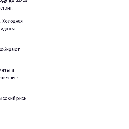
оду до 22-25
стоит.
. Холодная
 жидком
собирают
инзы и
олнечные
высокий риск