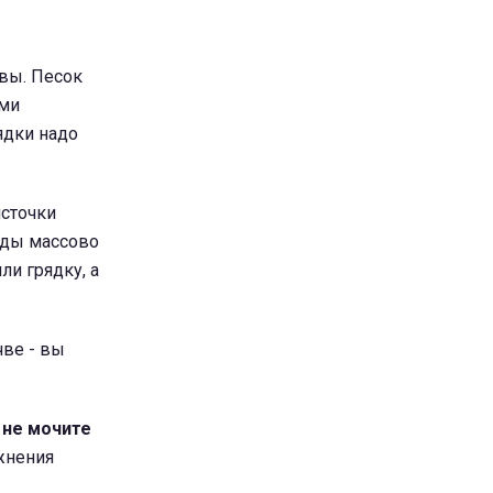
чвы. Песок
ими
ядки надо
источки
лоды массово
ли грядку, а
чве - вы
 не мочите
жнения