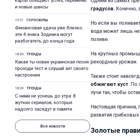
карты обещают успех, перемены
Одним из самых пр
и новые шансы
градусов.
Конечно, 
19:51
ГОРОСКОПЫ
Но если вы поливает
Финансовая удача уже близко:
вода может лишь не
эти 4 знака Зодиака могут
поливе.
разбогатеть до конца года
На крупных промышл
18:49
ТРЕНДЫ
рекордные урожаи.
Какая ты новая украинская песня:
проходи тест и слушай хит своего
настроения
Также стоит навсегд
обжигают куст
. По
18:09
ТРЕНДЫ
лучи так, чтобы оста
С ними не уснешь до утра: 8
жутких сериалов, которые
Настоящая причина, 
надолго засядут в памяти
развития грибковых
Все новости
Золотые прави