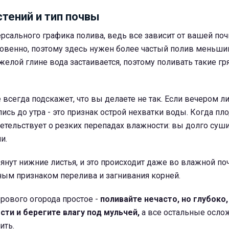
стений и тип почвы
рсального графика полива, ведь все зависит от вашей по
новенно, поэтому здесь нужен более частый полив меньш
яжелой глине вода застаивается, поэтому поливать такие гр
 всегда подскажет, что вы делаете не так. Если вечером л
ись до утра - это признак острой нехватки воды. Когда п
детельствует о резких перепадах влажности: вы долго суши
и.
янут нижние листья, и это происходит даже во влажной по
ным признаком перелива и загнивания корней.
рового огорода простое -
поливайте нечасто, но глубоко,
сти и берегите влагу под мульчей,
а все остальные осло
ить.