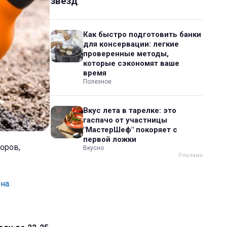
звезд
Как быстро подготовить банки
для консервации: легкие
проверенные методы,
которые сэкономят ваше
время
Полезное
Вкус лета в тарелке: это
гаспачо от участницы
"МастерШеф" покоряет с
первой ложки
оров,
Вкусно
на.