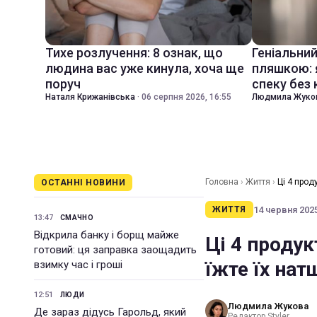
Тихе розлучення: 8 ознак, що
Геніальни
людина вас уже кинула, хоча ще
пляшкою: 
поруч
спеку без
Наталя Крижанівська
·
06 серпня 2026, 16:55
Людмила Жуко
Головна
›
Життя
›
Ці 4 прод
ОСТАННІ НОВИНИ
14 червня 2025
ЖИТТЯ
13:47
СМАЧНО
Відкрила банку і борщ майже
Ці 4 продук
готовий: ця заправка заощадить
їжте їх на
взимку час і гроші
12:51
ЛЮДИ
Людмила Жукова
Де зараз дідусь Гарольд, який
Редактор Styler