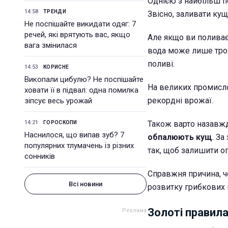
Однією з найбільш 
14:58
ТРЕНДИ
Звісно, заливати ку
Не поспішайте викидати одяг: 7
речей, які врятують вас, якщо
Але якщо ви поливаєт
вага змінилася
вода може лише трох
поливі.
14:53
КОРИСНЕ
Викопали цибулю? Не поспішайте
На великих промисл
ховати її в підвал: одна помилка
рекордні врожаї.
зіпсує весь урожай
14:21
Також варто назавжд
ГОРОСКОПИ
Наснилося, що випав зуб? 7
обпалюють кущ
. З
популярних тлумачень із різних
так, щоб залишити оп
сонників
Справжня причина, ч
Всі новини
розвитку грибкових 
Золоті правила