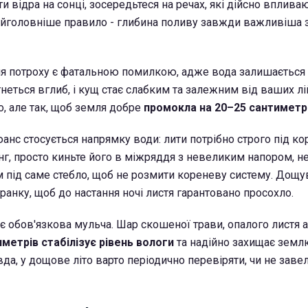
ти відра на сонці, зосередьтеся на речах, які дійсно вплива
айголовніше правило - глибина поливу завжди важливіша з
 потроху є фатальною помилкою, адже вода залишається 
гнеться вглиб, і кущ стає слабким та залежним від ваших лі
о, але так, щоб земля добре
промокла на 20–25 сантиметрі
нс стосується напрямку води: лити потрібно строго під ко
г, просто киньте його в міжряддя з невеликим напором, н
під саме стебло, щоб не розмити кореневу систему. Дощу
ранку, щоб до настання ночі листя гарантовано просохло.
обов'язкова мульча. Шар скошеної трави, опалого листя 
метрів стабілізує рівень вологи
та надійно захищає земл
да, у дощове літо варто періодично перевіряти, чи не заве