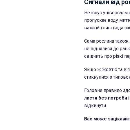
Сигнали від ро
Не існує універсальн
пропускає воду митт
важкій глині вода за
Сама рослина також 
не піднялися до ранк
свідчить про різкі п
Якщо ж жовтіє та в'я
стикнулися з типово
Головне правило здо
листя без потреби 
відкинути.
Вас може зацікавит