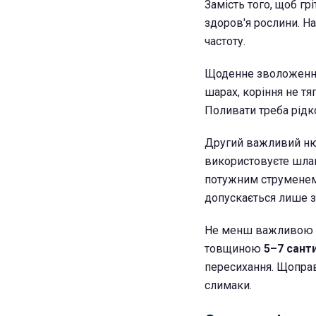
Замість того, щоб грі
здоров'я рослини. Н
частоту.
Щоденне зволоження
шарах, коріння не тя
Поливати треба рідк
Другий важливий нюа
використовуєте шлан
потужним струменем 
допускається лише з
Не менш важливою є 
товщиною
5–7 санти
пересихання. Щоправ
слимаки.