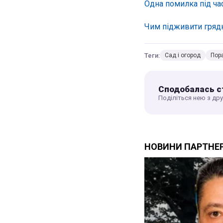
Одна помилка під ча
Чим підживити гряд
Теги:
Сад і огород
Пор
Сподобалась с
Поділіться нею з др