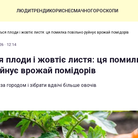
ЛЮДИ
ТРЕНДИ
КОРИСНЕ
СМАЧНО
ГОРОСКОПИ
ться плоди і жовтіє листя: ця помилка повільно руйнує врожай помідорів
6 · 12:14
 плоди і жовтіє листя: ця помил
уйнує врожай помідорів
за городом і зібрати вдвічі більше овочів