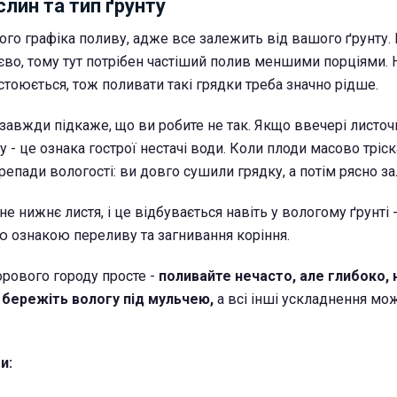
слин та тип ґрунту
ого графіка поливу, адже все залежить від вашого ґрунту. 
єво, тому тут потрібен частіший полив меншими порціями. 
стоюється, тож поливати такі грядки треба значно рідше.
завжди підкаже, що ви робите не так. Якщо ввечері листоч
у - це ознака гострої нестачі води. Коли плоди масово тріс
ерепади вологості: ви довго сушили грядку, а потім рясно за
не нижнє листя, і це відбувається навіть у вологому ґрунті 
ю ознакою переливу та загнивання коріння.
рового городу просте -
поливайте нечасто, але глибоко, 
і бережіть вологу під мульчею,
а всі інші ускладнення мо
и: