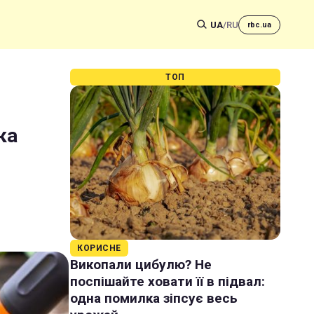
UA
/
RU
rbc.ua
ТОП
ка
КОРИСНЕ
Викопали цибулю? Не
поспішайте ховати її в підвал:
одна помилка зіпсує весь