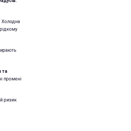
радусів.
. Холодна
 рідкому
бирають
и та
ні промені
ий ризик