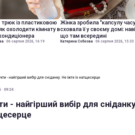
й трюк із пластиковою
Жінка зробила "капсулу часу
як охолодити кімнату в
сховала її у своєму домі: нав
 кондиціонера
що там всередині
ва
·
06 серпня 2026, 16:19
Катерина Собкова
·
06 серпня 2026, 15:33
укти - найгірший вибір для сніданку. Не їжте їх натщесерце
 · 09:24
ти - найгірший вибір для сніданку
тщесерце