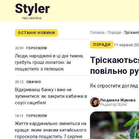
Головна
›
Поради
›
Тріскаю
ОСТАННІ НОВИНИ
11 червня 202
ПОРАДИ
20:59
ГОРОСКОПИ
Люди, народжені в ці дні тижня,
Тріскаються
гребуть гроші лопатою: їм
повільно р
пощастило з пелюшок
20:12
СМАЧНО
Як спростити догляд 
Відкриваєш банку і вже не
зупинитися: як закрити кабачки в
Людмила Жукова
соусі сацебелі
Редактор Styler
18:13
ГОРОСКОПИ
Життя кардинально зміниться на
краще: яким знакам китайського
гороскопа пощастить 7 серпня