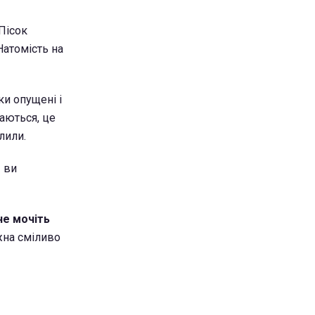
Пісок
Натомість на
ки опущені і
каються, це
лили.
- ви
не мочіть
жна сміливо