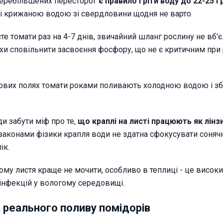
перебільшених пересторог
є правило гріти воду до 22-25 г
щі крижаною водою зі свердловини щодня не варто.
е томати раз на 4-7 днів, звичайний шланг рослину не вб'є
и сповільнити засвоєння фосфору, що не є критичним при
ових полях томати роками поливають холодною водою і з
и забути міф про те,
що краплі на листі працюють як лінз
а законами фізики крапля води не здатна сфокусувати соняч
ік.
ому листя краще не мочити, особливо в теплиці - це висок
інфекцій у вологому середовищі.
 реального поливу помідорів