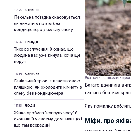
17:25
КОРИСНЕ
Пекельна поїздка скасовується:
як вижити в потязі без
кондиціонера у сильну спеку
16:55
ТРЕНДИ
Тихе розлучення: 8 ознак, що
людина вас уже кинула, хоча ще
поруч
16:19
КОРИСНЕ
Яка помилка шкодить врожа
Геніальний трюк із пластиковою
Багато дачників витр
пляшкою: як охолодити кімнату в
панічно бояться крап
спеку без кондиціонера
Яку помилку роблять 
15:33
ЛЮДИ
Жінка зробила "капсулу часу" й
сховала її у своєму домі: навіщо і
Міфи, про які 
що там всередині