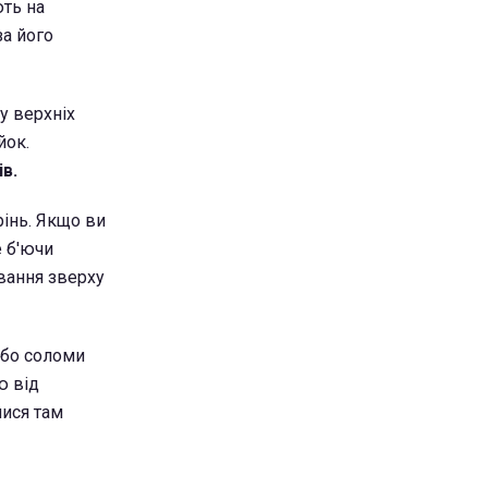
ють на
а його
у верхніх
йок.
в.
рінь. Якщо ви
е б'ючи
вання зверху
або соломи
ю від
лися там