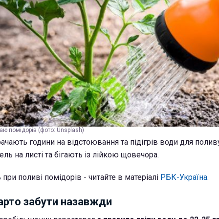
ю помідорів (фото: Unsplash)
ачають години на відстоювання та підігрів води для полив
ель на листі та бігають із лійкою щовечора.
при поливі помідорів - читайте в матеріалі
РБК-Україна.
варто забути назавжди