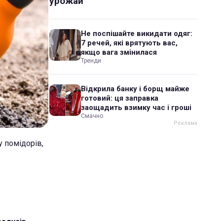
урожай
Не поспішайте викидати одяг:
7 речей, які врятують вас,
якщо вага змінилася
Тренди
Відкрила банку і борщ майже
готовий: ця заправка
заощадить взимку час і гроші
Смачно
у помідорів,