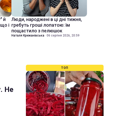
" й
Люди, народжені в ці дні тижня,
іщо і
гребуть гроші лопатою: їм
пощастило з пелюшок
Наталя Крижанівська
·
06 серпня 2026, 20:59
ТОП
. Не