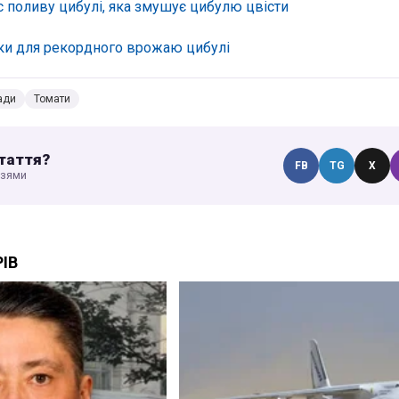
с поливу цибулі, яка змушує цибулю цвісти
ки для рекордного врожаю цибулі
ади
Томати
таття?
FB
TG
X
узями