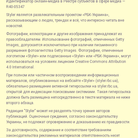
Идентификатор онлайн-медиа в Реестре субъектов в сфере медиа —
R40-05347
Styler является развлекательным проектом «РБК-Украина»,
рассказывающим о людях, трендах и всё, что интересно читать вне
новостей.
Фотографии, иллюстрации и другие изображения принадлежат их
правообладателям. Использование фотографий, отмеченных Getty
Images, допускается исключительно при наличии письменного
разрешения фотоагентства Getty Images. Фотографии, отмеченные
логотипом «Styler» или подписанные «Styler» или «РБК-Украина», могут
использоваться на условиях лицензии Creative Commons Attribution
4.0 International.
При полном или частичном воспроизведении информационных
материалов, опубликованных на вебсайте «Styler» (styler.rbc.ua),
обязательно размещение активной гиперссылки на styler.rbc.ua,
открытой для индексации поисковыми системами. Такая гиперссылка
должна быть размещена непосредственно в тексте материала не ниже
второго абзаца.
Редакция "Styler" может не разделять точку зрения авторов
публикаций. Оценочные суждения, согласно законодательству
Украины, не подлежат опровержению и доказыванию их правдивости.
За достоверность, содержание и соответствие требованиям
законодательства рекламных материалов ответственность несет