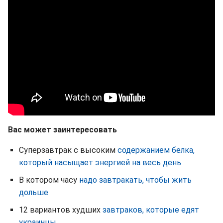
Вас может заинтересовать
Суперзавтрак с высоким
содержанием белка,
который насыщает энергией на весь день
В котором часу
надо завтракать, чтобы жить
дольше
12 вариантов худших
завтраков, которые едят
украинцы