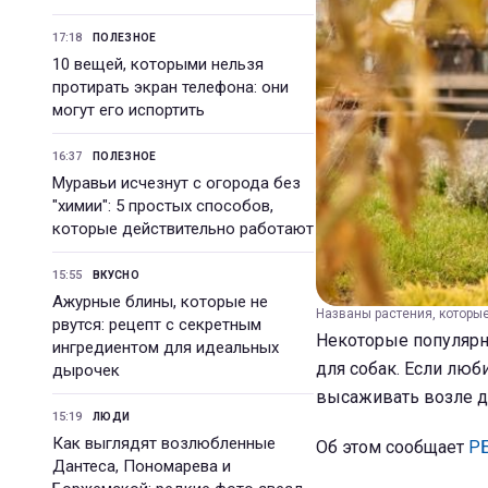
17:18
ПОЛЕЗНОЕ
10 вещей, которыми нельзя
протирать экран телефона: они
могут его испортить
16:37
ПОЛЕЗНОЕ
Муравьи исчезнут с огорода без
"химии": 5 простых способов,
которые действительно работают
15:55
ВКУСНО
Ажурные блины, которые не
Названы растения, которые
рвутся: рецепт с секретным
Некоторые популярн
ингредиентом для идеальных
для собак. Если люб
дырочек
высаживать возле д
15:19
ЛЮДИ
Как выглядят возлюбленные
Об этом сообщает
Р
Дантеса, Пономарева и