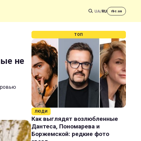
UA
/
RU
rbc.ua
ТОП
рые не
оровью
ЛЮДИ
Как выглядят возлюбленные
Дантеса, Пономарева и
Боржемской: редкие фото