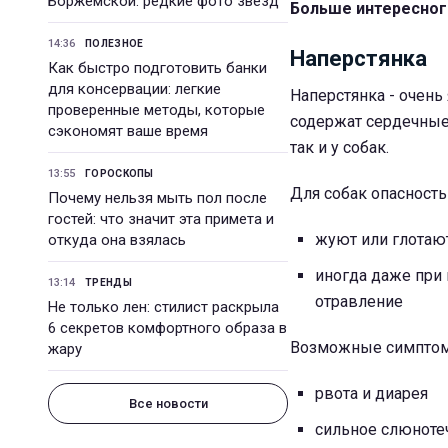
Боржемской: редкие фото звезд
Больше интересног
14:36
ПОЛЕЗНОЕ
Наперстянка
Как быстро подготовить банки
для консервации: легкие
Наперстянка - очень 
проверенные методы, которые
содержат сердечные
сэкономят ваше время
так и у собак.
13:55
ГОРОСКОПЫ
Для собак опасность 
Почему нельзя мыть пол после
гостей: что значит эта примета и
жуют или глотают
откуда она взялась
иногда даже при
13:14
ТРЕНДЫ
отравление
Не только лен: стилист раскрыла
6 секретов комфортного образа в
Возможные симпто
жару
рвота и диарея
Все новости
сильное слюноте