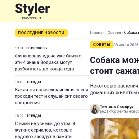
Главная
›
Советы
›
Собака 
ПОСЛЕДНИЕ НОВОСТИ
08 июля 2026 
СОВЕТЫ
19:51
ГОРОСКОПЫ
Финансовая удача уже близко:
Собака мож
эти 4 знака Зодиака могут
стоит сажа
разбогатеть до конца года
18:49
ТРЕНДЫ
Некоторые растения
Какая ты новая украинская песня:
домашних животны
проходи тест и слушай хит своего
настроения
Татьяна Самарук
редактор ленты ново
18:09
ТРЕНДЫ
С ними не уснешь до утра: 8
жутких сериалов, которые
надолго засядут в памяти