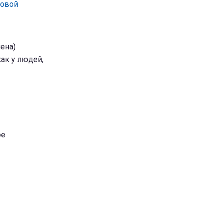
ковой
мена)
ак у людей,
ое