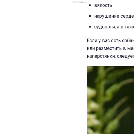
вялость
нарушение серде
судороги, а в тя
Если у вас есть соб
или разместить в мес
наперстянки, следуе