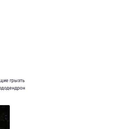
ящие грызть
рододендрон