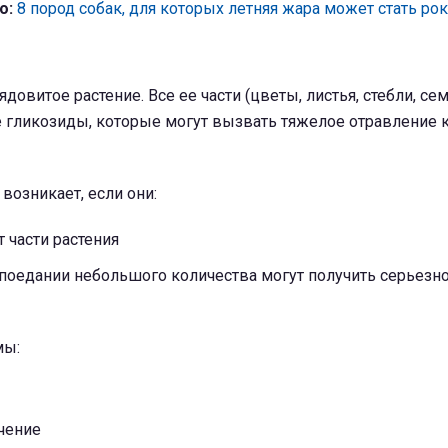
о:
8 пород собак, для которых летняя жара может стать ро
ядовитое растение. Все ее части (цветы, листья, стебли, се
 гликозиды, которые могут вызвать тяжелое отравление к
возникает, если они:
 части растения
 поедании небольшого количества могут получить серьезн
мы:
чение