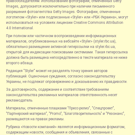
правообладателям. Использование фотографий, отмеченных Getty
Images, допускается исключительно при наличии письменного
разрешения фотоагентства Getty Images. Фотографии, отмеченные
логотипом «Styler» или подписанные «Styler» или «РБК-Украина», могут
использоваться на условиях лицензии Creative Commons Attribution
4.0 International.
При полном или частичном воспроизведении информационных
материалов, опубликованных на вебсайте «Styler» (styler.rbc.ua),
обязательно размещение активной гиперссылки на styler.rbc.ua,
открытой для индексации поисковыми системами. Такая гиперссылка
должна быть размещена непосредственно в тексте материала не ниже
второго абзаца.
Редакция "Styler" может не разделять точку зрения авторов
публикаций. Оценочные суждения, согласно законодательству
Украины, не подлежат опровержению и доказыванию их правдивости.
За достоверность, содержание и соответствие требованиям
законодательства рекламных материалов ответственность несет
рекламодатель.
Материалы, отмеченные плашками "Пресс-релиз", "Спецпроект",
"Партнерский материал", "Promo", "Благотворительность" и "Резонанс",
размещаются на правах рекламы.
Рубрика «Новости компаний» является информационным форматом,
содержащим новости, сообщения и объявления, связанные с