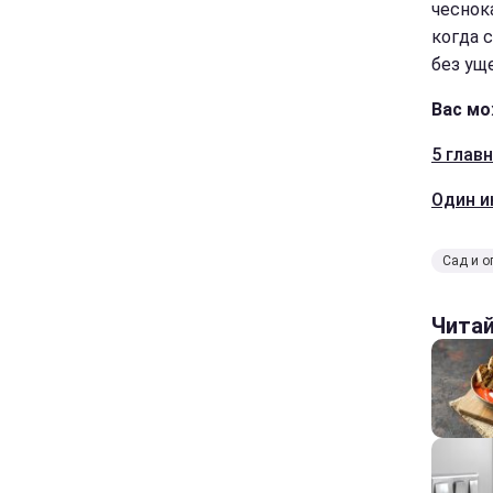
чеснок
когда 
без ущ
Вас мо
5 глав
Один и
Сад и о
Чита