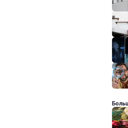
Больш