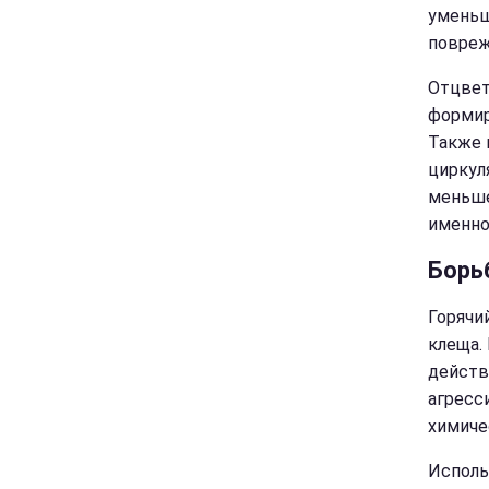
уменьш
повреж
Отцвет
формир
Также 
циркул
меньше
именно
Борь
Горячи
клеща.
действ
агресс
химиче
Исполь