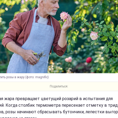
ить розы в жару (фото: magnific)
Поделиться:
я жара превращает цветущий розарий в испытания для
ий. Когда столбик термометра пересекает отметку в три
ов, розы начинают сбрасывать бутончики, лепестки выгор