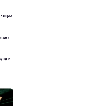
стоящее
лядит
кунд и