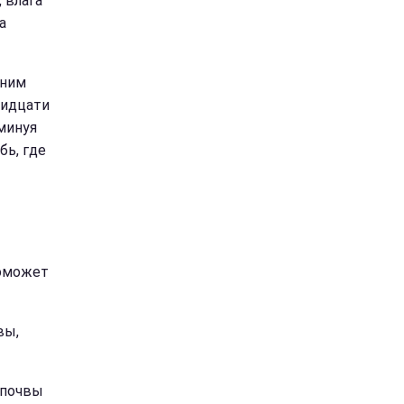
 влага
а
нним
ридцати
минуя
бь, где
оможет
вы,
 почвы