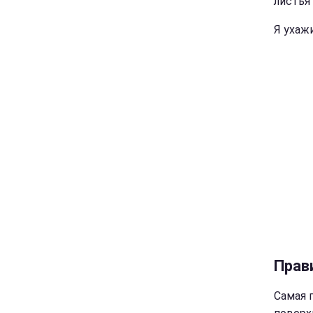
листья 
Я ухаж
Прав
Самая 