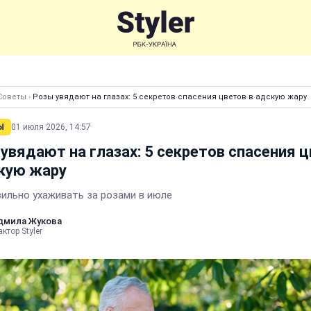
Советы
›
Розы увядают на глазах: 5 секретов спасения цветов в адскую жару
Ы
01 июля 2026, 14:57
увядают на глазах: 5 секретов спасения 
кую жару
вильно ухаживать за розами в июле
дмила Жукова
ктор Styler