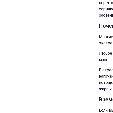
перегр
сорняк
растен
Поче
Многие
экстре
Любое 
массы,
В стре
нагруз
истоще
жара и
Врем
Если в