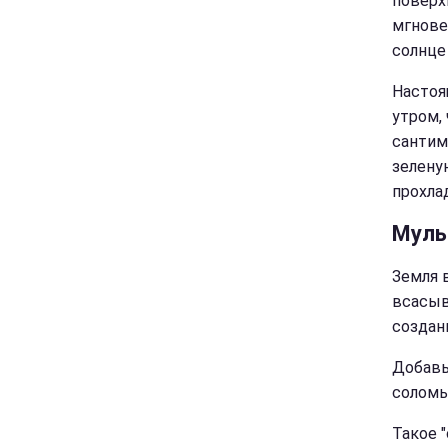
поверх
мгнове
солнце
Настоя
утром,
сантим
зелену
прохла
Муль
Земля 
всасыв
создан
Добавь
соломы
Такое 