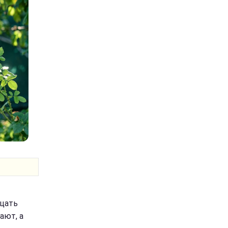
дцать
ают, а