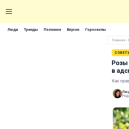
Люди
Тренды
Полезное
Вкусно
Гороскопы
Главная
›
СОВЕТ
Розы 
в адс
Как пра
Лю
Реда