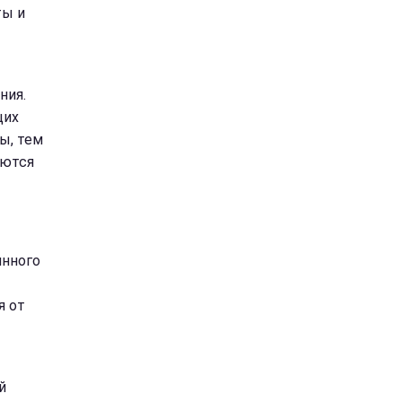
ты и
ния.
щих
ы, тем
уются
инного
я от
й