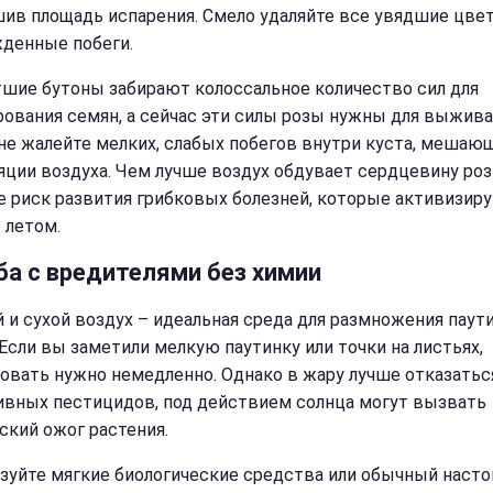
ив площадь испарения. Смело удаляйте все увядшие цве
денные побеги.
шие бутоны забирают колоссальное количество сил для
ования семян, а сейчас эти силы розы нужны для выжива
не жалейте мелких, слабых побегов внутри куста, мешаю
яции воздуха. Чем лучше воздух обдувает сердцевину роз
 риск развития грибковых болезней, которые активизир
 летом.
ба с вредителями без химии
й и сухой воздух – идеальная среда для размножения паут
 Если вы заметили мелкую паутинку или точки на листьях,
овать нужно немедленно. Однако в жару лучше отказатьс
ивных пестицидов, под действием солнца могут вызвать
ский ожог растения.
зуйте мягкие биологические средства или обычный насто