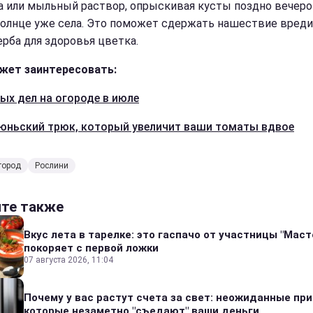
а или мыльный раствор, опрыскивая кусты поздно вечеро
солнце уже села. Это поможет сдержать нашествие вред
ерба для здоровья цветка.
жет заинтересовать:
ных дел на огороде в июле
юньский трюк, который увеличит ваши томаты вдвое
город
Рослини
йте также
Вкус лета в тарелке: это гаспачо от участницы "Мас
покоряет с первой ложки
07 августа 2026, 11:04
Почему у вас растут счета за свет: неожиданные пр
которые незаметно "съедают" ваши деньги