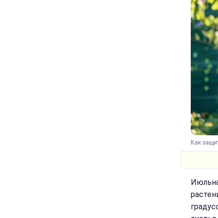
Как защит
Июльна
растен
градус