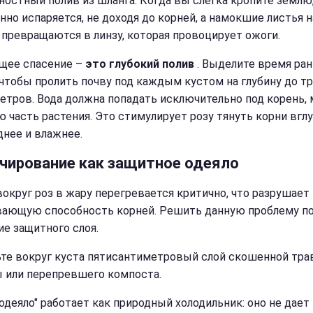
ностный полив из шланга. Когда вы слегка кропите землю,
нно испаряется, не доходя до корней, а намокшие листья н
 превращаются в линзу, которая провоцирует ожоги.
щее спасение –
это глубокий полив
. Выделите время ра
 чтобы пролить почву под каждым кустом на глубину до т
етров. Вода должна попадать исключительно под корень, 
ю часть растения. Это стимулирует розу тянуть корни вглу
днее и влажнее.
чирование как защитное одеяло
вокруг роз в жару перегревается критично, что разрушает
ающую способность корней. Решить данную проблему п
ие защитного слоя.
те вокруг куста пятисантиметровый слой скошенной тра
 или перепревшего компоста.
"одеяло" работает как природный холодильник: оно не дает