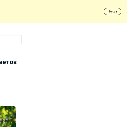
rbc.ua
цветов