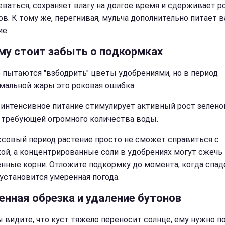
еваться, сохраняет влагу на долгое время и сдерживает р
ов. К тому же, перегнивая, мульча дополнительно питает 
ие.
му стоит забыть о подкормках
 пытаются "взбодрить" цветы удобрениями, но в период
мальной жары это роковая ошибка.
интенсивное питание стимулирует активный рост зелено
 требующей огромного количества воды.
ссовый период растение просто не сможет справиться с
кой, а концентрированные соли в удобрениях могут сжечь
нные корни. Отложите подкормку до момента, когда спад
 установится умеренная погода.
енная обрезка и удаление бутонов
ы видите, что куст тяжело переносит солнце, ему нужно п