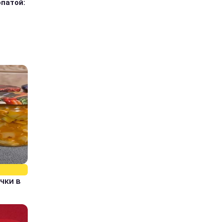
опатой:
чки в