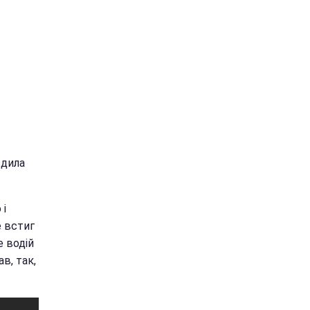
здила
 і
е встиг
е водій
в, так,