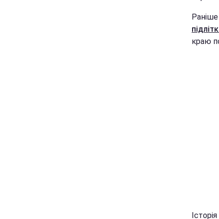
Раніше
підлітк
краю по
Історі