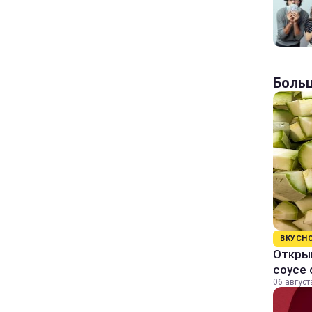
Больш
ВКУСН
Открыв
соусе
06 август