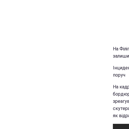
На Філі
залиши
Інциде
поруч
На кад
бордюро
зреагув
скутер
як відр