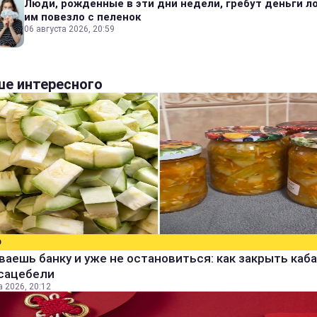
Люди, рожденные в эти дни недели, гребут деньги л
им повезло с пеленок
06 августа 2026, 20:59
е интересного
О
аешь банку и уже не остановиться: как закрыть каба
 сацебели
а 2026, 20:12