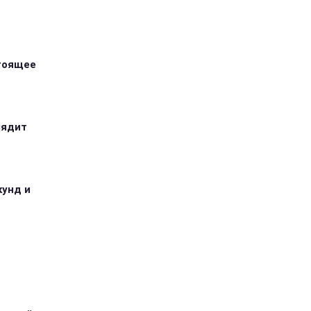
стоящее
лядит
кунд и