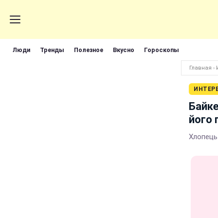
Люди
Тренды
Полезное
Вкусно
Гороскопы
Главная
›
ИНТЕР
Байке
його 
Хлопець 