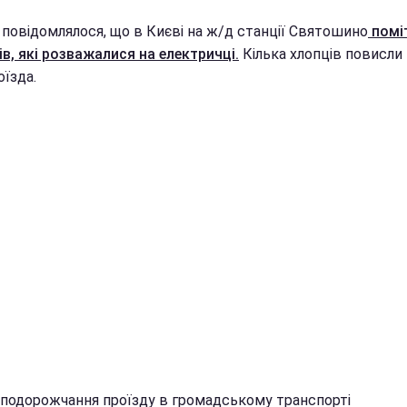
 повідомлялося, що в Києві на ж/д станції Святошино
помі
ів, які розважалися на електричці.
Кілька хлопців повисли 
їзда.
я подорожчання проїзду в громадському транспорті