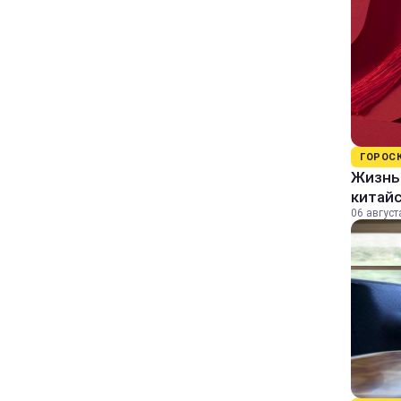
ГОРОС
Жизнь 
китайс
06 август