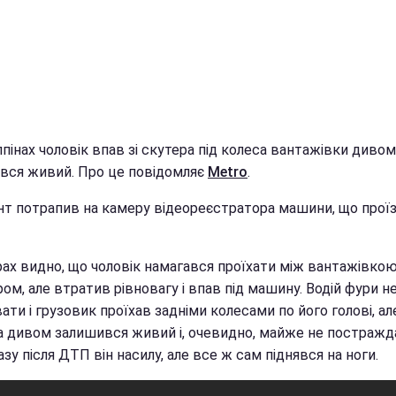
ппінах чоловік впав зі скутера під колеса вантажівки дивом
вся живий. Про це повідомляє
Metro
.
нт потрапив на камеру відеореєстратора машини, що прої
рах видно, що чоловік намагався проїхати між вантажівкою
м, але втратив рівновагу і впав під машину. Водій фури н
ати і грузовик проїхав задніми колесами по його голові, ал
а дивом залишився живий і, очевидно, майже не постражда
азу після ДТП він насилу, але все ж сам піднявся на ноги.