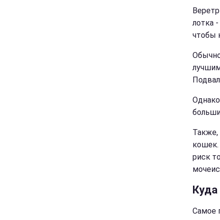
Веретр
лотка -
чтобы 
Обычно
лучшим
Подвал
Однако
больши
Также,
кошек.
риск т
мочеис
Куда
Самое 