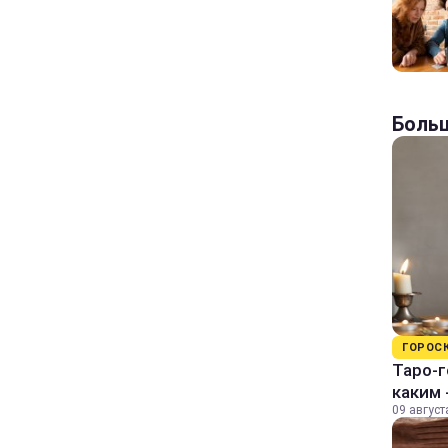
Больш
ГОРОС
Таро-г
каким 
09 август