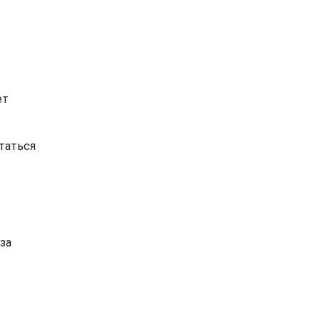
ет
статься
за