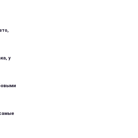
вто,
ка, у
абовыми
 самые