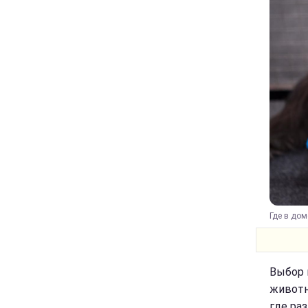
Где в дом
Выбор 
животн
где ра