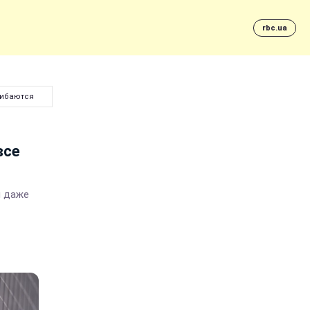
rbc.ua
шибаются
все
и даже