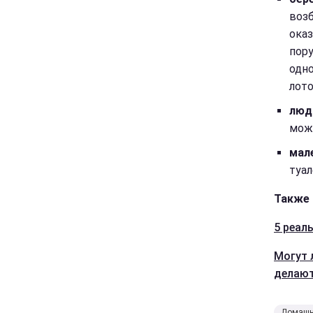
воз
оказ
пору
одно
лот
люд
мож
мал
туал
Также 
5 реал
Могут 
делаю
Домашн