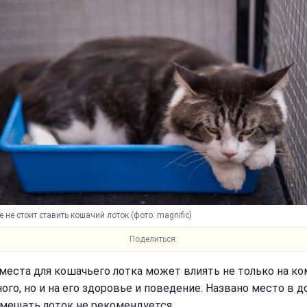
е не стоит ставить кошачий лоток (фото: magnific)
Поделиться:
места для кошачьего лотка может влиять не только на к
ого, но и на его здоровье и поведение. Названо место в д
змещать лоток не рекомендуется.