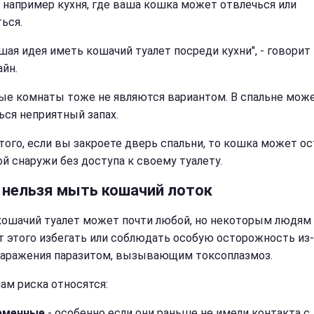
, например кухня, где ваша кошка может отвлечься или
ься.
чшая идея иметь кошачий туалет посреди кухни", - говорит
айн.
ые комнаты тоже не являются вариантом. В спальне мож
ься неприятный запах.
того, если вы закроете дверь спальни, то кошка может о
ой снаружи без доступа к своему туалету.
 нельзя мыть кошачий лоток
ошачий туалет может почти любой, но некоторым людям
т этого избегать или соблюдать особую осторожность из-
заражения паразитом, вызывающим токсоплазмоз.
пам риска относятся:
еменные
- особенно если они раньше не имели контакта с