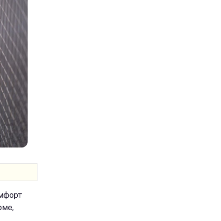
омфорт
оме,