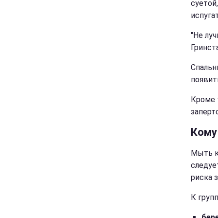
суетой
испугат
"Не лу
Гринст
Спальн
появит
Кроме 
заперт
Кому
Мыть к
следуе
риска 
К груп
бер