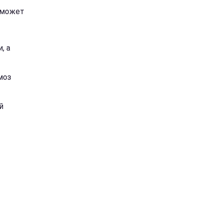
 может
, а
моз
й