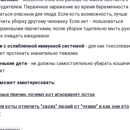
будителем. Первичное заражение во время беременности
аться опасным для плода. Если есть возможность, лучше
чить уборку другому человеку. Если нет - пользоваться
разовыми перчатками, после уборки тщательно мыть руки
ок очищать ежедневно
и с ослабленной иммунной системой
- для них токсоплаз
ет протекать значительно тяжелее
енькие дети
- не должны самостоятельно убирать кошачи
ет
может заинтересовать:
ьных причин, почему кот игнорирует лоток
ли коты отличить "своих" людей от "чужих" и как они это
т
ие питомцы