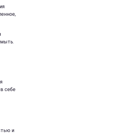
ия
ленное,
я
 мыть.
я
 в себе
стью и