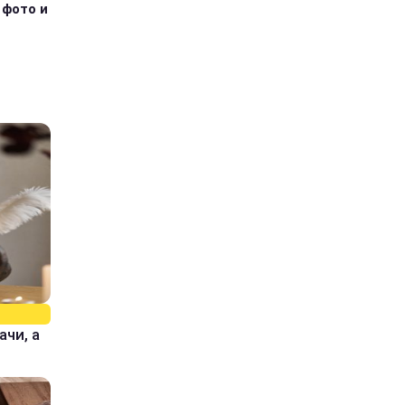
 фото и
ачи, а