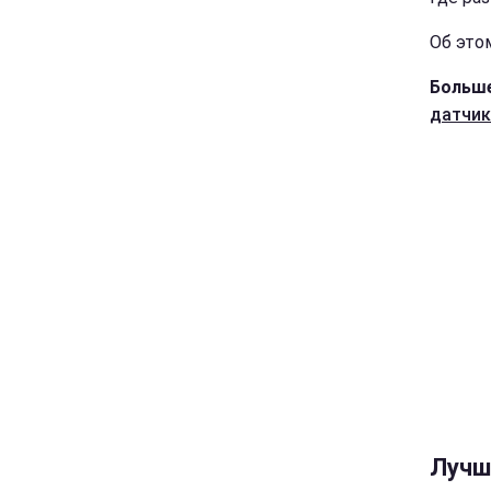
Об это
Больше
датчи
Лучш