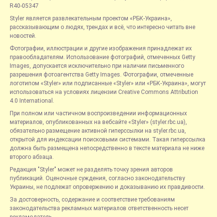
R40-05347
Styler является развлекательным проектом «РБК-Украина»,
рассказывающим о людях, трендах и всё, что интересно читать вне
новостей.
Фотографии, иллюстрации и другие изображения принадлежат их
правообладателям. Использование фотографий, отмеченных Getty
Images, допускается исключительно при наличии письменного
разрешения фотоагентства Getty Images. Фотографии, отмеченные
логотипом «Styler» или подписанные «Styler» или «РБК-Украина», могут
использоваться на условиях лицензии Creative Commons Attribution
4.0 International.
При полном или частичном воспроизведении информационных
материалов, опубликованных на вебсайте «Styler» (styler.rbc.ua),
обязательно размещение активной гиперссылки на styler.rbc.ua,
открытой для индексации поисковыми системами. Такая гиперссылка
должна быть размещена непосредственно в тексте материала не ниже
второго абзаца.
Редакция "Styler" может не разделять точку зрения авторов
публикаций. Оценочные суждения, согласно законодательству
Украины, не подлежат опровержению и доказыванию их правдивости.
За достоверность, содержание и соответствие требованиям
законодательства рекламных материалов ответственность несет
рекламодатель.