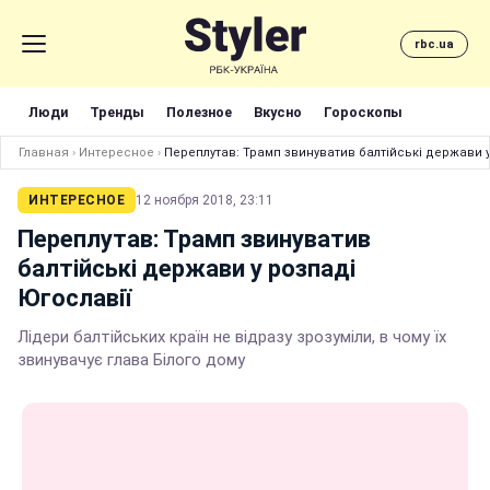
rbc.ua
Люди
Тренды
Полезное
Вкусно
Гороскопы
Главная
›
Интересное
›
Переплутав: Трамп звинуватив балтійські держави у
ИНТЕРЕСНОЕ
12 ноября 2018, 23:11
Переплутав: Трамп звинуватив
балтійські держави у розпаді
Югославії
Лідери балтійських країн не відразу зрозуміли, в чому їх
звинувачує глава Білого дому