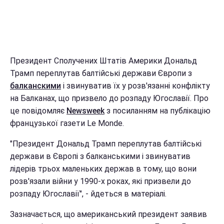
Президент Сполучених Штатів Америки Дональд
Трамп переплутав балтійські держави Європи з
балканскими
і звинуватив їх у розв'язанні конфлікту
на Балканах, що призвело до розпаду Югославії. Про
це повідомляє
Newsweek
з посиланням на публікацію
французької газети Le Monde.
"Президент Дональд Трамп переплутав балтійські
держави в Європі з балканськими і звинуватив
лідерів трьох маленьких держав в тому, що вони
розв'язали війни у 1990-х роках, які призвели до
розпаду Югославії", - йдеться в матеріалі.
Зазначається, що американський президент заявив