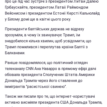
про це під час зустрічі з президентом Литви Далею
Грібаускайте, президентом Латвії Раймондом
Вейонисом і президентом Естонії Керсті Кальюлайд
у Білому домі ще в квітні цього року.
Президенти балтійських держав не відразу
зрозуміли, в чому їх звинувачує Трамп, їм
знадобилося кілька хвилин, щоб усвідомити, що
Трамп помилився і переплутав країни Балтії з
Балканами.
Раніше повідомлялося, що політичний оглядач
телеканалу CNN Ана Наварро в прямому ефірі двічі
обізвала президента Сполучених Штатів Америки
Дональда Трампа через його ставлення до
іммігрантів "расистської свинею".
Також ми писали про те, що інтернет-користувачі
активно висміяли президента США Дональда Трампа,