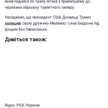
який подняся по трапу літака з прилипшему до
черевика обрывку туалетного паперу.
Нагадаємо, що президент США Дональд Трамп
залишив
свою дружину Меланію і сина Беррона під
дощем без парасольки.
Дивіться також:
Відео: РБК-Україна