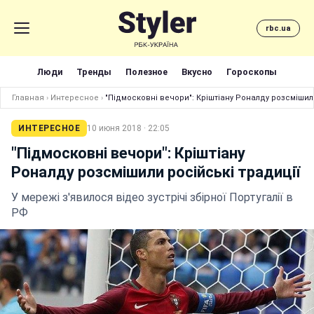
rbc.ua
Люди
Тренды
Полезное
Вкусно
Гороскопы
Главная
›
Интересное
›
"Підмосковні вечори": Кріштіану Роналду розсмішили
ИНТЕРЕСНОЕ
10 июня 2018 · 22:05
"Підмосковні вечори": Кріштіану
Роналду розсмішили російські традиції
У мережі з'явилося відео зустрічі збірної Португалії в
РФ