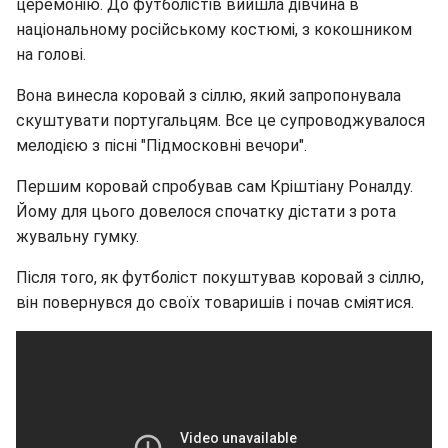
церемонію. До футболістів вийшла дівчина в
національному російському костюмі, з кокошником
на голові.
Вона винесла коровай з сіллю, який запропонувала
скуштувати португальцям. Все це супроводжувалося
мелодією з пісні "Підмосковні вечори".
Першим коровай спробував сам Кріштіану Роналду.
Йому для цього довелося спочатку дістати з рота
жувальну гумку.
Після того, як футболіст покуштував коровай з сіллю,
він повернувся до своїх товаришів і почав сміятися.