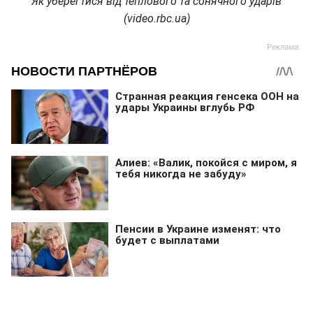
Як уберегтися від теплового та сонячного ударів
(video.rbc.ua)