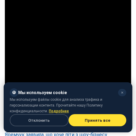
🍪
Мы используем cookie
✕
Мы используем файлы cookie для анализа трафика и
персонализации контента. Прочитайте нашу Политику
Відео: Ivan NAVI у програмі "Світське життя" ("Світське
конфиденциальности.
Подробнее
життя")
Отклонить
Принять все
Нагадаємо,
нещодавно українська співачка Марія
Яремчук заявила, що хоче піти з шоу-бізнесу.