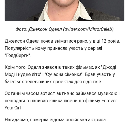
Фото: Джексон Оделл (twitter.com/MirrorCeleb)
Джексон Оделл почав зніматися рано, у віці 12 років.
Популярність йому принесла участь у серіалі
"Голдберги".
Крім того, Оделл знявся в таких фільмах, як "Джоді
Моді і нудне літо" і "Сучасна сімейка". Брав участь у
багатьох телевізійних проектах для підлітків.
Останнім часом артист активно займався музикою і
нещодавно написав кілька пісень до фільму Forever
Your Girl.
Нагадаємо, померла відома російська актриса.