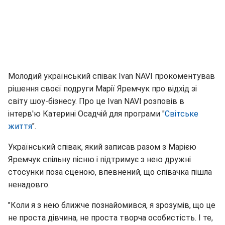
Молодий український співак Ivan NAVI прокоментував
рішення своєї подруги Марії Яремчук про відхід зі
світу шоу-бізнесу. Про це Ivan NAVI розповів в
інтерв'ю Катерині Осадчій для програми "
Світське
життя
".
Український співак, який записав разом з Марією
Яремчук спільну пісню і підтримує з нею дружні
стосунки поза сценою, впевнений, що співачка пішла
ненадовго.
"Коли я з нею ближче познайомився, я зрозумів, що це
не проста дівчина, не проста творча особистість. І те,