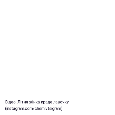
Відео: Літня жінка краде лавочку
(instagram.com/chernivtsigram)