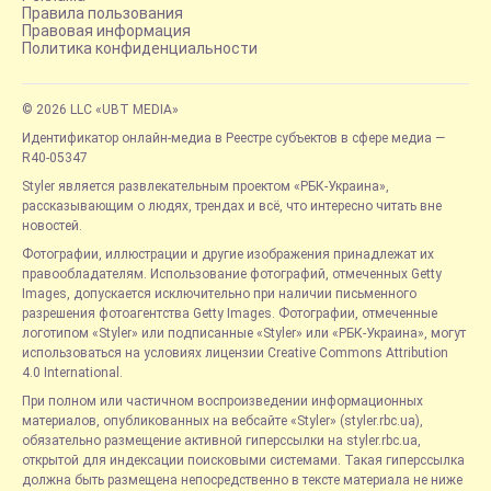
Правила пользования
Правовая информация
Политика конфиденциальности
© 2026 LLC «UBT MEDIA»
Идентификатор онлайн-медиа в Реестре субъектов в сфере медиа —
R40-05347
Styler является развлекательным проектом «РБК-Украина»,
рассказывающим о людях, трендах и всё, что интересно читать вне
новостей.
Фотографии, иллюстрации и другие изображения принадлежат их
правообладателям. Использование фотографий, отмеченных Getty
Images, допускается исключительно при наличии письменного
разрешения фотоагентства Getty Images. Фотографии, отмеченные
логотипом «Styler» или подписанные «Styler» или «РБК-Украина», могут
использоваться на условиях лицензии Creative Commons Attribution
4.0 International.
При полном или частичном воспроизведении информационных
материалов, опубликованных на вебсайте «Styler» (styler.rbc.ua),
обязательно размещение активной гиперссылки на styler.rbc.ua,
открытой для индексации поисковыми системами. Такая гиперссылка
должна быть размещена непосредственно в тексте материала не ниже