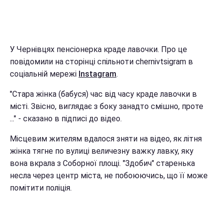
У Чернівцях пенсіонерка краде лавочки. Про це
повідомили на сторінці спільноти chernivtsigram в
соціальній мережі
Instagram
.
"Стара жінка (бабуся) час від часу краде лавочки в
місті. Звісно, виглядає з боку занадто смішно, проте
..." - сказано в підписі до відео.
Місцевим жителям вдалося зняти на відео, як літня
жінка тягне по вулиці величезну важку лавку, яку
вона вкрала з Соборної площі. "Здобич" старенька
несла через центр міста, не побоюючись, що її може
помітити поліція.