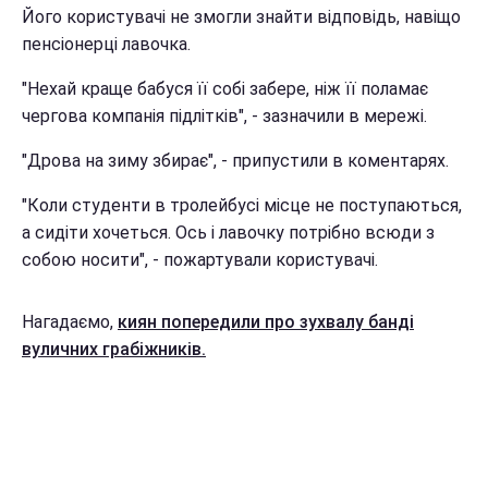
Його користувачі не змогли знайти відповідь, навіщо
пенсіонерці лавочка.
"Нехай краще бабуся її собі забере, ніж її поламає
чергова компанія підлітків", - зазначили в мережі.
"Дрова на зиму збирає", - припустили в коментарях.
"Коли студенти в тролейбусі місце не поступаються,
а сидіти хочеться. Ось і лавочку потрібно всюди з
собою носити", - пожартували користувачі.
Нагадаємо,
киян попередили про зухвалу банді
вуличних грабіжників.