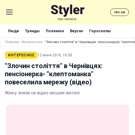
rbc.ua
Люди
Тренды
Полезное
Вкусно
Гороскопы
Главная
›
Интересное
›
"Злочин століття" в Чернівцях: пенсіонерка- "клепт
ИНТЕРЕСНОЕ
12 июня 2018, 18:58
"Злочин століття" в Чернівцях:
пенсіонерка- "клептоманка"
повеселила мережу (відео)
Жінку зняли на відео місцеві жителі