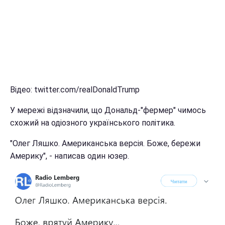
Відео: twitter.com/realDonaldTrump
У мережі відзначили, що Дональд-"фермер" чимось
схожий на одіозного українського політика.
"Олег Ляшко. Американська версія. Боже, бережи
Америку", - написав один юзер.