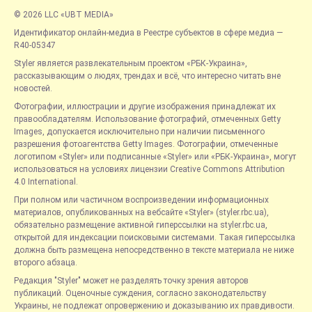
© 2026 LLC «UBT MEDIA»
Идентификатор онлайн-медиа в Реестре субъектов в сфере медиа —
R40-05347
Styler является развлекательным проектом «РБК-Украина»,
рассказывающим о людях, трендах и всё, что интересно читать вне
новостей.
Фотографии, иллюстрации и другие изображения принадлежат их
правообладателям. Использование фотографий, отмеченных Getty
Images, допускается исключительно при наличии письменного
разрешения фотоагентства Getty Images. Фотографии, отмеченные
логотипом «Styler» или подписанные «Styler» или «РБК-Украина», могут
использоваться на условиях лицензии Creative Commons Attribution
4.0 International.
При полном или частичном воспроизведении информационных
материалов, опубликованных на вебсайте «Styler» (styler.rbc.ua),
обязательно размещение активной гиперссылки на styler.rbc.ua,
открытой для индексации поисковыми системами. Такая гиперссылка
должна быть размещена непосредственно в тексте материала не ниже
второго абзаца.
Редакция "Styler" может не разделять точку зрения авторов
публикаций. Оценочные суждения, согласно законодательству
Украины, не подлежат опровержению и доказыванию их правдивости.