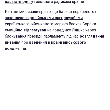
вартість одягу
головного радикала країни.
Раніше ми писали про те, що батько пораненого і
захопленого російськими спецслужбами
українського військового моряка Василя Сороки
емоційно відреагував
на поведінку Ляшка через
блокування президії парламенту під час
розглядання
питання про введення в країні військового
положення
.