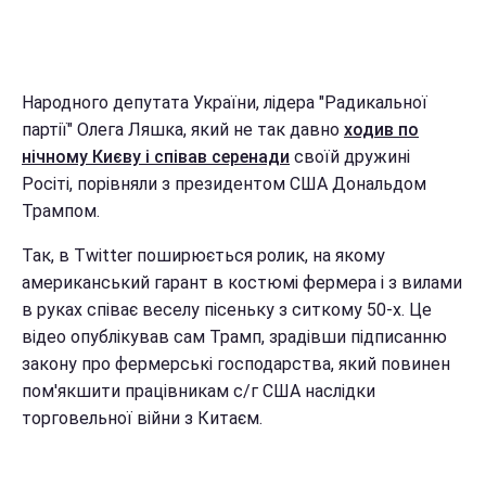
Народного депутата України, лідера "Радикальної
партії" Олега Ляшка, який не так давно
ходив по
нічному Києву і співав серенади
своїй дружині
Росіті, порівняли з президентом США Дональдом
Трампом.
Так, в Twitter поширюється ролик, на якому
американський гарант в костюмі фермера і з вилами
в руках співає веселу пісеньку з ситкому 50-х. Це
відео опублікував сам Трамп, зрадівши підписанню
закону про фермерські господарства, який повинен
пом'якшити працівникам с/г США наслідки
торговельної війни з Китаєм.