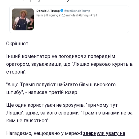
Скріншот
Інший коментатор не погодився з попереднім
оратором, зауваживши, що "Ляшко нервово курить в
стороні".
"А ще Трамп популіст набагато більш високого
штибу", - написав третій юзер.
Ще один користувач не зрозумів, "при чому тут
Ляшко", адже, за його словами, "Трамп з вилами не за
ким не ганяється".
Нагадаємо, нещодавно у мережі
звернули увагу на