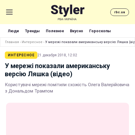
rbc.ua
Люди
Тренды
Полезное
Вкусно
Гороскопы
Главная
›
Интересное
›
У мережі показали американську версію Ляшка (ві
ИНТЕРЕСНОЕ
21 декабря 2018, 12:02
У мережі показали американську
версію Ляшка (відео)
Користувачі мережі помітили схожість Олега Валерійовича
з Дональдом Трампом