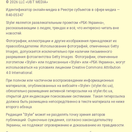
© 2026 LLC «UBT MEDIA»
Идентификатор онлайн-медиа в Реестре субъектов в сфере медиа —
R40-05347
Styler является развлекательным проектом «РБК-Украина»,
рассказывающим о людях, трендах и всё, что интересно читать вне
новостей.
Фотографии, иллюстрации и другие изображения принадлежат их
правообладателям. Использование фотографий, отмеченных Getty
Images, допускается исключительно при наличии письменного
разрешения фотоагентства Getty Images. Фотографии, отмеченные
логотипом «Styler» или подписанные «Styler» или «РБК-Украина», могут
использоваться на условиях лицензии Creative Commons Attribution
4.0 International.
При полном или частичном воспроизведении информационных
материалов, опубликованных на вебсайте «Styler» (styler.rbc.ua),
обязательно размещение активной гиперссылки на styler.rbc.ua,
открытой для индексации поисковыми системами. Такая гиперссылка
должна быть размещена непосредственно в тексте материала не ниже
второго абзаца.
Редакция "Styler" может не разделять точку зрения авторов
публикаций. Оценочные суждения, согласно законодательству
Украины, не подлежат опровержению и доказыванию их правдивости.