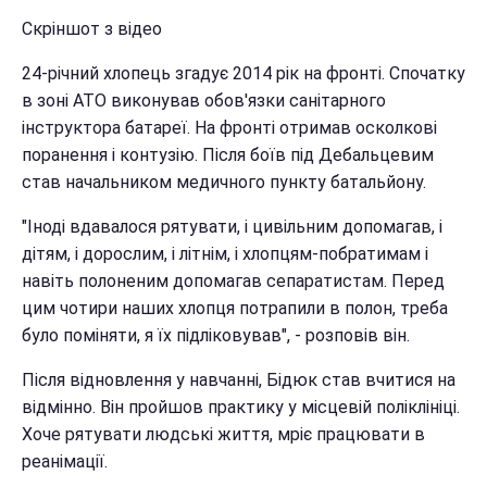
Скріншот з відео
24-річний хлопець згадує 2014 рік на фронті. Спочатку
в зоні АТО виконував обов'язки санітарного
інструктора батареї. На фронті отримав осколкові
поранення і контузію. Після боїв під Дебальцевим
став начальником медичного пункту батальйону.
"Іноді вдавалося рятувати, і цивільним допомагав, і
дітям, і дорослим, і літнім, і хлопцям-побратимам і
навіть полоненим допомагав сепаратистам. Перед
цим чотири наших хлопця потрапили в полон, треба
було поміняти, я їх підліковував", - розповів він.
Після відновлення у навчанні, Бідюк став вчитися на
відмінно. Він пройшов практику у місцевій поліклініці.
Хоче рятувати людські життя, мріє працювати в
реанімації.