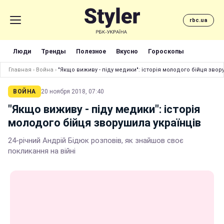
rbc.ua
Люди
Тренды
Полезное
Вкусно
Гороскопы
Главная
›
Война
›
"Якщо виживу - піду медики": історія молодого бійця звор
ВОЙНА
20 ноября 2018, 07:40
"Якщо виживу - піду медики": історія
молодого бійця зворушила українців
24-річний Андрій Бідюк розповів, як знайшов своє
покликання на війні