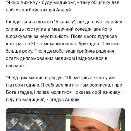
"Якщо виживу - буду медиком", - таку обіцянку дав
собі у зоні бойових дій Андрій.
Як йдеться в сюжеті "5 каналу", ще до початку війни
хлопець поступив в медичний коледж, але його
відрахували за неуспішність. Після цього підписав
контракт з 30-ю механізованою бригадою. Служив
більше року. Після демобілізації прийняв рішення
стати дипломованим медиком і відновився в
навчанні.
"Я від цих машин в радіусі 100 метрів лежав у ямі
півтори години. Я собі все життя там розписав, і про
Бога згадав, і почав молитися, і сказав собі: виживу -
піду по медицині", - згадує Андрій.