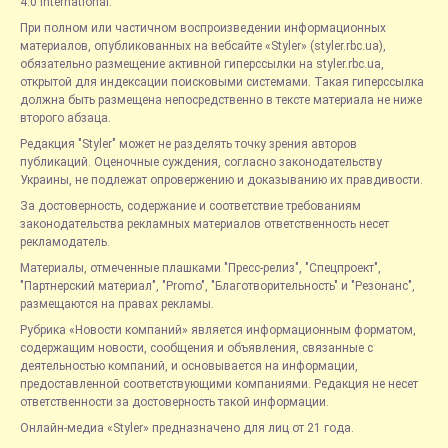
4.0 International.
При полном или частичном воспроизведении информационных
материалов, опубликованных на вебсайте «Styler» (styler.rbc.ua),
обязательно размещение активной гиперссылки на styler.rbc.ua,
открытой для индексации поисковыми системами. Такая гиперссылка
должна быть размещена непосредственно в тексте материала не ниже
второго абзаца.
Редакция "Styler" может не разделять точку зрения авторов
публикаций. Оценочные суждения, согласно законодательству
Украины, не подлежат опровержению и доказыванию их правдивости.
За достоверность, содержание и соответствие требованиям
законодательства рекламных материалов ответственность несет
рекламодатель.
Материалы, отмеченные плашками "Пресс-релиз", "Спецпроект",
"Партнерский материал", "Promo", "Благотворительность" и "Резонанс",
размещаются на правах рекламы.
Рубрика «Новости компаний» является информационным форматом,
содержащим новости, сообщения и объявления, связанные с
деятельностью компаний, и основывается на информации,
предоставленной соответствующими компаниями. Редакция не несет
ответственности за достоверность такой информации.
Онлайн-медиа «Styler» предназначено для лиц от 21 года.