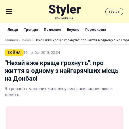
rbc.ua
Люди
Тренды
Полезное
Вкусно
Гороскопы
Главная
›
Война
›
"Нехай вже краще грохнуть": про життя в одному з найгар
ВОЙНА
15 ноября 2018, 23:34
"Нехай вже краще грохнуть": про
життя в одному з найгарячіших місць
на Донбасі
З трьохсот місцевих жителів у селі залишилося лише
десять