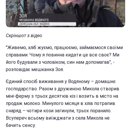
Скріншот з відео
"Живемо, хліб жуємо, працюємо, займаємося своїми
справами. Чому я повинна кидати це все своє? Ми
його будували з чоловіком, син нам допомагав", -
розповідає мешканка Зоя.
Єдиний спосіб виживання у Водяному – домашнє
господарство. Разом з дружиною Микола створив
міні-ферму з трьох десятків кіз і возить в місто на
продаж молоко. Минулого місяця в хлів потрапив
снаряд – чотири кози загинули, трьох поранило.
Всупереч всьому виїжджати з села Микола не
бачить сенсу.