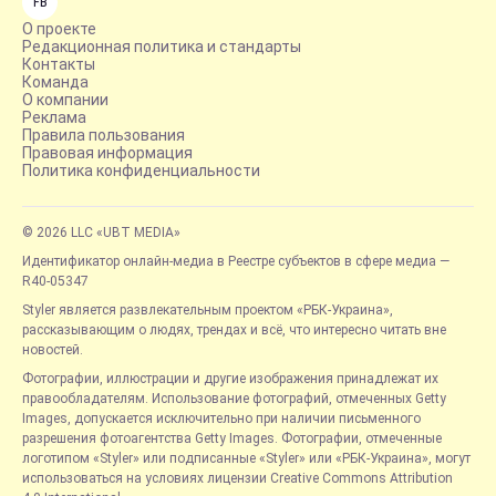
FB
О проекте
Редакционная политика и стандарты
Контакты
Команда
О компании
Реклама
Правила пользования
Правовая информация
Политика конфиденциальности
© 2026 LLC «UBT MEDIA»
Идентификатор онлайн-медиа в Реестре субъектов в сфере медиа —
R40-05347
Styler является развлекательным проектом «РБК-Украина»,
рассказывающим о людях, трендах и всё, что интересно читать вне
новостей.
Фотографии, иллюстрации и другие изображения принадлежат их
правообладателям. Использование фотографий, отмеченных Getty
Images, допускается исключительно при наличии письменного
разрешения фотоагентства Getty Images. Фотографии, отмеченные
логотипом «Styler» или подписанные «Styler» или «РБК-Украина», могут
использоваться на условиях лицензии Creative Commons Attribution