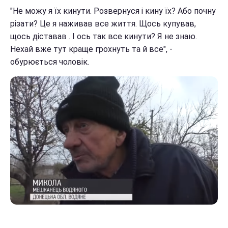
"Не можу я їх кинути. Розвернуся і кину їх? Або почну
різати? Це я наживав все життя. Щось купував,
щось діставав . І ось так все кинути? Я не знаю.
Нехай вже тут краще грохнуть та й все", -
обурюється чоловік.