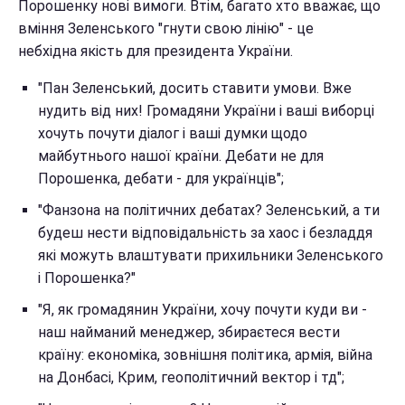
Порошенку нові вимоги. Втім, багато хто вважає, що
вміння Зеленського "гнути свою лінію" - це
небхідна якість для президента України.
"Пан Зеленський, досить ставити умови. Вже
нудить від них! Громадяни України і ваші виборці
хочуть почути діалог і ваші думки щодо
майбутнього нашої країни. Дебати не для
Порошенка, дебати - для українців";
"Фанзона на політичних дебатах? Зеленський, а ти
будеш нести відповідальність за хаос і безладдя
які можуть влаштувати прихильники Зеленського
і Порошенка?"
"Я, як громадянин України, хочу почути куди ви -
наш найманий менеджер, збираєтеся вести
країну: економіка, зовнішня політика, армія, війна
на Донбасі, Крим, геополітичний вектор і тд";