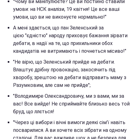
"Чому ви маніпулюєте? Це ви постійно ставили
умови: на НСК аналізи, 19 квітня! Це все ваші
умови, що ви не виконуєте нормально!"
А мені здається, що пан Зеленський за
цією "єдністю" народу приховує бажання зірвати
дебати, в надії на те, що прихильники обох
кандидатів не витримають і почнеться місиво!"
"Не вірю, що Зеленський прийде на дебати.
Влаштує дрібну провокацію, закосячить під
хворобу, зрештою на дебати відправить маму з
Разумковим, але сам не прийде";
"Володимире Олександровичу, ми з вами, ми за
вас! Все вийде! Не сприймайте близько весь той
бруд, що ллється!
"Через ці вибори і вічні вимоги деякі сім'ї навіть
посварилися. А ви хочете всіх зібрати на одному
стадіоні. Для вас важливе шоу, а не безпека для