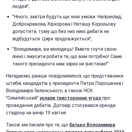
людей";
"Нічого, завтра будуть ще нові умови. Наприклад,
Добронравова, Кіркорова і Наташу Корольову
допустити, тому що без них ніякі дебати не
відбудуться. Цирк продовжується";
"Володимире, ви молодець! Вмієте гнути свою
лінію і змусити робити те, що вам потрібно! Саме
такого президента нам зараз не вистачає!"
Нагадаємо, раніше повідомлялося, що представники
штабів кандидатів у президенти Петра Порошенка і
Володимира Зеленського, а також НСК
"Олімпійський"
уклали тристоронню угоду
про
проведення дебатів. Договір стосувався оренди
стадіону на вечір 19 квітня.
Також ми писали про те, що
батько Володимира