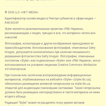
© 2026 LLC «UBT MEDIA»
Идентификатор онлайн-медиа в Реестре субъектов в сфере медиа —
R40-05347
Styler является развлекательным проектом «РБК-Украина»,
рассказывающим о людях, трендах и всё, что интересно читать вне
новостей.
Фотографии, иллюстрации и другие изображения принадлежат их
правообладателям. Использование фотографий, отмеченных Getty
Images, допускается исключительно при наличии письменного
разрешения фотоагентства Getty Images. Фотографии, отмеченные
логотипом «Styler» или подписанные «Styler» или «РБК-Украина», могут
использоваться на условиях лицензии Creative Commons Attribution
4.0 International.
При полном или частичном воспроизведении информационных
материалов, опубликованных на вебсайте «Styler» (styler.rbc.ua),
обязательно размещение активной гиперссылки на styler.rbc.ua,
открытой для индексации поисковыми системами. Такая гиперссылка
должна быть размещена непосредственно в тексте материала не ниже
второго абзаца.
Редакция "Styler" может не разделять точку зрения авторов