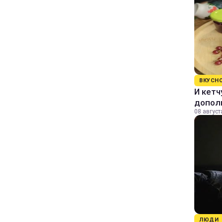
ВКУСН
И кетч
допол
08 август
ЛЮДИ