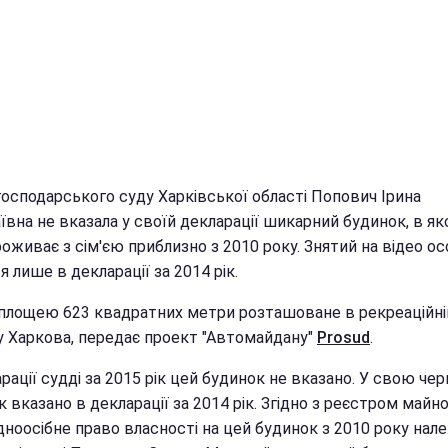
господарського суду Харківської області Попович Ірина
ївна не вказала у своїй декларації шикарний будинок, в я
оживає з сім'єю приблизно з 2010 року. Знятий на відео о
я лише в декларації за 2014 рік.
площею 623 квадратних метри розташоване в рекреаційній
у Харкова, передає проект "Автомайдану"
Prosud
.
рації судді за 2015 рік цей будинок не вказано. У свою чер
 вказано в декларації за 2014 рік. Згідно з реєстром майн
дноосібне право власності на цей будинок з 2010 року нал