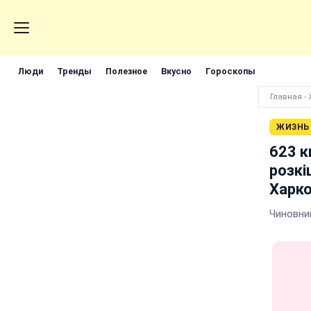
Люди
Тренды
Полезное
Вкусно
Гороскопы
Главная
›
ЖИЗНЬ
623 к
розкі
Харк
Чиновни