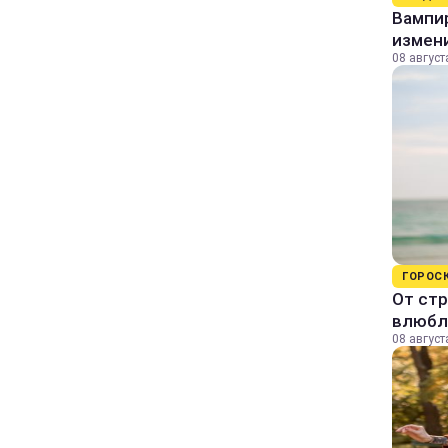
Вампи
измени
08 август
ГОРОС
От стр
влюбл
08 август