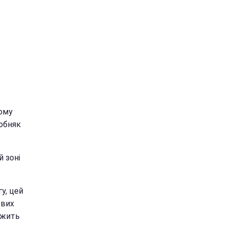
кому
собняк
 зоні
гу, цей
ових
ежить