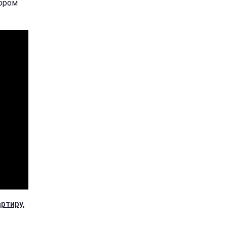
рором
ртиру,