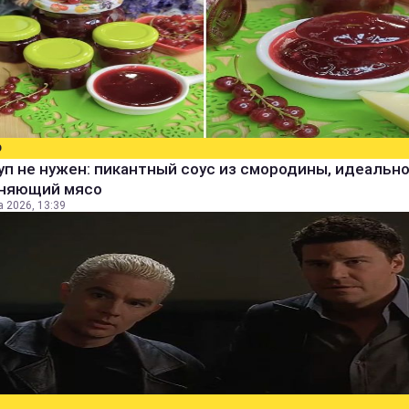
О
уп не нужен: пикантный соус из смородины, идеальн
няющий мясо
а 2026, 13:39