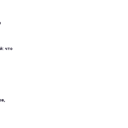
я
й: что
ов,