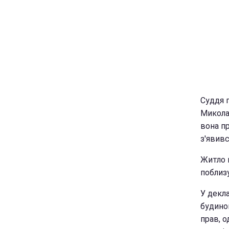
Суддя 
Микола
вона пр
з'явивс
Житло 
поблиз
У декла
будинок
прав, о