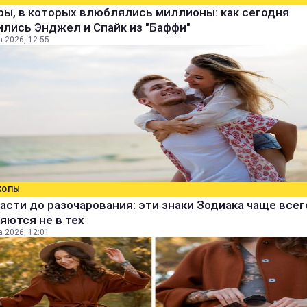
ры, в которых влюблялись миллионы: как сегодня
лись Энджел и Спайк из "Баффи"
а 2026, 12:55
КОПЫ
асти до разочарования: эти знаки Зодиака чаще всег
яются не в тех
а 2026, 12:01