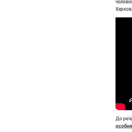
чолові
Харкова
До речі
особняк