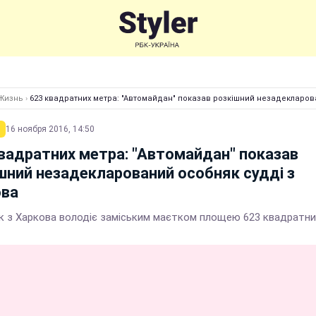
Жизнь
›
623 квадратних метра: "Автомайдан" показав розкішний незадекларов
16 ноября 2016, 14:50
вадратних метра: "Автомайдан" показав
шний незадекларований особняк судді з
ова
к з Харкова володіє заміським маєтком площею 623 квадратни