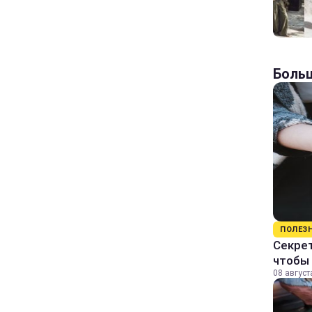
Больш
ПОЛЕЗ
Секрет
чтобы 
08 август