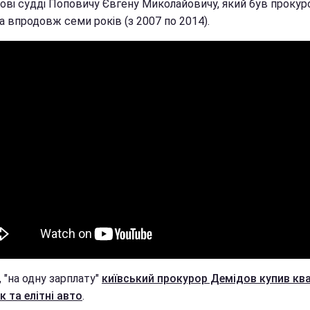
кові судді Поповичу Євгену Миколайовичу, який був проку
 впродовж семи років (з 2007 по 2014).
, "на одну зарплату"
київський прокурор Демідов купив ква
 та елітні авто
.