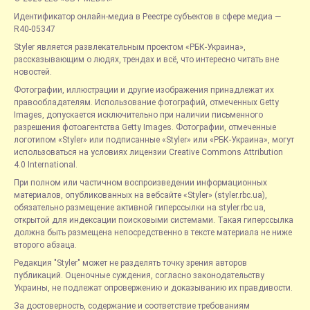
Идентификатор онлайн-медиа в Реестре субъектов в сфере медиа —
R40-05347
Styler является развлекательным проектом «РБК-Украина»,
рассказывающим о людях, трендах и всё, что интересно читать вне
новостей.
Фотографии, иллюстрации и другие изображения принадлежат их
правообладателям. Использование фотографий, отмеченных Getty
Images, допускается исключительно при наличии письменного
разрешения фотоагентства Getty Images. Фотографии, отмеченные
логотипом «Styler» или подписанные «Styler» или «РБК-Украина», могут
использоваться на условиях лицензии Creative Commons Attribution
4.0 International.
При полном или частичном воспроизведении информационных
материалов, опубликованных на вебсайте «Styler» (styler.rbc.ua),
обязательно размещение активной гиперссылки на styler.rbc.ua,
открытой для индексации поисковыми системами. Такая гиперссылка
должна быть размещена непосредственно в тексте материала не ниже
второго абзаца.
Редакция "Styler" может не разделять точку зрения авторов
публикаций. Оценочные суждения, согласно законодательству
Украины, не подлежат опровержению и доказыванию их правдивости.
За достоверность, содержание и соответствие требованиям