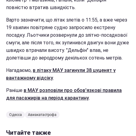
повністю втратив швидкість.
Варто зазначити, що літак злетів о 11:55, а вже через
19 хвилин повітряне судно запросило екстрену
посадку. Льотчики розвернули до злітно-посадкової
смуги, але після того, як зупинився двигун вони дуже
швидко втрачали висоту. "Дельфін" впав, не
долетівши до аеродрому декількох сотень метрів.
Нагадаємо,
в літаку МАУ загинули 38 цуценят у
вантажному відсіку
.
Раніше
в МАУ розповіли про обов'язкові правила
для пасажирів на період карантину
.
Одесса
Авиакатастрофа
Читайте также