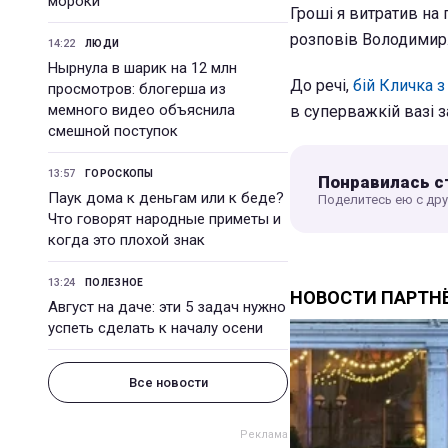
мороки
Гроші я витратив на 
розповів Володимир
14:22
ЛЮДИ
Нырнула в шарик на 12 млн
До речі,
бій Кличка 
просмотров: блогерша из
мемного видео объяснила
в суперважкій вазі з
смешной поступок
13:57
ГОРОСКОПЫ
Понравилась с
Паук дома к деньгам или к беде?
Поделитесь ею с др
Что говорят народные приметы и
когда это плохой знак
13:24
ПОЛЕЗНОЕ
Август на даче: эти 5 задач нужно
успеть сделать к началу осени
Все новости