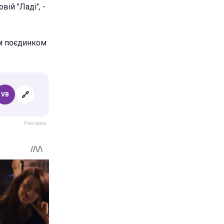
ій "Ладі", -
им поєдинком
🔗
VB