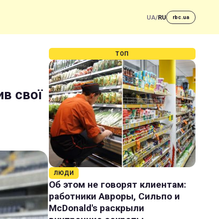
UA
/
RU
rbc.ua
ТОП
ив свої
ЛЮДИ
Об этом не говорят клиентам:
работники Авроры, Сильпо и
McDonald's раскрыли