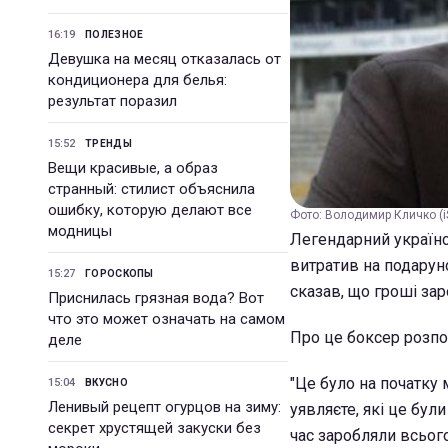
16:19
ПОЛЕЗНОЕ
Девушка на месяц отказалась от
кондиционера для белья:
результат поразил
15:52
ТРЕНДЫ
Вещи красивые, а образ
странный: стилист объяснила
ошибку, которую делают все
Фото: Володимир Кличко (iS
модницы
Легендарний україн
витратив на подарун
15:27
ГОРОСКОПЫ
сказав, що гроші зар
Приснилась грязная вода? Вот
что это может означать на самом
Про це боксер розп
деле
"Це було на початку 
15:04
ВКУСНО
Ленивый рецепт огурцов на зиму:
уявляєте, які це були
секрет хрустящей закуски без
час заробляли всього