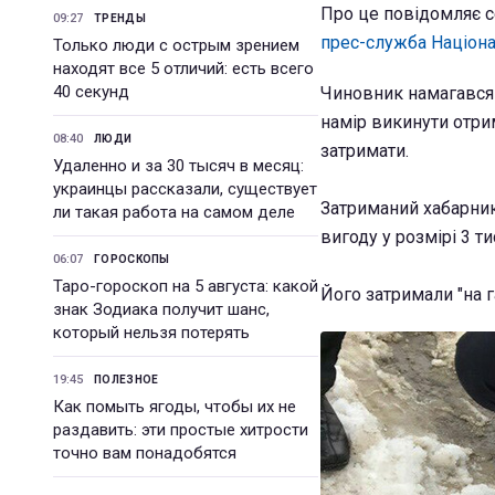
Про це повідомляє с
09:27
ТРЕНДЫ
прес-служба Націонал
Только люди с острым зрением
находят все 5 отличий: есть всего
40 секунд
Чиновник намагався 
намір викинути отрим
08:40
ЛЮДИ
затримати.
Удаленно и за 30 тысяч в месяц:
украинцы рассказали, существует
Затриманий хабарник
ли такая работа на самом деле
вигоду у розмірі 3 т
06:07
ГОРОСКОПЫ
Таро-гороскоп на 5 августа: какой
Його затримали "на г
знак Зодиака получит шанс,
который нельзя потерять
19:45
ПОЛЕЗНОЕ
Как помыть ягоды, чтобы их не
раздавить: эти простые хитрости
точно вам понадобятся