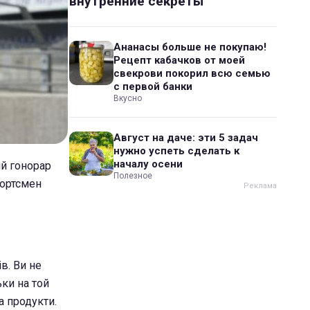
внутренние секреты
Ананасы больше не покупаю!
Рецепт кабачков от моей
свекрови покорил всю семью
с первой банки
Вкусно
Август на даче: эти 5 задач
нужно успеть сделать к
началу осени
й гонорар
Полезное
портсмен
в. Ви не
ьки на той
а продукти.