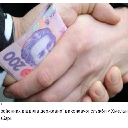
t)
 районних відділів державної виконавчої служби у Хмельн
абарі.