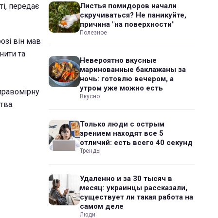
і, передає
Листья помидоров начали
скручиваться? Не паникуйте,
причина "на поверхности"
Полезное
озі він мав
нити та
Невероятно вкусные
маринованные баклажаны за
ночь: готовлю вечером, а
утром уже можно есть
правомірну
Вкусно
тва.
Только люди с острым
зрением находят все 5
отличий: есть всего 40 секунд
Тренды
Удаленно и за 30 тысяч в
месяц: украинцы рассказали,
существует ли такая работа на
самом деле
Люди