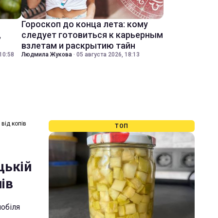
Гороскоп до конца лета: кому
,
следует готовиться к карьерным
взлетам и раскрытию тайн
10:58
Людмила Жукова
·
05 августа 2026, 18:13
 від копів
ТОП
цькій
пів
мобіля