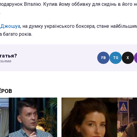
подарунок Віталію. Купив йому оббивку для сидінь в його нов
.
з Джошуа
, на думку українського боксера, стане найбільш
а багато років.
татья?
FB
TG
X
узьями