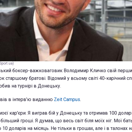
port.ua)
ський боксер-важковаговик Володимир Кличко свій перши
ок старшому братові. Відомий у всьому світі 40-карічний с
обив на турнірі в Донецьку.
овів в інтерв'ю виданню
Zeit Campus
.
моєї кар'єри. Я виграв бій у Донецьку та отримав 100 доларі
 більший гроші. Я думав, що весь світ біля моїх ніг. Мої бат
 10 доларів на місяць. Не тільки в грошах, але і в талонах н