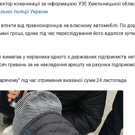
ектор комунікації за інформацією УЗЕ Хмельницької област
ьної поліції України
.
втекти від правоохоронців на власному автомобілі. По дор
ані гроші, однак під час переслідування його вдалося зупи
 вимагав у керівника одного з державних підприємств не
исяч гривень за не накладення арешту на рахунки підприємс
арячому" під час отримання вказаної суми 24 листопада.