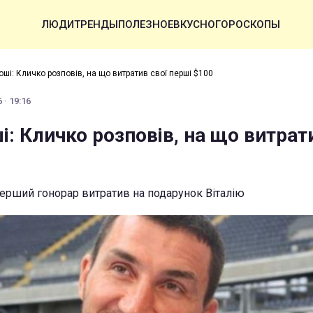
ЛЮДИ
ТРЕНДЫ
ПОЛЕЗНОЕ
ВКУСНО
ГОРОСКОПЫ
оші: Кличко розповів, на що витратив свої перші $100
 · 19:16
і: Кличко розповів, на що витрат
ерший гонорар витратив на подарунок Віталію