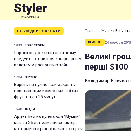
Главная
›
Жизнь
›
Великі гр
ПОСЛЕДНИЕ НОВОСТИ
24 ноября 2016
ЖИЗНЬ
18:13
ГОРОСКОПЫ
Гороскоп до конца лета: кому
Великі грош
следует готовиться к карьерным
перші $100
взлетам и раскрытию тайн
17:34
ВКУСНО
Володимир Кличко п
Варить не нужно: как закрыть
освежающий компот из любых
фруктов за 15 минут
16:48
ЛЮДИ
Ардет Бей из культовой "Мумии":
как за 25 лет изменился актер,
который сыграл отважного героя