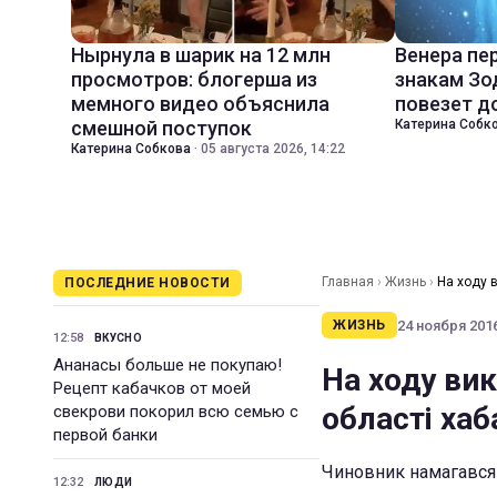
Нырнула в шарик на 12 млн
Венера пе
просмотров: блогерша из
знакам Зо
мемного видео объяснила
повезет д
смешной поступок
Катерина Собк
Катерина Собкова
·
05 августа 2026, 14:22
Главная
›
Жизнь
›
На ходу в
ПОСЛЕДНИЕ НОВОСТИ
24 ноября 2016
ЖИЗНЬ
12:58
ВКУСНО
Ананасы больше не покупаю!
На ходу ви
Рецепт кабачков от моей
області хаб
свекрови покорил всю семью с
первой банки
Чиновник намагався 
12:32
ЛЮДИ