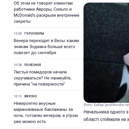
Об этом не говорят клиентам:
работники Авроры, Сильпо и
McDonald's раскрыли внутренние
секреты
12:00
ГОРОСКОПЫ
Венера переходит в Весы: каким
знакам Зодиака больше всего
повезет до сентября
10:58
ПОЛЕЗНОЕ
Листья помидоров начали
скручиваться? Не паникуйте,
причина "на поверхности"
10:13
ВКУСНО
Невероятно вкусные
Фото: Хабар (pushkinska.ne
маринованные баклажаны за
Начальника одного з
ночь: готовлю вечером, а утром
області спіймали на х
уже можно есть