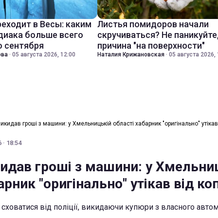
реходит в Весы: каким
Листья помидоров начали
диака больше всего
скручиваться? Не паникуйте
о сентября
причина "на поверхности"
ова
·
05 августа 2026, 12:00
Наталия Крижановская
·
05 августа 2026, 
икидав гроші з машини: у Хмельницькій області хабарник "оригінально" утікав
 · 18:54
кидав гроші з машини: у Хмельни
арник "оригінально" утікав від ко
сховатися від поліції, викидаючи купюри з власного авто