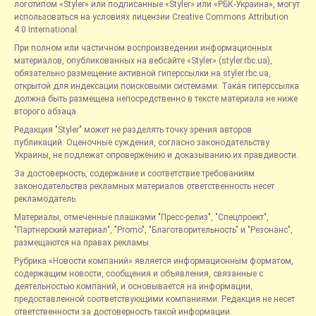
логотипом «Styler» или подписанные «Styler» или «РБК-Украина», могут
использоваться на условиях лицензии Creative Commons Attribution
4.0 International.
При полном или частичном воспроизведении информационных
материалов, опубликованных на вебсайте «Styler» (styler.rbc.ua),
обязательно размещение активной гиперссылки на styler.rbc.ua,
открытой для индексации поисковыми системами. Такая гиперссылка
должна быть размещена непосредственно в тексте материала не ниже
второго абзаца.
Редакция "Styler" может не разделять точку зрения авторов
публикаций. Оценочные суждения, согласно законодательству
Украины, не подлежат опровержению и доказыванию их правдивости.
За достоверность, содержание и соответствие требованиям
законодательства рекламных материалов ответственность несет
рекламодатель.
Материалы, отмеченные плашками "Пресс-релиз", "Спецпроект",
"Партнерский материал", "Promo", "Благотворительность" и "Резонанс",
размещаются на правах рекламы.
Рубрика «Новости компаний» является информационным форматом,
содержащим новости, сообщения и объявления, связанные с
деятельностью компаний, и основывается на информации,
предоставленной соответствующими компаниями. Редакция не несет
ответственности за достоверность такой информации.