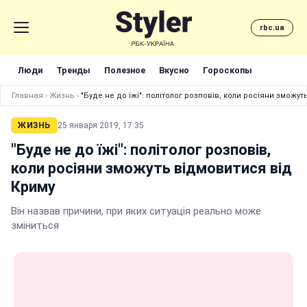
rbc.ua
Люди
Тренды
Полезное
Вкусно
Гороскопы
Главная
›
Жизнь
›
"Буде не до їжі": політолог розповів, коли росіяни зможу
ЖИЗНЬ
25 января 2019, 17:35
"Буде не до їжі": політолог розповів,
коли росіяни зможуть відмовитися від
Криму
Він назвав причини, при яких ситуація реально може
зміниться