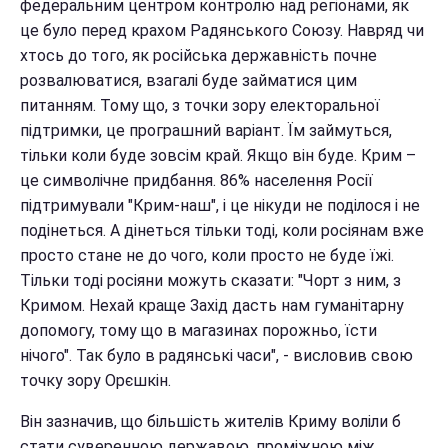
федеральним центром контролю над регіонами, як
це було перед крахом Радянського Союзу. Навряд чи
хтось до того, як російська державність почне
розвалюватися, взагалі буде займатися цим
питанням. Тому що, з точки зору електоральної
підтримки, це програшний варіант. Їм займуться,
тільки коли буде зовсім край. Якщо він буде. Крим –
це символічне придбання. 86% населення Росії
підтримували "Крим-наш", і це нікуди не поділося і не
подінеться. А дінеться тільки тоді, коли росіянам вже
просто стане не до чого, коли просто не буде їжі.
Тільки тоді росіяни можуть сказати: "Чорт з ним, з
Кримом. Нехай краще Захід дасть нам гуманітарну
допомогу, тому що в магазинах порожньо, їсти
нічого". Так було в радянські часи", - висловив свою
точку зору Орєшкін.
Він зазначив, що більшість жителів Криму воліли б
стати суверенною державою, проміжною між