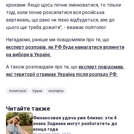
кроками. Якщо щось почне змінюватися, то тільки
тоді, коли почне розсипатися вся російська
вертикаль, що рано чи пізно відбудеться, але до
цього ще треба дожити", - вважає політолог.
Нагадаємо, раніше ми повідомляли про те, що
експерт розповів, як РФ буде намагатися вплинути
на вибори в Україні.
А також розповідали про те, що
експерт повідомив,
які території отримає Україна після розпаду РФ.
политолог
Крым
эксперты
Читайте также
Финансовая удача уже близко: эти 4
знака Зодиака могут разбогатеть до
конца года