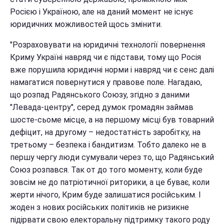
Росією і Україною, але на даний момент не існує
юридичних можливостей щось змінити.
"Розраховувати на юридичні технології повернення
Криму Україні навряд чи є підстави, тому що Росія
вже порушила юридичні норми і навряд чи є сенс далі
намагатися повернутися у правове поле. Нагадаю,
що розпад Радянського Союзу, згідно з даними
"Левада-центру", серед думок громадян займав
шосте-сьоме місце, а на першому місці був товарний
дефіцит, на другому – недостатність заробітку, на
третьому – безпека і бандитизм. Тобто далеко не в
першу чергу люди сумували через то, що Радянський
Союз розпався. Так от до того моменту, коли буде
зовсім не до патріотичної риторики, а це буває, коли
жерти нічого, Крим буде залишатися російським. І
жоден з нових російських політиків не ризикне
підірвати свою електоральну підтримку такого роду