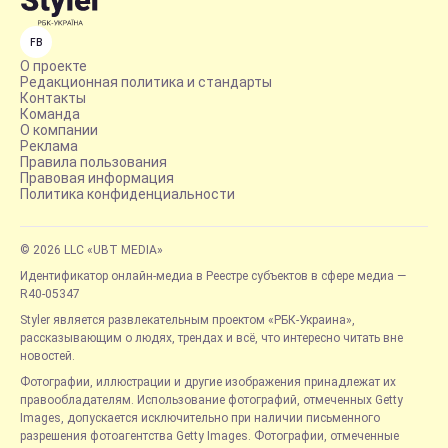
FB
О проекте
Редакционная политика и стандарты
Контакты
Команда
О компании
Реклама
Правила пользования
Правовая информация
Политика конфиденциальности
© 2026 LLC «UBT MEDIA»
Идентификатор онлайн-медиа в Реестре субъектов в сфере медиа —
R40-05347
Styler является развлекательным проектом «РБК-Украина»,
рассказывающим о людях, трендах и всё, что интересно читать вне
новостей.
Фотографии, иллюстрации и другие изображения принадлежат их
правообладателям. Использование фотографий, отмеченных Getty
Images, допускается исключительно при наличии письменного
разрешения фотоагентства Getty Images. Фотографии, отмеченные