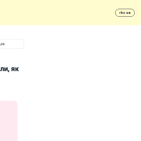
rbc.ua
ців
ли, як