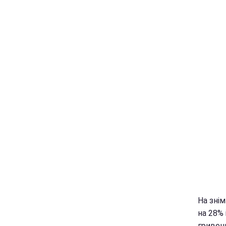
На зні
на 28%
гривен