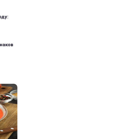
оду:
знаков