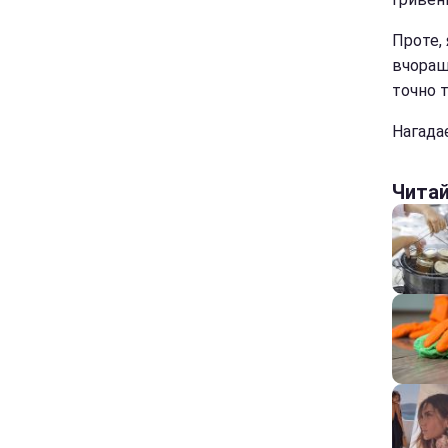
Проте, 
вчораш
точно т
Нагада
Чита