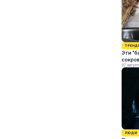
ТРЕНД
Эти "б
сокро
07 август
ЛЮДИ