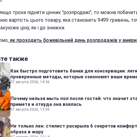
якщо трохи підняти цінник "розпродажі", то можна побачит
ню вартість цього товару, яка становить 9499 гривень, т
акуюже ціну, як і до знижки.
ємо,
як проходить божевільний день розпродажів у амери
йте также
Как быстро подготовить банки для консервации: лег
проверенные методы, которые сэкономят ваше врем
07 августа 2026, 14:36
Почему нельзя мыть пол после гостей: что значит эт
примета и откуда она взялась
07 августа 2026, 13:55
Не только лен: стилист раскрыла 6 секретов комфор
образа в жару