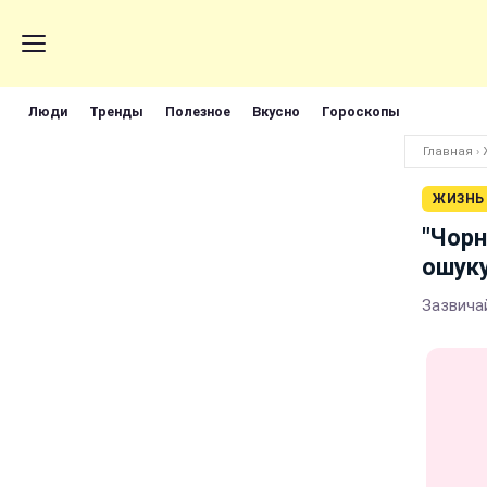
Люди
Тренды
Полезное
Вкусно
Гороскопы
Главная
›
ЖИЗНЬ
"Чорн
ошуку
Зазвича