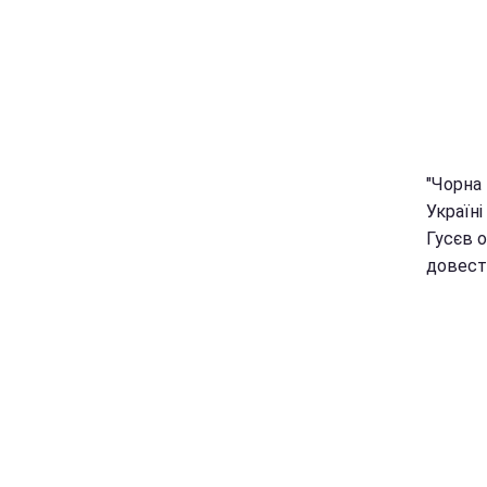
"Чорна 
Україн
Гусєв 
довест