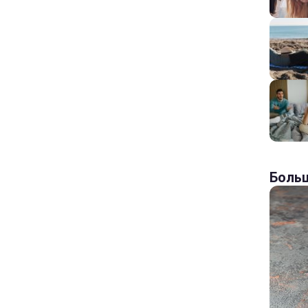
Больш