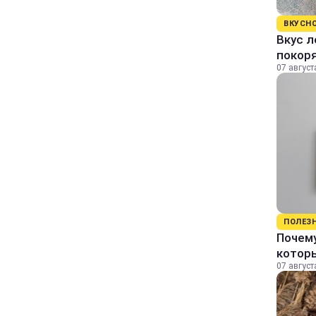
ВКУСН
Вкус л
покор
07 август
ПОЛЕЗ
Почему
котор
07 август