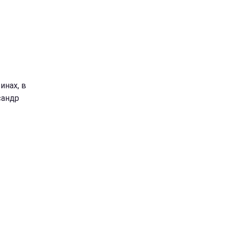
инах, в
сандр