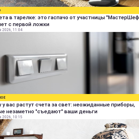
О
ета в тарелке: это гаспачо от участницы "МастерШеф
яет с первой ложки
а 2026, 11:04
НОЕ
 у вас растут счета за свет: неожиданные приборы,
ые незаметно "съедают" ваши деньги
а 2026, 10:15