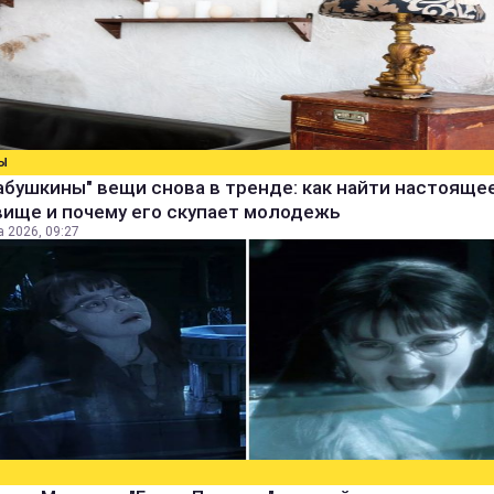
Ы
абушкины" вещи снова в тренде: как найти настояще
вище и почему его скупает молодежь
а 2026, 09:27