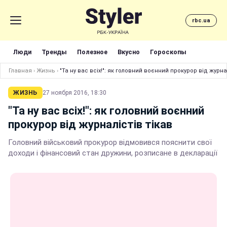
rbc.ua
Люди
Тренды
Полезное
Вкусно
Гороскопы
Главная
›
Жизнь
›
"Та ну вас всіх!": як головний воєнний прокурор від журнал
ЖИЗНЬ
27 ноября 2016, 18:30
"Та ну вас всіх!": як головний воєнний
прокурор від журналістів тікав
Головний військовий прокурор відмовився пояснити свої
доходи і фінансовий стан дружини, розписане в декларації