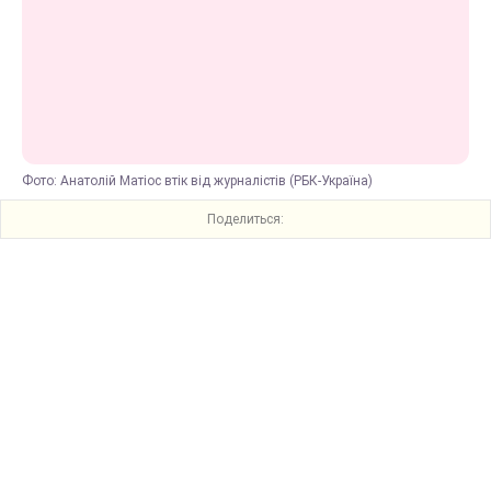
Фото: Анатолій Матіос втік від журналістів (РБК-Україна)
Поделиться: