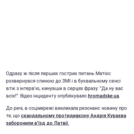
Одразу ж після перших гострих питань Матіос
розвернувся спиною до ЗМІ і в буквальному сенсі
втік з інтерв'ю, кинувши в серцях фразу: "Да ну вас
всіх!". Відео інциденту опублікувало
hromadske.ua
.
До речі, в соцмережі викликала резонанс новину про
те, що
скандальному протидиакону Андрія Кураєва
заборонили в'їзд до Латвії.