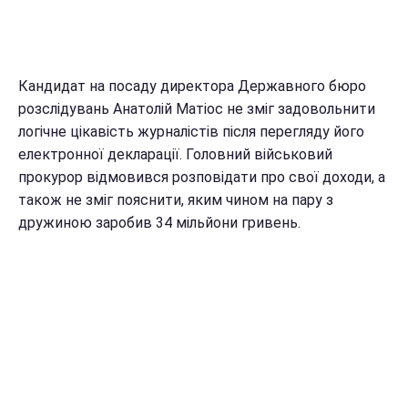
Кандидат на посаду директора Державного бюро
розслідувань Анатолій Матіос не зміг задовольнити
логічне цікавість журналістів після перегляду його
електронної декларації. Головний військовий
прокурор відмовився розповідати про свої доходи, а
також не зміг пояснити, яким чином на пару з
дружиною заробив 34 мільйони гривень.