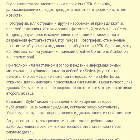
Styler является развлекательным проектом «РБК-Украина»,
рассказывающим о людях, трендах и всё, что интересно читать вне
новостей.
Фотографии, иллюстрации и другие изображения принадлежат их
правообладателям. Использование фотографий, отмеченных Getty
Images, допускается исключительно при наличии письменного
разрешения фотоагентства Getty Images. Фотографии, отмеченные
логотипом «Styler» или подписанные «Styler» или «РБК-Украина», могут
использоваться на условиях лицензии Creative Commons Attribution
4.0 International.
При полном или частичном воспроизведении информационных
материалов, опубликованных на вебсайте «Styler» (styler.rbc.ua),
обязательно размещение активной гиперссылки на styler.rbc.ua,
открытой для индексации поисковыми системами. Такая гиперссылка
должна быть размещена непосредственно в тексте материала не ниже
второго абзаца.
Редакция "Styler" может не разделять точку зрения авторов
публикаций. Оценочные суждения, согласно законодательству
Украины, не подлежат опровержению и доказыванию их правдивости.
За достоверность, содержание и соответствие требованиям
законодательства рекламных материалов ответственность несет
рекламодатель.