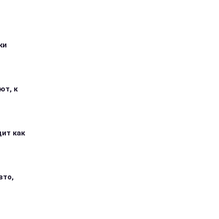
ки
ют, к
дит как
вто,