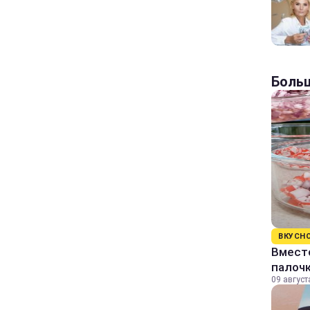
Больш
ВКУСН
Вместо
палоч
09 август