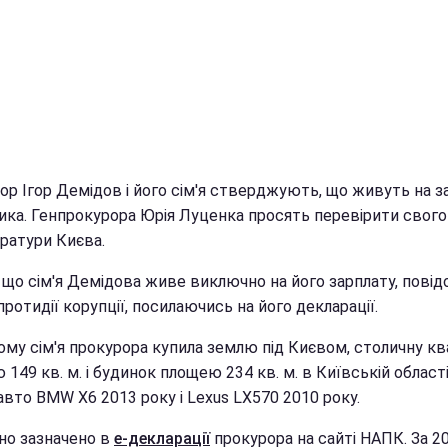
ор Ігор Демідов і його сім'я стверджують, що живуть на з
ика. Генпрокурора Юрія Луценка просять перевірити свого
уратури Києва.
 що сім'я Демідова живе виключно на його зарплату, повід
ротидії корупції, посилаючись на його декларації.
ому сім'я прокурора купила землю під Києвом, столичну к
149 кв. м. і будинок площею 234 кв. м. в Київській області
вто BMW X6 2013 року і Lexus LX570 2010 року.
но зазначено в
е-декларації
прокурора на сайті НАПК. За 20