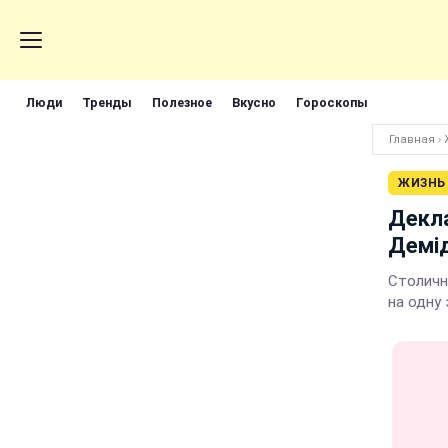
Люди
Тренды
Полезное
Вкусно
Гороскопы
Главная
›
ЖИЗНЬ
Декла
Демід
Столични
на одну