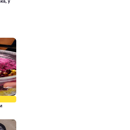
ка, у
и