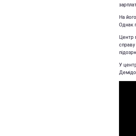
зарпла
На йог
Однак п
Центр п
справу 
підозрю
У цент
Демідо