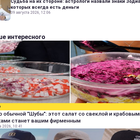
Судьба на их стороне: астрологи назвали знаки Зодиа
которых всегда есть деньги
09 августа 2026, 12:06
е интересного
О
 обычной "Шубы": этот салат со свеклой и крабовым
ками станет вашим фирменным
а 2026, 10:41