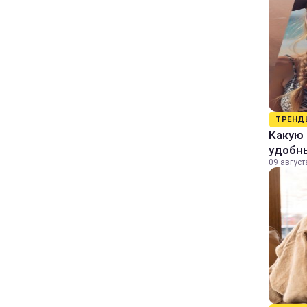
ТРЕНД
Какую 
удобн
09 август