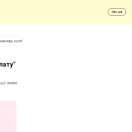
rbc.ua
артиру, особняк та елітні авто
лату"
, що живе