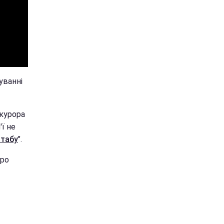
уванні
окурора
ї не
 табу
".
ро