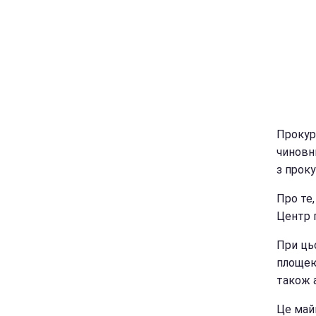
Прокур
чиновн
з прок
Про те,
Центр п
При ць
площею 
також а
Це май