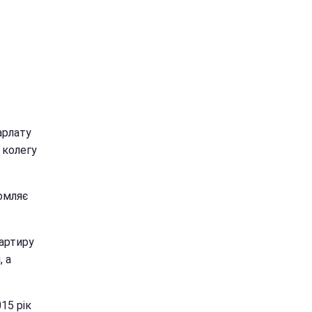
арлату
 колегу
омляє
вартиру
, а
15 рік