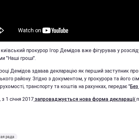
 київський прокурор Ігор Демідов вже фігурував у розслід
и "Наші гроші".
 році Демідов здавав декларацію як перший заступник пр
кого району. Згідно з документом, у прокурора та його сім'
рухомості, транспорту та коштів на рахунках, передає "
Без
, з 1 січня 2017
запроваджується нова форма декларації
п
.
ая рада