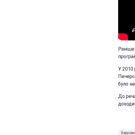
Раніше
програм
У 2010
Печерсь
було не
До речі
доходи
Верховн