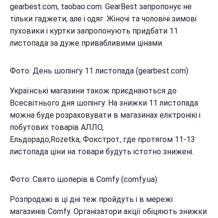
gearbest.com, taobao.com. GearBest запропонує не
тільки гаджети, але і одяг. Жіночі та чоловічі зимові
пуховики і куртки запропонують придбати 11
листопада за дуже привабливими цінами.
Фото: День шопінгу 11 листопада (gearbest.com)
Українські магазини також приєднаються до
Всесвітнього дня шопінгу. На знижки 11 листопада
можна буде розраховувати в магазинах елктронікі і
побутових товарів АЛЛО,
Ельдорадо,Rozetka, Фокстрот, где протягом 11-13
листопада ціни на товари будуть істотно знижені.
Фото: Свято шоперів в Comfy (comfy.ua)
Розпродажі в ці дні теж пройдуть і в мережі
магазинів Comfy. Організатори акції обіцяють знижки