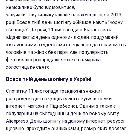
неможливо було відмовитися,
залучали таку велику кількість покупців, що в 2013
році Всесвітній день шопінгу обійшов навіть "чорну
п'ятницю".До речі, 11 листопада в Китаї також
відзначається день одиноких людей, придуманий
китайськими студентами спеціально для знайомств
чоловіків та жінок без пари. Але популярність
фестивалю розпродажів вже затьмарила
холостяцьке свято.
Всесвітній день шопінгу в Україні
Спочатку 11 листопада грандіозні знижки і
розпродажі для покупців влаштовували тільки
інтернет-магазини Піднебесної. Одним з таких є
популярний на сьогоднішній день по всьому світу
Aliexpress. День шопінгу на даному інтернет-ресурсі
щорічно проходить зі знижками, розмір яких досягає