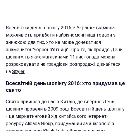
Всесвітній день шопінгу 2016 в Україні - відмінна
можливість придбати найрізноманітніші товари зі
знижкою для тих, хто не може дочекатися
знаменитої "чорної п'ятниці". Про те, як пройде День
шопінгу, і в яких магазинами 11 листопада можна
розраховувати на грандіозні розпродажі, дізнайтеся
на
Styler
.
Всесвітній день шопінгу 2016: хто придумав це
свято
Свято прийшло до нас з Китаю, де вперше День
шопінгу провели в 2009 році. Всесвітній день шопінгу
- це маркетинговий хід китайського інтернет-
ресурсу Alibaba Group, придуманий за аналогією з
американською Black Friday. Знижки від яких