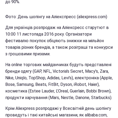
до 90%.
Фото: День шопінгу на Аліекспресс (aliexpress.com)
Для українців розпродаж на Аліексресс старутют в
10:00 11 листопада 2016 року. Організатори
фестивалю покупок обіцяють знижки на мільйон
товарів різних брендів, а також розіграші та конкурси
з грошовими призами.
На online торгових майданчиках будуть представлені
бренди одягу (GAP, NFL, Victoria's Secret, Macy's, Zara,
Nike, Uniqlo, TopShop, Adidas, Levi's), електроніка (Apple,
Bose, Samsung, Beats, FitBit, Dyson, iRobot, Haier),
косметика (Estee Lauder, L'Oreal, Guerlain, Bobbi Brown),
продукти харчування (Mars, Nestle, Danone, Starbucks).
Крім Aliexpress розпродажі у Всесвітній день шопінгу
проведуть і такі китайські магазини, як alibaba.com,