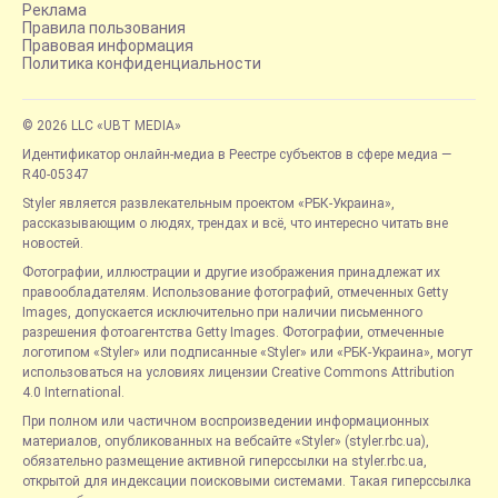
Реклама
Правила пользования
Правовая информация
Политика конфиденциальности
© 2026 LLC «UBT MEDIA»
Идентификатор онлайн-медиа в Реестре субъектов в сфере медиа —
R40-05347
Styler является развлекательным проектом «РБК-Украина»,
рассказывающим о людях, трендах и всё, что интересно читать вне
новостей.
Фотографии, иллюстрации и другие изображения принадлежат их
правообладателям. Использование фотографий, отмеченных Getty
Images, допускается исключительно при наличии письменного
разрешения фотоагентства Getty Images. Фотографии, отмеченные
логотипом «Styler» или подписанные «Styler» или «РБК-Украина», могут
использоваться на условиях лицензии Creative Commons Attribution
4.0 International.
При полном или частичном воспроизведении информационных
материалов, опубликованных на вебсайте «Styler» (styler.rbc.ua),
обязательно размещение активной гиперссылки на styler.rbc.ua,
открытой для индексации поисковыми системами. Такая гиперссылка