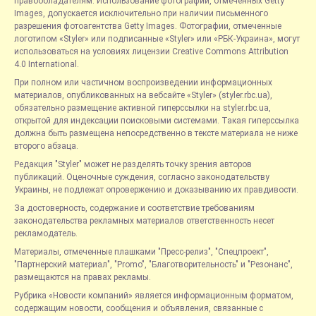
правообладателям. Использование фотографий, отмеченных Getty
Images, допускается исключительно при наличии письменного
разрешения фотоагентства Getty Images. Фотографии, отмеченные
логотипом «Styler» или подписанные «Styler» или «РБК-Украина», могут
использоваться на условиях лицензии Creative Commons Attribution
4.0 International.
При полном или частичном воспроизведении информационных
материалов, опубликованных на вебсайте «Styler» (styler.rbc.ua),
обязательно размещение активной гиперссылки на styler.rbc.ua,
открытой для индексации поисковыми системами. Такая гиперссылка
должна быть размещена непосредственно в тексте материала не ниже
второго абзаца.
Редакция "Styler" может не разделять точку зрения авторов
публикаций. Оценочные суждения, согласно законодательству
Украины, не подлежат опровержению и доказыванию их правдивости.
За достоверность, содержание и соответствие требованиям
законодательства рекламных материалов ответственность несет
рекламодатель.
Материалы, отмеченные плашками "Пресс-релиз", "Спецпроект",
"Партнерский материал", "Promo", "Благотворительность" и "Резонанс",
размещаются на правах рекламы.
Рубрика «Новости компаний» является информационным форматом,
содержащим новости, сообщения и объявления, связанные с