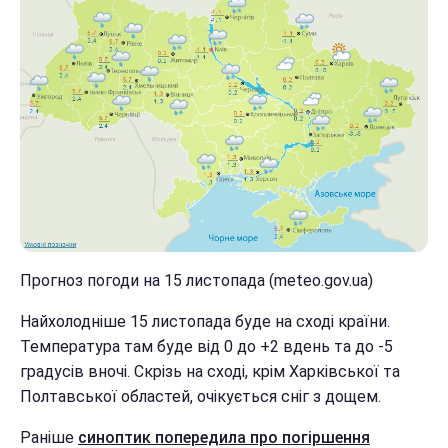
Прогноз погоди на 15 листопада (meteo.gov.ua)
Найхолодніше 15 листопада буде на сході країни.
Температура там буде від 0 до +2 вдень та до -5
градусів вночі. Скрізь на сході, крім Харківської та
Полтавської областей, очікується сніг з дощем.
Раніше
синоптик попередила про погіршення