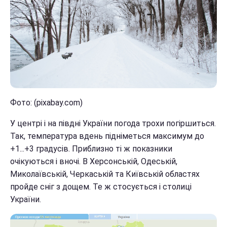
Фото: (pixabay.com)
У центрі і на півдні України погода трохи погіршиться.
Так, температура вдень підніметься максимум до
+1...+3 градусів. Приблизно ті ж показники
очікуються і вночі. В Херсонській, Одеській,
Миколаївській, Черкаській та Київській областях
пройде сніг з дощем. Те ж стосується і столиці
України.