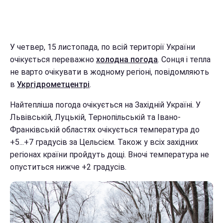
У четвер, 15 листопада, по всій території України
очікується переважно
холодна погода
. Сонця і тепла
не варто очікувати в жодному регіоні, повідомляють
в
Укргідрометцентрі
.
Найтепліша погода очікується на Західній Україні. У
Львівській, Луцькій, Тернопільській та Івано-
Франківській областях очікується температура до
+5...+7 градусів за Цельсієм. Також у всіх західних
регіонах країни пройдуть дощі. Вночі температура не
опуститься нижче +2 градусів.