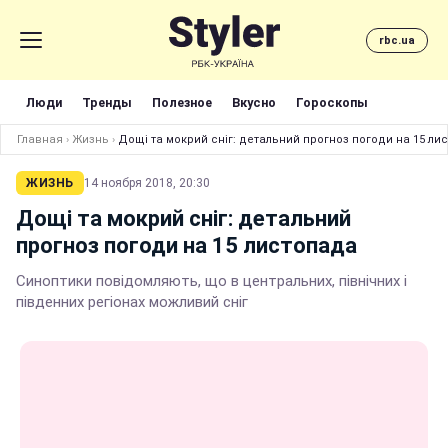
rbc.ua
Люди
Тренды
Полезное
Вкусно
Гороскопы
Главная
›
Жизнь
›
Дощі та мокрий сніг: детальний прогноз погоди на 15 ли
ЖИЗНЬ
14 ноября 2018, 20:30
Дощі та мокрий сніг: детальний
прогноз погоди на 15 листопада
Синоптики повідомляють, що в центральних, північних і
південних регіонах можливий сніг