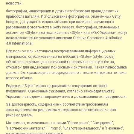
новостей.
Фотографии, иллюстрации и другие изображения принадлежат их
правообладателям. Использование фотографий, отмеченных Getty
Images, допускается исключительно при наличии письменного
разрешения фотоагентства Getty Images. Фотографии, отмеченные
логотипом «Styler» или подписанные «Styler» или «РБК-Украина», могут
использоваться на условиях лицензии Creative Commons Attribution
4.0 International.
При полном или частичном воспроизведении информационных
материалов, опубликованных на вебсайте «Styler» (styler.rbc.ua),
обязательно размещение активной гиперссылки на styler.rbc.ua,
открытой для индексации поисковыми системами. Такая гиперссылка
должна быть размещена непосредственно в тексте материала не ниже
второго абзаца.
Редакция "Styler" может не разделять точку зрения авторов
публикаций. Оценочные суждения, согласно законодательству
Украины, не подлежат опровержению и доказыванию их правдивости.
За достоверность, содержание и соответствие требованиям
законодательства рекламных материалов ответственность несет
рекламодатель.
Материалы, отмеченные плашками "Пресс-релиз", "Спецпроект",
"Партнерский материал", "Promo", "Благотворительность" и "Резонанс",
размещаются на правах рекламы.