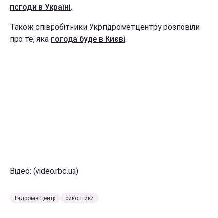
погоди в Україні
.
Також співробітники Укргідрометцентру розповіли
про те, яка
погода буде в Києві
.
Відео: (video.rbc.ua)
Гидрометцентр
синоптики