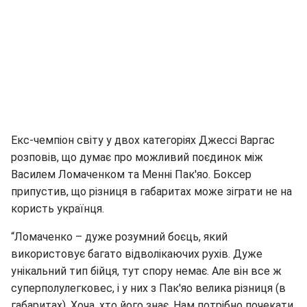
Екс-чемпіон світу у двох категоріях Джессі Варгас
розповів, що думає про можливий поєдинок між
Василем Ломаченком та Менні Пак'яо. Боксер
припустив, що різниця в габаритах може зіграти не на
користь українця.
“Ломаченко – дуже розумний боєць, який
використовує багато відволікаючих рухів. Дуже
унікальний тип бійця, тут спору немає. Але він все ж
суперполулегковес, і у них з Пак'яо велика різниця (в
габаритах). Хоча, хто його знає. Нам потрібно почекати.