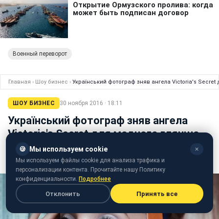
Военный переворот
Главная
›
Шоу бизнес
›
Український фотограф зняв ангела Victoria's Secret
ШОУ БИЗНЕС
30 ноября 2016 · 18:11
Український фотограф зняв ангела
Victoria's Secret для модного глянцю
🍪
Мы используем cookie
✕
Киянка Юлія Горбаченко знімає для таких видань як
Мы используем файлы cookie для анализа трафика и
Elle і Harper's Bazaar
персонализации контента. Прочитайте нашу Политику
конфиденциальности.
Подробнее
Отклонить
Принять все