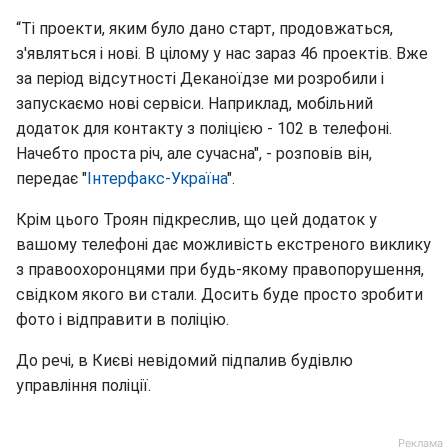
“Ті проекти, яким було дано старт, продовжаться,
з'являться і нові. В цілому у нас зараз 46 проектів. Вже
за період відсутності Деканоїдзе ми розробили і
запускаємо нові сервіси. Наприклад, мобільний
додаток для контакту з поліцією - 102 в телефоні.
Начебто проста річ, але сучасна", - розповів він,
передає "
Інтерфакс-Україна
".
Крім цього Троян підкреслив, що цей додаток у
вашому телефоні дає можливість екстреного виклику
з правоохоронцями при будь-якому правопорушення,
свідком якого ви стали. Досить буде просто зробити
фото і відправити в поліцію.
До речі, в Києві невідомий підпалив будівлю
управління поліції.