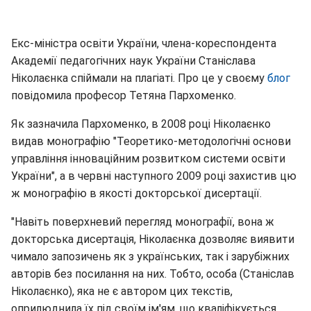
Екс-міністра освіти України, члена-кореспондента
Академії педагогічних наук України Станіслава
Ніколаєнка спіймали на плагіаті. Про це у своєму
блог
повідомила професор Тетяна Пархоменко.
Як зазначила Пархоменко, в 2008 році Ніколаєнко
видав монографію "Теоретико-методологічні основи
управління інноваційним розвитком системи освіти
України", а в червні наступного 2009 році захистив цю
ж монографію в якості докторської дисертації.
"Навіть поверхневий перегляд монографії, вона ж
докторська дисертація, Ніколаєнка дозволяє виявити
чимало запозичень як з українських, так і зарубіжних
авторів без посилання на них. Тобто, особа (Станіслав
Ніколаєнко), яка не є автором цих текстів,
оприлюднила їх під своїм ім'ям, що кваліфікується