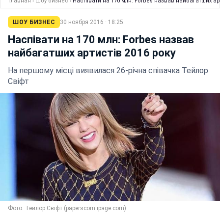
Главная
›
Шоу бизнес
›
Наспівати на 170 млн: Forbes назвав найбагатших ар
ШОУ БИЗНЕС
30 ноября 2016 · 18:25
Наспівати на 170 млн: Forbes назвав
найбагатших артистів 2016 року
На першому місці виявилася 26-річна співачка Тейлор
Свіфт
Фото: Тейлор Свіфт (paperscom.ipage.com)