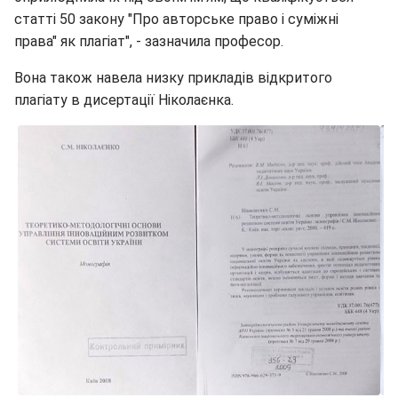
статті 50 закону "Про авторське право і суміжні
права" як плагіат", - зазначила професор.
Вона також навела низку прикладів відкритого
плагіату в дисертації Ніколаєнка.