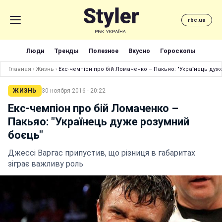
rbc.ua
Люди
Тренды
Полезное
Вкусно
Гороскопы
Главная
›
Жизнь
›
Екс-чемпіон про бій Ломаченко – Пакьяо: "Українець дуж
ЖИЗНЬ
30 ноября 2016 · 20:22
Екс-чемпіон про бій Ломаченко –
Пакьяо: "Українець дуже розумний
боєць"
Джессі Варгас припустив, що різниця в габаритах
зіграє важливу роль