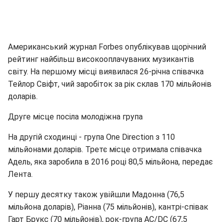
Американський журнал Forbes опублікував щорічний
рейтинг найбільш високооплачуваних музикантів
світу. На першому місці виявилася 26-річна співачка
Тейлор Свіфт, чий заробіток за рік склав 170 мільйонів
доларів.
Друге місце посіла молодіжна група
На другій сходинці - група One Direction з 110
мільйонами доларів. Третє місце отримала співачка
Адель, яка заробила в 2016 році 80,5 мільйона, передає
Лента.
У першу десятку також увійшли Мадонна (76,5
мільйона доларів), Ріанна (75 мільйонів), кантрі-співак
Гарт Брукс (70 мільйонів), рок-група AC/DC (67,5