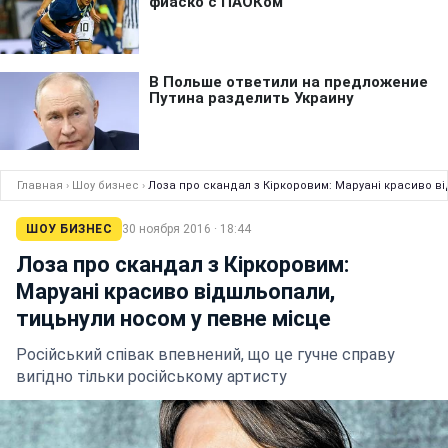
Главная
›
Шоу бизнес
›
Лоза про скандал з Кіркоровим: Маруані красиво ві
ШОУ БИЗНЕС
30 ноября 2016 · 18:44
Лоза про скандал з Кіркоровим:
Маруані красиво відшльопали,
тицьнули носом у певне місце
Російський співак впевнений, що це гучне справу
вигідно тільки російському артисту