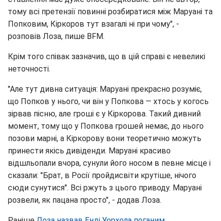
тому всі претензії повинні розбиратися між Маруані та
Попковим, Кіркоров тут взагалі ні при чому", -
розповів Лоза, пише BFM.
Крім того співак зазначив, що в цій справі є невеликі
неточності.
"Але тут дивна ситуація: Маруані прекрасно розуміє,
що Попков у нього, чи він у Попкова — хтось у когось
зірвав пісню, але гроші є у Кіркорова. Такий дивний
момент, тому що у Попкова грошей немає, до нього
позови марні, а Кіркорову вони теоретично можуть
принести якісь дивіденди. Маруані красиво
відшльопали вчора, сунули його носом в певне місце і
сказали: "Брат, в Росії пройдисвіти крутіше, нічого
сюди сунутися". Всі ржуть з цього приводу. Маруані
розвели, як пацана просто", - додав Лоза.
Раніше
Лоза назвав Енді Уорхола поганим