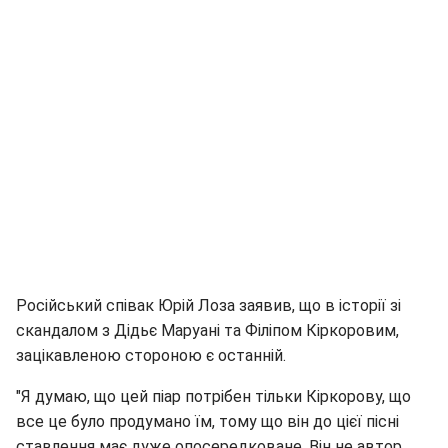
Російський співак Юрій Лоза заявив, що в історії зі
скандалом з Дідьє Маруані та Філіпом Кіркоровим,
зацікавленою стороною є останній.
"Я думаю, що цей піар потрібен тільки Кіркорову, що
все це було продумано їм, тому що він до цієї пісні
ставлення має дуже опосередковане. Він не автор,