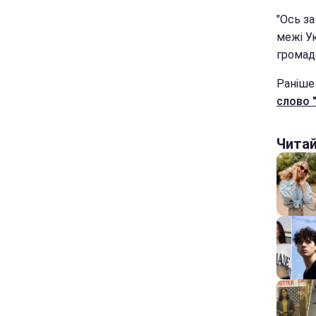
"Ось за
межі Ук
громад
Раніш
слово 
Чита