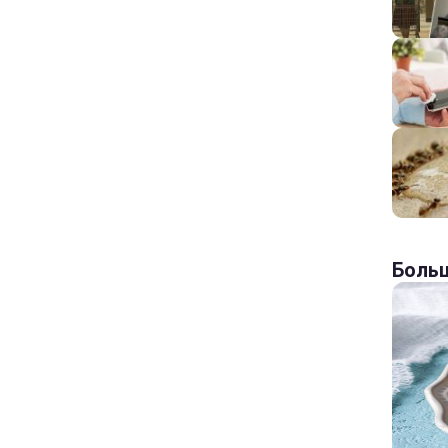
Больш