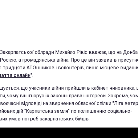
Закарпатської облради Михайло Рівіс вважає, що на Донбас
 Росією, а громадянська війна. Про це він заявив в присутн
о тридцяти АТОшников і волонтерів, пише місцеве виданн
паття онлайн
".
шується, що учасники війни прийшли в кабінет чиновника,
ти, чому він ігнорує їх законні права і інтереси. Зокрема, чо
воєчасні відповіді на звернення обласної спілки "Ліга вете
ойових дій "Карпатська земля" по поліпшенню соціально-
вих умов потреб закарпатських бійців.