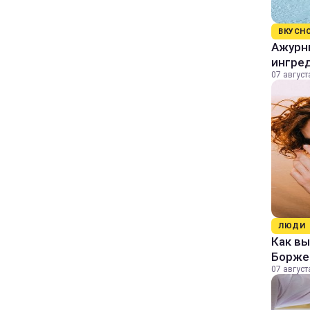
ВКУСН
Ажурны
ингре
07 август
ЛЮДИ
Как в
Борже
07 август