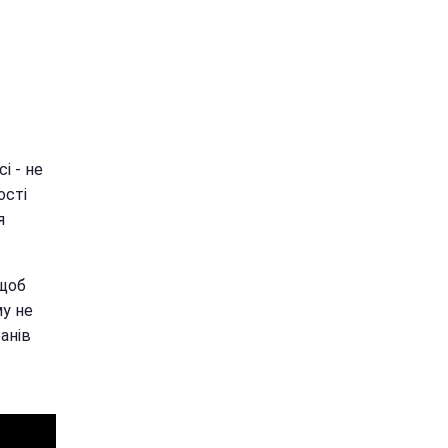
і - не
ості
я
 щоб
му не
ранів