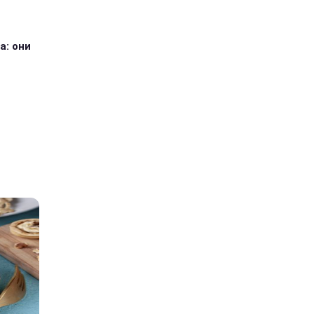
а: они