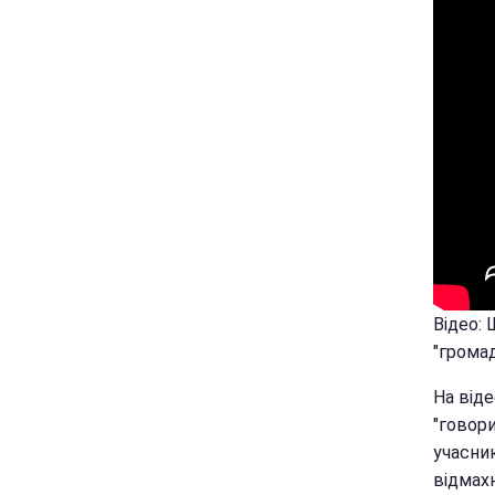
Відео: 
"грома
На віде
"говори
учасник
відмах