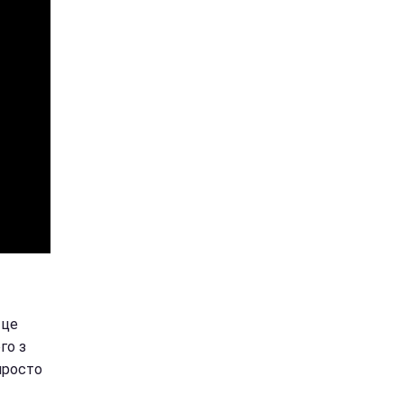
 це
го з
 просто