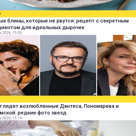
О
е блины, которые не рвутся: рецепт с секретным
диентом для идеальных дырочек
а 2026, 15:55
ыглядят возлюбленные Дантеса, Пономарева и
мской: редкие фото звезд
а 2026, 15:19