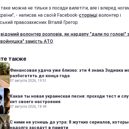
 таке можна не тільки з посади вилетіти, але і вперед нога
раїни", - написав на своїй Facebook-
сторінці
волонтер і
ський правозахисник Віталій Грегор.
е
відомий волонтер розповів, як нардепу "дали по голові" 
"войнушка" замість АТО
.
йте также
Финансовая удача уже близко: эти 4 знака Зодиака м
разбогатеть до конца года
07 августа 2026, 19:51
Какая ты новая украинская песня: проходи тест и сл
хит своего настроения
07 августа 2026, 18:49
С ними не уснешь до утра: 8 жутких сериалов, которы
надолго засядут в памяти