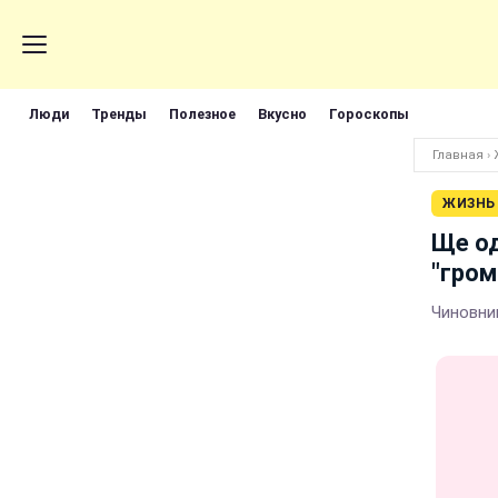
Люди
Тренды
Полезное
Вкусно
Гороскопы
Главная
›
ЖИЗНЬ
Ще од
"гро
Чиновни