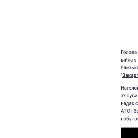
Голова 
війна з
близьк
"
Закар
Наголо
з'ясува
надає с
АТО і б
побуто