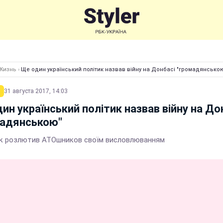
Жизнь
›
Ще один український політик назвав війну на Донбасі "громадянсько
31 августа 2017, 14:03
ин український політик назвав війну на До
мадянською"
к розлютив АТОшников своїм висловлюванням