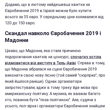
Додамо, що в лютому найдешевші квитки на
Євробачення 2019 в Ізраїлі можна було купити
всього за 35 євро. У середньому ціни коливалися від
120 до 150 євро.
Скандал навколо Євробачення 2019 і
Мадонни
Цікаво, що Мадонна, яка стала причиною
подорожчання квитків на цонкурс,
спочатку хотіла
відмовитися від виступу в Тель-Авіві
. Справа в тому,
що Мадонна зібралася на сцені Євробачення 2019
виконати свою нову пісню (той самий "сюрприз", про
який йшлося раніше). Однак організатори
запротестували, адже в тому треку йде мова про
американську політику. А музика, як вважає багато
хто, повинна бути "поза політикою". Але, судячи з
усього, поп-зірка і організатори Євробачення знайшли