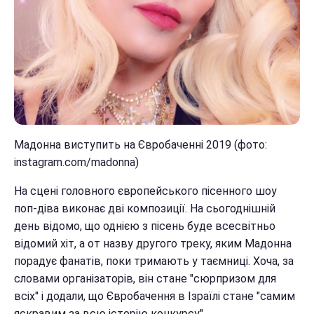
Мадонна виступить на Євробаченні 2019 (фото:
instagram.com/madonna)
На сцені головного європейського пісенного шоу
поп-діва виконає дві композиції. На сьогоднішній
день відомо, що однією з пісень буде всесвітньо
відомий хіт, а от назву другого треку, яким Мадонна
порадує фанатів, поки тримають у таємниці. Хоча, за
словами організаторів, він стане "сюрпризом для
всіх" і додали, що Євробачення в Ізраїлі стане "самим
яскравим за всю історію конкурсу".