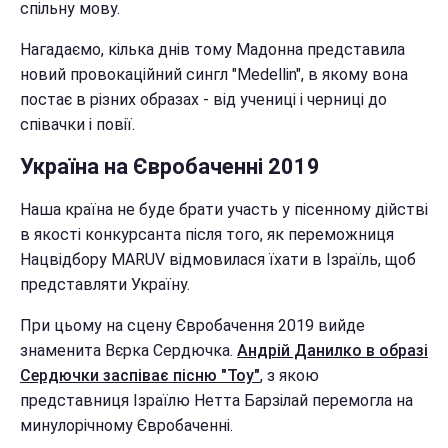
спільну мову.
Нагадаємо, кілька днів тому Мадонна представила
новий провокаційний сингл "Medellin", в якому вона
постає в різних образах - від учениці і черниці до
співачки і повії.
Україна на Євробаченні 2019
Наша країна не буде брати участь у пісенному дійстві
в якості конкурсанта після того, як переможниця
Нацвідбору MARUV відмовилася їхати в Ізраїль, щоб
представляти Україну.
При цьому на сцену Євробачення 2019 вийде
знаменита Вєрка Сердючка.
Андрій Данилко в образі
Сердючки заспіває пісню "Toy"
, з якою
представниця Ізраїлю Нетта Барзілай перемогла на
минулорічному Євробаченні.