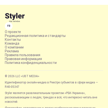
FB
О проекте
Редакционная политика и стандарты
Контакты
Команда
О компании
Реклама
Правила пользования
Правовая информация
Политика конфиденциальности
© 2026 LLC «UBT MEDIA»
Идентификатор онлайн-медиа в Реестре субъектов в сфере медиа —
R40-05347
Styler является развлекательным проектом «РБК-Украина»,
рассказывающим о людях, трендах и всё, что интересно читать вне
новостей.
Фотографии, иллюстрации и другие изображения принадлежат их