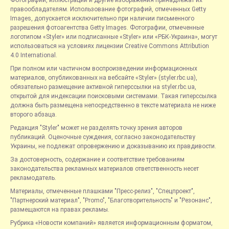
правообладателям. Использование фотографий, отмеченных Getty
Images, допускается исключительно при наличии письменного
разрешения фотоагентства Getty Images. Фотографии, отмеченные
логотипом «Styler» или подписанные «Styler» или «РБК-Украина», могут
использоваться на условиях лицензии Creative Commons Attribution
4.0 International.
При полном или частичном воспроизведении информационных
материалов, опубликованных на вебсайте «Styler» (styler.rbc.ua),
обязательно размещение активной гиперссылки на styler.rbc.ua,
открытой для индексации поисковыми системами. Такая гиперссылка
должна быть размещена непосредственно в тексте материала не ниже
второго абзаца.
Редакция "Styler" может не разделять точку зрения авторов
публикаций. Оценочные суждения, согласно законодательству
Украины, не подлежат опровержению и доказыванию их правдивости.
За достоверность, содержание и соответствие требованиям
законодательства рекламных материалов ответственность несет
рекламодатель.
Материалы, отмеченные плашками "Пресс-релиз", "Спецпроект",
"Партнерский материал", "Promo", "Благотворительность" и "Резонанс",
размещаются на правах рекламы.
Рубрика «Новости компаний» является информационным форматом,