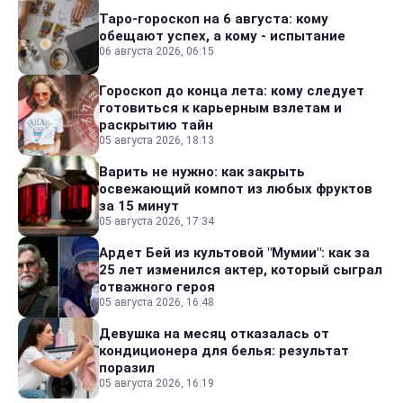
Таро-гороскоп на 6 августа: кому
обещают успех, а кому - испытание
06 августа 2026, 06:15
Гороскоп до конца лета: кому следует
готовиться к карьерным взлетам и
раскрытию тайн
05 августа 2026, 18:13
Варить не нужно: как закрыть
освежающий компот из любых фруктов
за 15 минут
05 августа 2026, 17:34
Ардет Бей из культовой "Мумии": как за
25 лет изменился актер, который сыграл
отважного героя
05 августа 2026, 16:48
Девушка на месяц отказалась от
кондиционера для белья: результат
поразил
05 августа 2026, 16:19