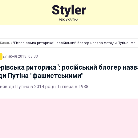
Жизнь
›
"Гітлерівська риторика": російський блогер назвав методи Путіна "фа
27 июня 2018, 08:33
ерівська риторика": російський блогер назв
и Путіна "фашистськими"
вняв дії Путіна в 2014 році і Гітлера в 1938