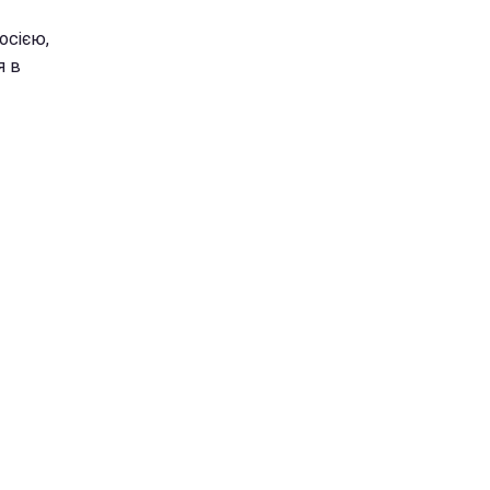
осією,
я в