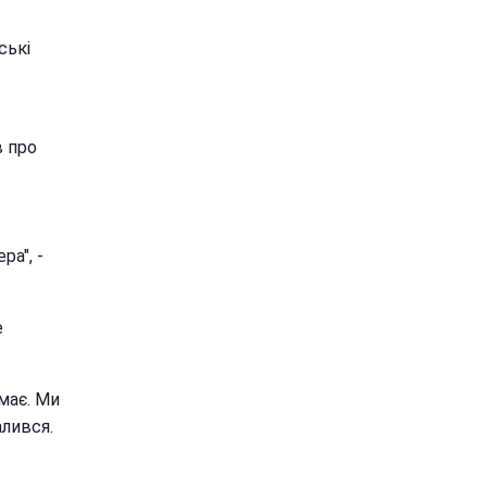
ські
в про
ра", -
е
емає. Ми
алився.