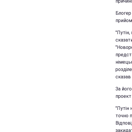
причинн
Блогер
прийоми
"Путін
сказати
"Новоро
предста
німець
розділе
сказав 
За його
проект
"Путін 
точно п
Відпові
закидат