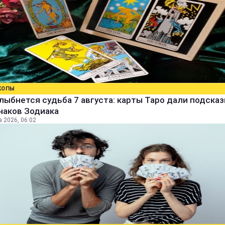
КОПЫ
лыбнется судьба 7 августа: карты Таро дали подсказ
наков Зодиака
а 2026, 06:02