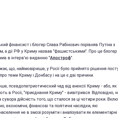
кий фінансист і блогер Слава Рабінович порівняв Путіна з
м, а дії РФ у Криму назвав "фашистськими". Про це блогер
мив в інтерв'ю виданню "
Апостроф
".
жає, що, найімовірніше, у Росії було прийнято рішення пос
про теми Криму і Донбасу і на це є дві причини.
ше, псевдопатриотический чад від анексії Криму - або, як 
ть в Росії, "приєднання Криму" - вивітрився. Відповідно, 
 сувора дійсність того, що сталося за ці чотири роки. Вкл
о, економічні, фінансові та політичні наслідки, які
аселення не в змозі розуміти і аналізувати як елементарні