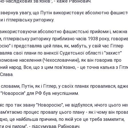
о-наслідкових зв'язків", - каже Рабінович.
 звернув увагу, що Путін використовує абсолютно фашист
 і гітлерівську риторику.
, використовуючи абсолютно фашистські прийоми і, можна
, гітлерівську риторику приблизно часів 1938 року, говори
сію" і представляв цей план, як, мабуть, у свій час Гітлер
вляв свої плани по анексії Судетської області і "захист"
комовне населення (Чехословаччині), як він говорив про
ний народ. Все, що з цим пов'язано, - це точна калька з Гітле
Слава.
 словами, Путін, як і Гітлер, у своїх планах провалився, адж
 "Новоросія" для РФ був неуспішним.
ніс про так звану "Новоросію", не відбулося, нічого цього н
ам'ятаємо процес провалу цього плану - як і чому він пров
дно, це найбільша причина, по якій усе це треба замилити,
и очі пилом", - підсумував Рабінович.