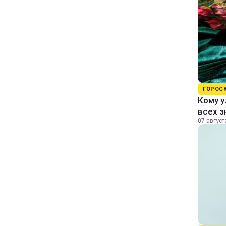
ГОРОС
Кому у
всех з
07 август