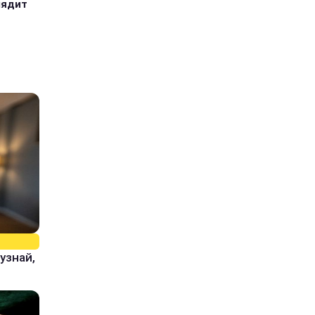
лядит
узнай,