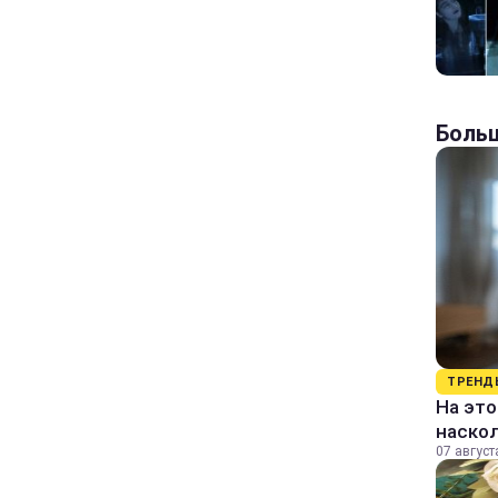
Больш
ТРЕНД
На это
наско
07 август