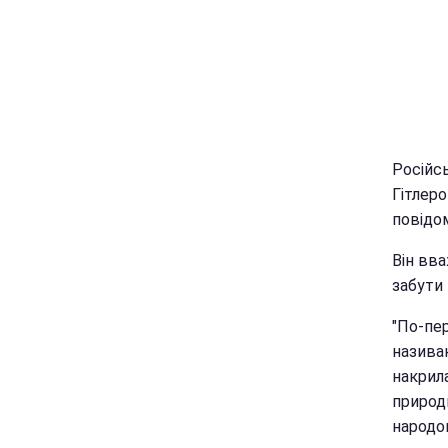
Російсь
Гітлеро
повідо
Він вва
забути 
"По-пер
називаю
накрила
природн
народон