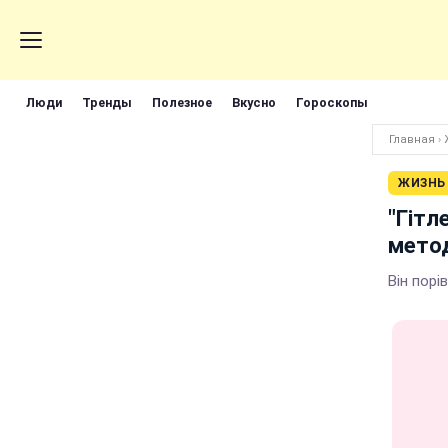
Люди
Тренды
Полезное
Вкусно
Гороскопы
Главная
›
ЖИЗНЬ
"Гітл
метод
Він порі