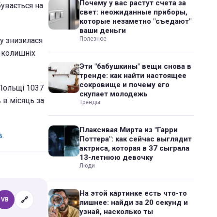
Почему у вас растут счета за
бувається на
свет: неожиданные приборы,
которые незаметно "съедают"
ваши деньги
Полезное
у знизилася
и колишніх
Эти "бабушкины" вещи снова в
тренде: как найти настоящее
сокровище и почему его
 Польщі 1037
скупает молодежь
 в місяць за
Тренды
Плаксивая Мирта из "Гарри
в
.
Поттера": как сейчас выглядит
актриса, которая в 37 сыграла
13-летнюю девочку
Люди
На этой картинке есть что-то
🔗
VB
лишнее: найди за 20 секунд и
узнай, насколько ты