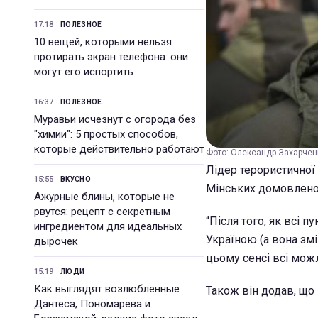
17:18
ПОЛЕЗНОЕ
10 вещей, которыми нельзя
протирать экран телефона: они
могут его испортить
16:37
ПОЛЕЗНОЕ
Муравьи исчезнут с огорода без
"химии": 5 простых способов,
которые действительно работают
Фото: Олександр Захарченк
Лідер терористичної
15:55
ВКУСНО
Мінських домовленос
Ажурные блины, которые не
рвутся: рецепт с секретным
“Після того, як всі 
ингредиентом для идеальных
Україною (а вона змі
дырочек
цьому сенсі всі можл
15:19
ЛЮДИ
Как выглядят возлюбленные
Також він додав, що
Дантеса, Пономарева и