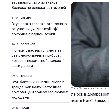
взрываются: кто из знаков
Зодиака не сдерживает эмоций
11:04
ВКУСНО
Вкус лета в тарелке: это гаспачо
от участницы "МастерШеф"
покоряет с первой ложки
10:15
ПОЛЕЗНОЕ
Почему у вас растут счета за
свет: неожиданные приборы,
которые незаметно "съедают"
ваши деньги
09:27
ТРЕНДЫ
Эти "бабушкины" вещи снова в
тренде: как найти настоящее
Фото: Зарплата в Росії ("К
сокровище и почему его скупает
У Росії в доларовому
молодежь
навіть Китаї. Знижен
08:49
ЛЮДИ