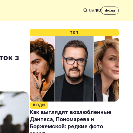
UA
/
RU
rbc.ua
ТОП
ток з
ЛЮДИ
Как выглядят возлюбленные
Дантеса, Пономарева и
Боржемской: редкие фото