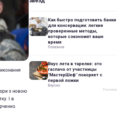
звезд
Как быстро подготовить банки
для консервации: легкие
проверенные методы,
которые сэкономят ваше
время
Полезное
Вкус лета в тарелке: это
гаспачо от участницы
виконання
"МастерШеф" покоряет с
первой ложки
Вкусно
овори з новою
ку. І в
арченко.