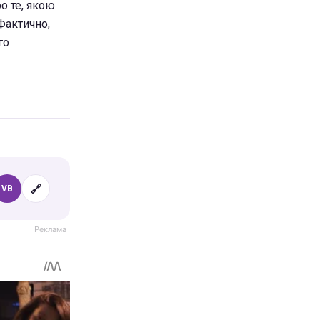
ро те, якою
Фактично,
го
🔗
VB