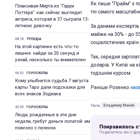
Як пише "Прайм" з по
Плаксивая Мирта из "Гарри
тлі самого масштабно
Поттера": как сейчас выглядит
актриса, которая в 37 сыграла 13-
летнюю девочку
За даними експертів
майже на 30% - до 5
08:18
ТРЕНДЫ
соціалістичних країн
На этой картинке есть что-то
лишнее: найди за 20 секунд и
Так, середня зарплат
узнай, насколько ты внимателен
доларів. У Китаї на 
тодішнім курсом.
06:02
ГОРОСКОПЫ
Кому улыбнется судьба 7 августа:
карты Таро дали подсказки для
Раніше Розенко
наз
всех знаков Зодиака
Теги:
Владимир Макей
20:59
ГОРОСКОПЫ
Люди, рожденные в эти дни
недели, гребут деньги лопатой: им
Понравилась с
повезло с пеленок
Поделитесь ею с др