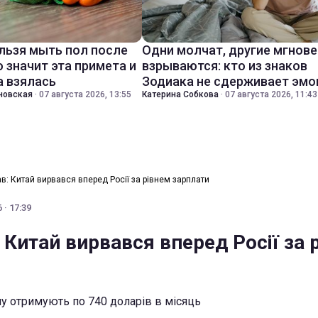
льзя мыть пол после
Одни молчат, другие мгнов
о значит эта примета и
взрываются: кто из знаков
а взялась
Зодиака не сдерживает эмо
новская
·
07 августа 2026, 13:55
Катерина Собкова
·
07 августа 2026, 11:43
ав: Китай вирвався вперед Росії за рівнем зарплати
 · 17:39
 Китай вирвався вперед Росії за 
у отримують по 740 доларів в місяць