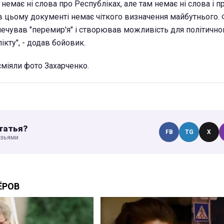
 немає ні слова про Республіках, але там немає ні слова і п
 в цьому документі немає чіткого визначення майбутнього. 
ечував "перемир'я" і створював можливість для політично
кту", - додав бойовик.
міяли фото Захарченко.
татья?
FB
TG
X
узьями