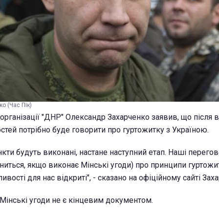
о (Час Пік)
 організації "ДНР" Олександр Захарченко заявив, що після 
тей потрібно буде говорити про гуртожитку з Україною.
пункти будуть виконані, настане наступний етап. Наші перег
ниться, якщо виконає Мінські угоди) про принципи гуртожит
ивості для нас відкриті", - сказано на офіційному сайті Зах
 Мінські угоди не є кінцевим документом.