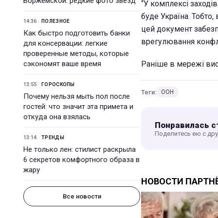
Боржемской: редкие фото звезд
“У комплексі заходів
буде Україна. Тобто,
14:36
ПОЛЕЗНОЕ
цей документ забезп
Как быстро подготовить банки
врегулювання конфлі
для консервации: легкие
проверенные методы, которые
сэкономят ваше время
Раніше в мережі вис
13:55
ГОРОСКОПЫ
Теги:
ООН
Почему нельзя мыть пол после
гостей: что значит эта примета и
откуда она взялась
Понравилась с
Поделитесь ею с др
13:14
ТРЕНДЫ
Не только лен: стилист раскрыла
6 секретов комфортного образа в
жару
Все новости