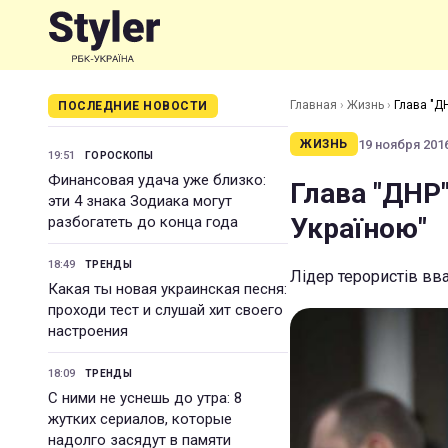
Главная
›
Жизнь
›
Глава "Д
ПОСЛЕДНИЕ НОВОСТИ
19 ноября 2016
ЖИЗНЬ
19:51
ГОРОСКОПЫ
Финансовая удача уже близко:
Глава "ДНР"
эти 4 знака Зодиака могут
Україною"
разбогатеть до конца года
18:49
ТРЕНДЫ
Лідер терористів вв
Какая ты новая украинская песня:
проходи тест и слушай хит своего
настроения
18:09
ТРЕНДЫ
С ними не уснешь до утра: 8
жутких сериалов, которые
надолго засядут в памяти