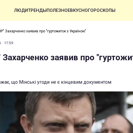
ЛЮДИ
ТРЕНДЫ
ПОЛЕЗНОЕ
ВКУСНО
ГОРОСКОПЫ
НР" Захарченко заявив про "гуртожиток з Україною"
 · 17:59
 Захарченко заявив про "гуртожи
ажає, що Мінські угоди не є кінцевим документом