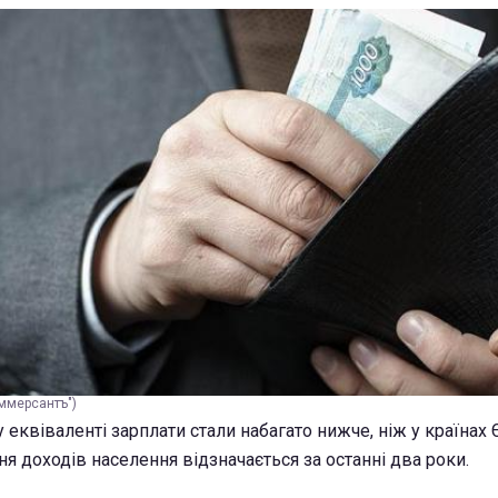
оммерсантъ")
 еквіваленті зарплати стали набагато нижче, ніж у країнах 
ня доходів населення відзначається за останні два роки.