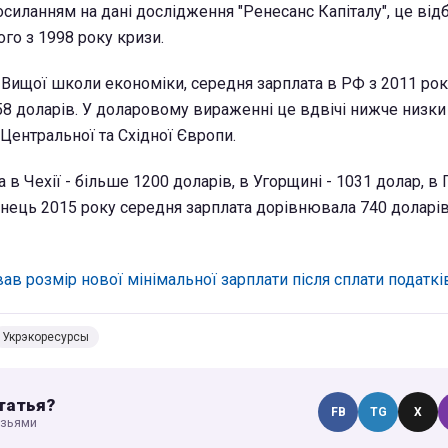
силанням на дані дослідження "Ренесанс Капіталу", це від
го з 1998 року кризи.
 Вищої школи економіки, середня зарплата в РФ з 2011 рок
58 доларів. У доларовому вираженні це вдвічі нижче низк
 Центральної та Східної Європи.
а в Чехії - більше 1200 доларів, в Угорщині - 1031 долар, в
кінець 2015 року середня зарплата дорівнювала 740 доларів
вав розмір нової мінімальної зарплати після сплати податкі
Укрэкоресурсы
татья?
FB
TG
X
узьями