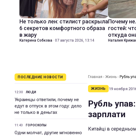
Не только лен: стилист раскрыла
Почему не
6 секретов комфортного образа
гостей: чт
в жару
откуда он
Катерина Собкова
·
07 августа 2026, 13:14
Наталия Крижа
Главная
›
Жизнь
›
Рубль уп
ПОСЛЕДНИЕ НОВОСТИ
19 ноября 2016
ЖИЗНЬ
12:30
ЛЮДИ
Украинцы ответили, почему не
Рубль упав:
едут в отпуск в этом году: дело
зарплати
не только в деньгах
11:43
ГОРОСКОПЫ
Китайці в середньом
Одни молчат, другие мгновенно