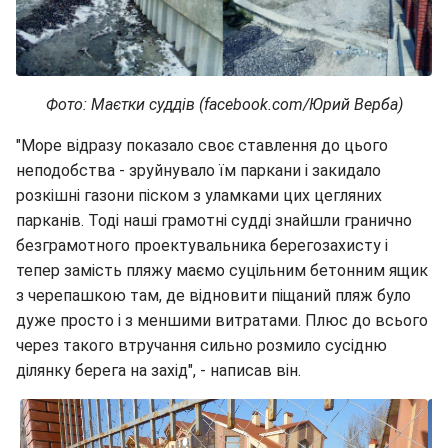
Фото: Маєтки суддів (facebook.com/Юрий Верба)
"Море відразу показало своє ставлення до цього
неподобства - зруйнувало їм паркани і закидало
розкішні газони піском з уламками цих цегляних
парканів. Тоді наші грамотні судді знайшли гранично
безграмотного проектувальника берегозахисту і
тепер замість пляжу маємо суцільним бетонним ящик
з черепашкою там, де відновити піщаний пляж було
дуже просто і з меншими витратами. Плюс до всього
через такого втручання сильно розмило сусідню
ділянку берега на захід", - написав він.