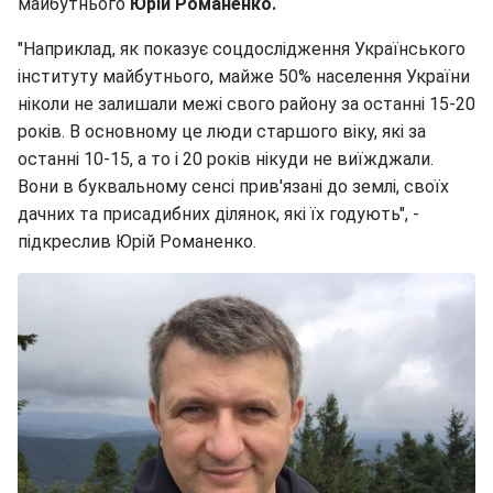
майбутнього
Юрій Романенко.
"Наприклад, як показує соцдослідження Українського
інституту майбутнього, майже 50% населення України
ніколи не залишали межі свого району за останні 15-20
років. В основному це люди старшого віку, які за
останні 10-15, а то і 20 років нікуди не виїжджали.
Вони в буквальному сенсі прив'язані до землі, своїх
дачних та присадибних ділянок, які їх годують", -
підкреслив Юрій Романенко.