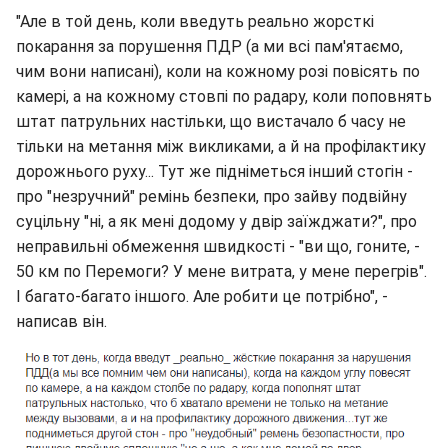
"Але в той день, коли введуть реально жорсткі
покарання за порушення ПДР (а ми всі пам'ятаємо,
чим вони написані), коли на кожному розі повісять по
камері, а на кожному стовпі по радару, коли поповнять
штат патрульних настільки, що вистачало б часу не
тільки на метання між викликами, а й на профілактику
дорожнього руху... Тут же підніметься інший стогін -
про "незручний" ремінь безпеки, про зайву подвійну
суцільну "ні, а як мені додому у двір заїжджати?", про
неправильні обмеження швидкості - "ви що, гоните, -
50 км по Перемоги? У мене витрата, у мене перегрів".
І багато-багато іншого. Але робити це потрібно", -
написав він.