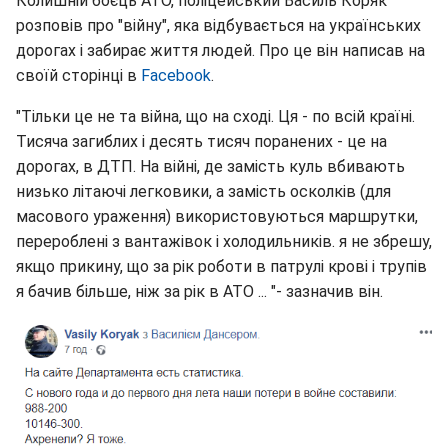
Колишній боєць АТО, поліцейський Василь Коряк
розповів про "війну", яка відбувається на українських
дорогах і забирає життя людей. Про це він написав на
своїй сторінці в
Facebook
.
"Тільки це не та війна, що на сході. Ця - по всій країні.
Тисяча загиблих і десять тисяч поранених - це на
дорогах, в ДТП. На війні, де замість куль вбивають
низько літаючі легковики, а замість осколків (для
масового ураження) використовуються маршрутки,
перероблені з вантажівок і холодильників. я не збрешу,
якщо прикину, що за рік роботи в патрулі крові і трупів
я бачив більше, ніж за рік в АТО ... "- зазначив він.