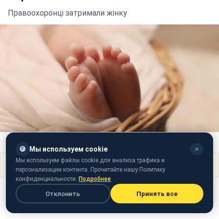
Правоохоронці затримали жінку
Фото: pixabay.com/esudroff
🍪
Мы используем cookie
✕
Мы используем файлы cookie для анализа трафика и
Поделиться
персонализации контента. Прочитайте нашу Политику
конфиденциальности.
Подробнее
Отклонить
Принять все