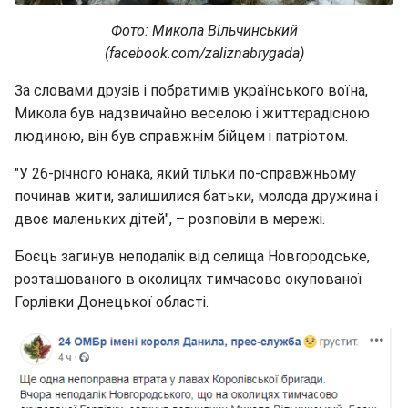
Фото: Микола Вільчинський
(facebook.com/zaliznabrygada)
За словами друзів і побратимів українського воїна,
Микола був надзвичайно веселою і життєрадісною
людиною, він був справжнім бійцем і патріотом.
"У 26-річного юнака, який тільки по-справжньому
починав жити, залишилися батьки, молода дружина і
двоє маленьких дітей", – розповіли в мережі.
Боєць загинув неподалік від селища Новгородське,
розташованого в околицях тимчасово окупованої
Горлівки Донецької області.