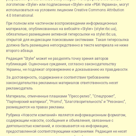
логотипом «Styler» или подписанные «Styler» или «РБК-Украина», могут
использоваться на условиях лицензии Creative Commons Attribution
4.0 International.
При полном или частичном воспроизведении информационных
материалов, опубликованных на вебсайте «Styler» (styler.rbc.ua),
обязательно размещение активной гиперссылки на styler.rbc.ua,
открытой для индексации поисковыми системами. Такая гиперссылка
должна быть размещена непосредственно в тексте материала не ниже
второго абзаца.
Редакция "Styler" может не разделять точку зрения авторов
публикаций. Оценочные суждения, согласно законодательству
Украины, не подлежат опровержению и доказыванию их правдивости.
За достоверность, содержание и соответствие требованиям
законодательства рекламных материалов ответственность несет
рекламодатель.
Материалы, отмеченные плашками "Пресс-релиз", "Спецпроект",
"Партнерский материал", "Promo", "Благотворительность" и "Резонанс",
размещаются на правах рекламы.
Рубрика «Новости компаний» является информационным форматом,
содержащим новости, сообщения и объявления, связанные с
деятельностью компаний, и основывается на информации,
предоставленной соответствующими компаниями. Редакция не несет