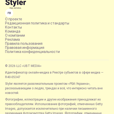
FB
О проекте
Редакционная политика и стандарты
Контакты
Команда
О компании
Реклама
Правила пользования
Правовая информация
Политика конфиденциальности
© 2026 LLC «UBT MEDIA»
Идентификатор онлайн-медиа в Реестре субъектов в сфере медиа —
R40-05347
Styler является развлекательным проектом «РБК-Украина»,
рассказывающим о людях, трендах и всё, что интересно читать вне
новостей.
Фотографии, иллюстрации и другие изображения принадлежат их
правообладателям. Использование фотографий, отмеченных Getty
Images, допускается исключительно при наличии письменного
разрешения фотоагентства Getty Images. Фотографии, отмеченные