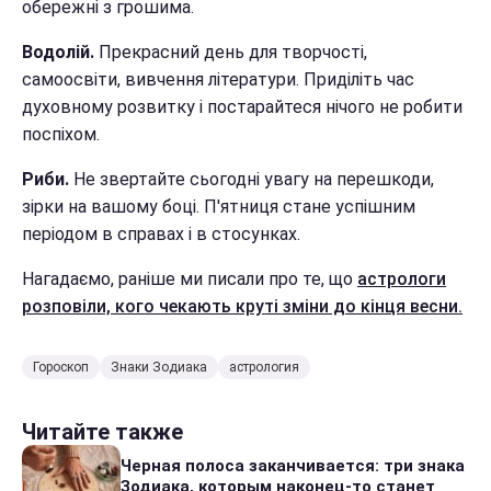
обережні з грошима.
Водолій.
Прекрасний день для творчості,
самоосвіти, вивчення літератури. Приділіть час
духовному розвитку і постарайтеся нічого не робити
поспіхом.
Риби.
Не звертайте сьогодні увагу на перешкоди,
зірки на вашому боці. П'ятниця стане успішним
періодом в справах і в стосунках.
Нагадаємо, раніше ми писали про те, що
астрологи
розповіли, кого чекають круті зміни до кінця весни.
Гороскоп
Знаки Зодиака
астрология
Читайте также
Черная полоса заканчивается: три знака
Зодиака, которым наконец-то станет