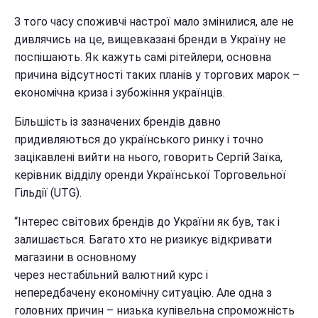
З того часу
споживчі настрої мало змінилися, але не
дивлячись на це, вищевказані бренди в Україну не
поспішають. Як кажуть самі рітейлери, основна
причина відсутності таких планів у торгових марок –
економічна криза і зубожіння українців.
Більшість із зазначених брендів давно
придивляються до українського ринку і точно
зацікавлені вийти на нього, говорить Сергій Заїка
,
керівник відділу оренди Української Торговельної
Гільдії (UTG).
“Інтерес світових брендів до України як був, так і
залишається. Багато хто не ризикує відкривати
магазини в основному
через нестабільний валютний курс і
непередбачену економічну ситуацію. Але одна з
головних причин – низька купівельна спроможність