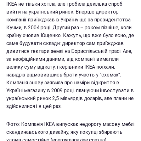
IKEA не тільки хотіла, але і робила декілька спроб
вийти на український ринок. Вперше директор
компанії приїжджав в Україну ще за президентства
Кучми, в 2004 році. Другий раз – роком пізніше, коли
країну очолив Ющенко. Кажуть, що вже було ясно, де
саме будувати склади: директор сам приїжджав
дивитися гектари землі на Бориспільській трасі. Але,
за неофіційними даними, від компанії вимагали
велику суму відкату, і керівники IKEA поїхали,
навідріз відмовившись брати участь у "схемах".
Компанія знову заявила про наміри відкриття в
Україні магазину в 2009 році, плануючи інвестувати в
український ринок 2,5 мільярдів доларів, але плани не
здійснилися і в цей раз.
Фото: Компанія IKEA випускає недорогу масову меблі
скандинавського дизайну, яку покупці збирають
удома самостійно (energymagazine.com.ua)