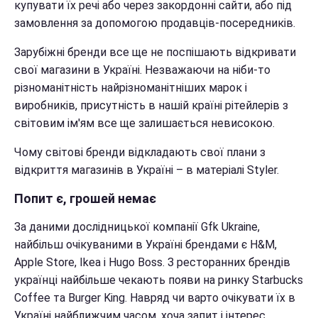
купувати їх речі або через закордонні сайти, або під
замовлення за допомогою продавців-посередників.
Зарубіжні бренди все ще не поспішають відкривати
свої магазини в Україні. Незважаючи на ніби-то
різноманітність найрізноманітніших марок і
виробників, присутність в нашій країні рітейлерів з
світовим ім'ям все ще залишається невисокою.
Чому світові бренди відкладають свої плани з
відкриття магазинів в Україні – в матеріалі Styler.
Попит є, грошей немає
За даними дослідницької компанії Gfk Ukraine,
найбільш очікуваними в Україні брендами є H&M,
Apple Store, Ikea і Hugo Boss. З ресторанних брендів
українці найбільше чекають появи на ринку Starbucks
Coffee та Burger King. Навряд чи варто очікувати їх в
Україні найближчим часом, хоча запит і інтерес