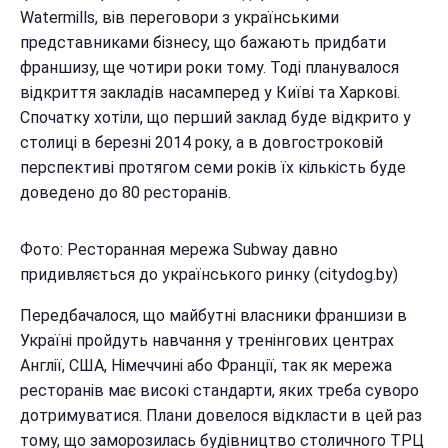
Watermills, вів переговори з українськими
представниками бізнесу, що бажають придбати
франшизу, ще чотири роки тому. Тоді планувалося
відкриття закладів насамперед у Київі та Харкові.
Спочатку хотіли, що перший заклад буде відкрито у
столиці в березні 2014 року, а в довгостроковій
перспективі протягом семи років їх кількість буде
доведено до 80 ресторанів.
Фото: Р
есторанная мережа Subway давно
придивляється до українського ринку (
citydog.by)
Передбачалося, що майбутні власники франшизи в
Україні пройдуть навчання у тренінгових центрах
Англії, США, Німеччині або Франції, так як мережа
ресторанів має високі стандарти, яких треба суворо
дотримуватися. Плани довелося відкласти в цей раз
тому, що заморозилась будівництво столичного ТРЦ