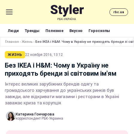
rbc.ua
Люди
Тренды
Полезное
Вкусно
Гороскопы
Главная
›
Жизнь
›
Без IKEA і H&M: Чому в Україну не приходять бренди зі св
ЖИЗНЬ
22 ноября 2016, 13:12
Без IKEA і H&M: Чому в Україну не
приходять бренди зі світовим ім'ям
Інтерес великих зарубіжних брендів одягу та
громадського харчування до українських ринків був
завжди, але відкривати магазини і ресторани в Україні
заважає криза та корупція
Катерина Гончарова
корреспондент РБК-Украина