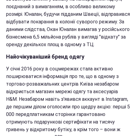
поєднаний з вимаганням, в особливо великому
розмірі. Юналан, будучи підданим Швеції, відправився
відбувати покарання в колонії суворого режиму. За
даними слідства, Окан Юналан вимагав у російського
бізнесмена 6,5 мільйона рублів у вигляді "відкату" за
оренду декількох площ в одному з ТЦ.
Найочікуваніший бренд одягу
У січні 2016 року в соцмережах стала активно
поширюватися інформація про те, що в одному з
торгово-розважальних центрів Київа незабаром
відкриється магазин мережі одягу та аксесуарів
H&M. Незабаром навіть з'явився аккаунт в Instagram,
де першим ділом оголосили про щедру акцію: перші 5
000 передплатникам сторінки гарантовано
отримують подарункові сертифікати на тисячу
гривень у відкритому бутіку, а крім того – вони ж