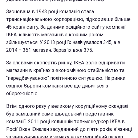
Заснована в 1943 році компанія стала
транснаціональною корпорацією, підкоривши більше
45 країн світу. За даними офіційного сайту компанії
IKEA, кількість магазинів з кожним роком
збільшується. У 2013 році їх налічувалося 345, а в
2014 – 361 магазин. Зараз їх вже 375.
За словами експертів ринку, IKEA воліє відкривати
магазини в країнах з економічною стабільністю та
"передбачуваною" політичною ситуацією. На ринки
східної Європи компанія все ще дивиться з
обережністю.
Втім, одного разу у великому корупційному скандалі
був замішаний саме шведський представник
компанії. 2011 році колишній
топ-менеджер IKEA в
Росії Окан Юналан засуджений до п'яти років в'язниці
за звинуваченням у замаху на комерційний підкуп,