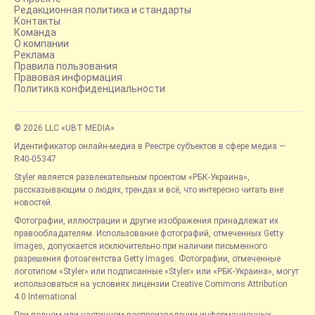
Редакционная политика и стандарты
Контакты
Команда
О компании
Реклама
Правила пользования
Правовая информация
Политика конфиденциальности
© 2026 LLC «UBT MEDIA»
Идентификатор онлайн-медиа в Реестре субъектов в сфере медиа —
R40-05347
Styler является развлекательным проектом «РБК-Украина»,
рассказывающим о людях, трендах и всё, что интересно читать вне
новостей.
Фотографии, иллюстрации и другие изображения принадлежат их
правообладателям. Использование фотографий, отмеченных Getty
Images, допускается исключительно при наличии письменного
разрешения фотоагентства Getty Images. Фотографии, отмеченные
логотипом «Styler» или подписанные «Styler» или «РБК-Украина», могут
использоваться на условиях лицензии Creative Commons Attribution
4.0 International.