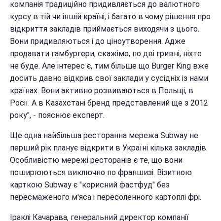
компанія традиційно придивляється до валютного
курсу в тій чи іншій країні, і багато в чому рішення про
відкриття закладів приймається виходячи з цього.
Вони придивляються і до ціноутворення. Адже
продавати гамбургери, скажімо, по дві гривні, ніхто
не буде. Але інтерес є, тим більше що Burger King вже
досить давно відкрив свої заклади у сусідніх із нами
країнах. Вони активно розвиваються в Польщі, в
Росії. А в Казахстані бренд представлений ще з 2012
року", - пояснює експерт.
Ще одна найбільша ресторанна мережа Subway не
перший рік планує відкрити в Україні кілька закладів.
Особливістю мережі ресторанів є те, що вони
поширюються виключно по франшизі. Візитною
карткою Subway
є "корисний фастфуд" без
пересмаженого м'яса і пересоленного картоплі фрі.
Іраклі Качарава, генеральний директор компанії