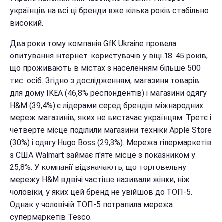
українців на всі ці бренди вже кілька років стабільно
високий.
Два роки тому компанія GfK Ukraine провела
опитування інтернет-користувачів у віці 18-45 років,
що проживають в містах з населенням більше 500
тис. осіб. Згідно з дослідженням, магазини товарів
для дому IKEA (46,8% респондентів) і магазини одягу
H&M (39,4%) є лідерами серед брендів міжнародних
мереж магазинів, яких не вистачає українцям. Третє і
четверте місце поділили магазини техніки Apple Store
(30%) і одягу Hugo Boss (29,8%). Мережа гіпермаркетів
з США Walmart займає п'яте місце з показником у
25,8%. У компанії відзначають, що торговельну
мережу H&M вдвічі частіше називали жінки, ніж
чоловіки, у яких цей бренд не увійшов до ТОП-5.
Однак у чоловічій ТОП-5 потрапила мережа
супермаркетів Tesco.