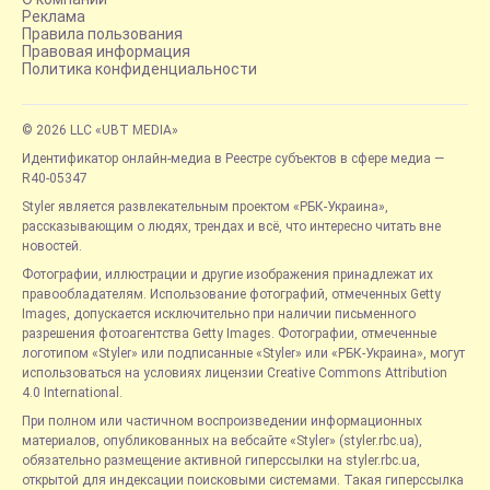
Реклама
Правила пользования
Правовая информация
Политика конфиденциальности
© 2026 LLC «UBT MEDIA»
Идентификатор онлайн-медиа в Реестре субъектов в сфере медиа —
R40-05347
Styler является развлекательным проектом «РБК-Украина»,
рассказывающим о людях, трендах и всё, что интересно читать вне
новостей.
Фотографии, иллюстрации и другие изображения принадлежат их
правообладателям. Использование фотографий, отмеченных Getty
Images, допускается исключительно при наличии письменного
разрешения фотоагентства Getty Images. Фотографии, отмеченные
логотипом «Styler» или подписанные «Styler» или «РБК-Украина», могут
использоваться на условиях лицензии Creative Commons Attribution
4.0 International.
При полном или частичном воспроизведении информационных
материалов, опубликованных на вебсайте «Styler» (styler.rbc.ua),
обязательно размещение активной гиперссылки на styler.rbc.ua,
открытой для индексации поисковыми системами. Такая гиперссылка