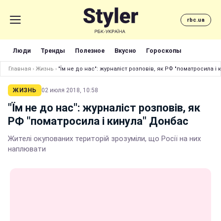
rbc.ua
Люди
Тренды
Полезное
Вкусно
Гороскопы
Главная
›
Жизнь
›
"Їм не до нас": журналіст розповів, як РФ "поматросила і
ЖИЗНЬ
02 июля 2018, 10:58
"Їм не до нас": журналіст розповів, як
РФ "поматросила і кинула" Донбас
Жителі окупованих територій зрозуміли, що Росії на них
наплювати