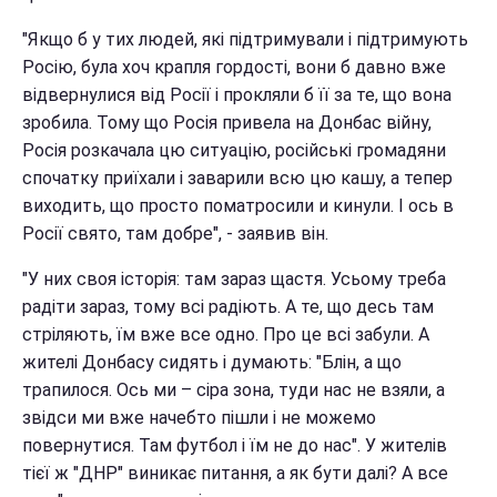
"Якщо б у тих людей, які підтримували і підтримують
Росію, була хоч крапля гордості, вони б давно вже
відвернулися від Росії і прокляли б її за те, що вона
зробила. Тому що Росія привела на Донбас війну,
Росія розкачала цю ситуацію, російські громадяни
спочатку приїхали і заварили всю цю кашу, а тепер
виходить, що просто поматросили и кинули. І ось в
Росії свято, там добре", - заявив він.
"У них своя історія: там зараз щастя. Усьому треба
радіти зараз, тому всі радіють. А те, що десь там
стріляють, їм вже все одно. Про це всі забули. А
жителі Донбасу сидять і думають: "Блін, а що
трапилося. Ось ми – сіра зона, туди нас не взяли, а
звідси ми вже начебто пішли і не можемо
повернутися. Там футбол і їм не до нас". У жителів
тієї ж "ДНР" виникає питання, а як бути далі? А все