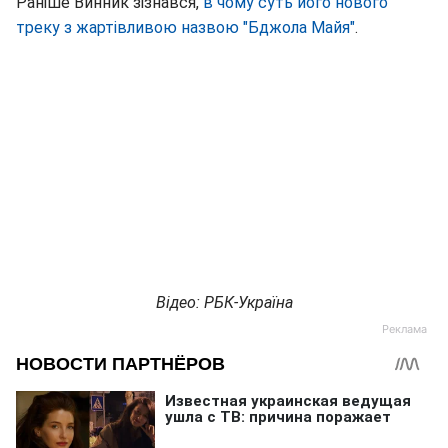
Раніше Винник зізнався,
в чому суть його нового
треку з жартівливою назвою "Бджола Майя"
.
Відео: РБК-Україна