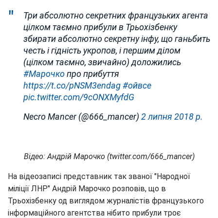
Три абсолютно секретних французьких агента
цілком таємно прибули в Трьохізбенку
збирати абсолютно секретну інфу, що ганьбить
честь і гідність укропов, і першим ділом
(цілком таємно, звичайно) доложились
#Марочко
про прибуття
https://t.co/pNSM3endag
#ойвсе
pic.twitter.com/9cONXMyfdG
Necro Mancer (@666_mancer)
2 липня 2018 р.
Відео: Андрій Марочко (twitter.com/666_mancer)
На відеозаписі представник так званої "Народної
міліції ЛНР" Андрій Марочко розповів, що в
Трьохізбенку од виглядом журналістів французького
інформаційного агентства нібито прибули троє