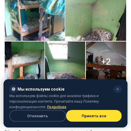
🍪
Мы используем cookie
✕
Мы используем файлы cookie для анализа трафика и
персонализации контента. Прочитайте нашу Политику
конфиденциальности.
Подробнее
Скріншот поста (facebook.com/groups/govarta1)
Отклонить
Принять все
Знімки прокоментували користувачі мережі: