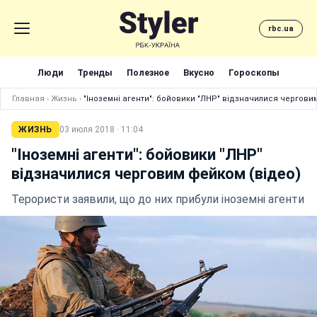
rbc.ua
Люди
Тренды
Полезное
Вкусно
Гороскопы
Главная
›
Жизнь
›
"Іноземні агенти": бойовики "ЛНР" відзначилися чергови
ЖИЗНЬ
03 июля 2018 · 11:04
"Іноземні агенти": бойовики "ЛНР"
відзначилися черговим фейком (відео)
Терористи заявили, що до них прибули іноземні агенти