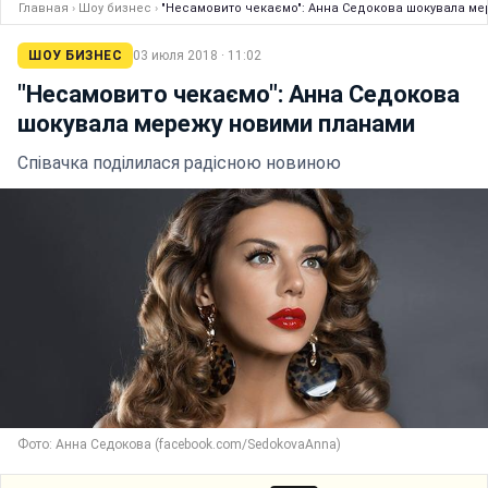
Главная
›
Шоу бизнес
›
"Несамовито чекаємо": Анна Седокова шокувала м
ШОУ БИЗНЕС
03 июля 2018 · 11:02
"Несамовито чекаємо": Анна Седокова
шокувала мережу новими планами
Співачка поділилася радісною новиною
Фото: Анна Седокова (facebook.com/SedokovaAnna)