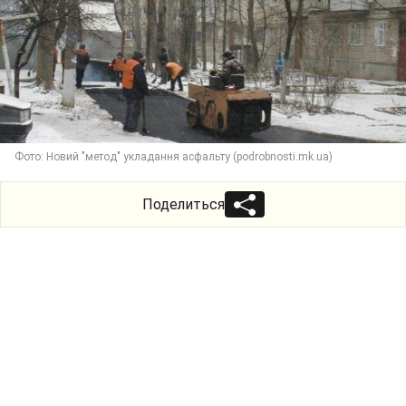
Фото: Новий "метод" укладання асфальту (рodrobnosti.mk.ua)
Поделиться