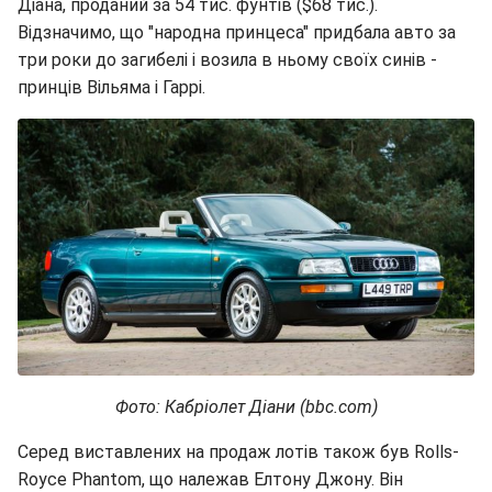
Діана, проданий за 54 тис. фунтів ($68 тис.).
Відзначимо, що "народна принцеса" придбала авто за
три роки до загибелі і возила в ньому своїх синів -
принців Вільяма і Гаррі.
Фото: Кабріолет Діани (bbc.com)
Серед виставлених на продаж лотів також був Rolls-
Royce Phantom, що належав Елтону Джону. Він