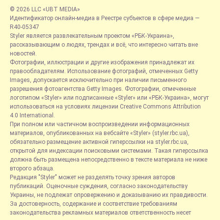
© 2026 LLC «UBT MEDIA»
Идентификатор онлайн-медиа в Реестре субъектов в сфере медиа —
R40-05347
Styler является развлекательным проектом «РБК-Украина»,
рассказывающим о людях, трендах и всё, что интересно читать вне
новостей.
Фотографии, иллюстрации и другие изображения принадлежат их
правообладателям. Использование фотографий, отмеченных Getty
Images, допускается исключительно при наличии письменного
разрешения фотоагентства Getty Images. Фотографии, отмеченные
логотипом «Styler» или подписанные «Styler» или «РБК-Украина», могут
использоваться на условиях лицензии Creative Commons Attribution
4.0 International.
При полном или частичном воспроизведении информационных
материалов, опубликованных на вебсайте «Styler» (styler.rbc.ua),
обязательно размещение активной гиперссылки на styler.rbc.ua,
открытой для индексации поисковыми системами. Такая гиперссылка
должна быть размещена непосредственно в тексте материала не ниже
второго абзаца.
Редакция "Styler" может не разделять точку зрения авторов
публикаций. Оценочные суждения, согласно законодательству
Украины, не подлежат опровержению и доказыванию их правдивости.
За достоверность, содержание и соответствие требованиям
законодательства рекламных материалов ответственность несет