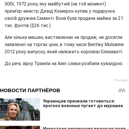
500L 1972 року, яку майбутній (на той момент)
прем'єр-міністр Девід Кемерон купив у подарунок
своїй дружині Саманті. Вона була продана майже за 21
тис. фунтів ($26 тис.).
Але кілька машин, виставлених на продаж, не досягли
заявленої на торгах ціни, в тому числі Bentley Mulsanne
2012 року випуску, який належить королеві Єлизаветі.
До речі, зірку Трампа на Алеї слави розбили кувалдою.