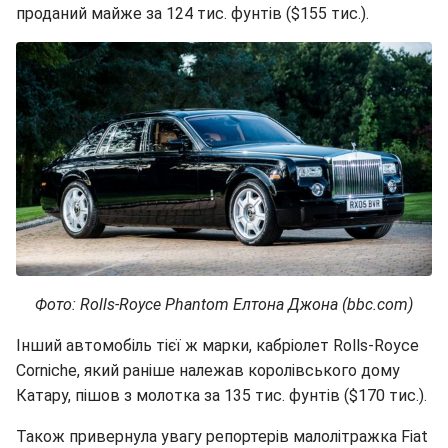
проданий майже за 124 тис. фунтів ($155 тис.).
Фото: Rolls-Royce Phantom Елтона Джона (bbc.com)
Інший автомобіль тієї ж марки, кабріолет Rolls-Royce
Corniche, який раніше належав королівського дому
Катару, пішов з молотка за 135 тис. фунтів ($170 тис.).
Також привернула увагу репортерів малолітражка Fiat