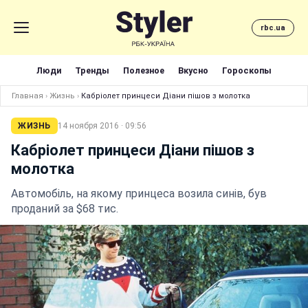
rbc.ua
Люди
Тренды
Полезное
Вкусно
Гороскопы
Главная
›
Жизнь
›
Кабріолет принцеси Діани пішов з молотка
ЖИЗНЬ
14 ноября 2016 · 09:56
Кабріолет принцеси Діани пішов з
молотка
Автомобіль, на якому принцеса возила синів, був
проданий за $68 тис.