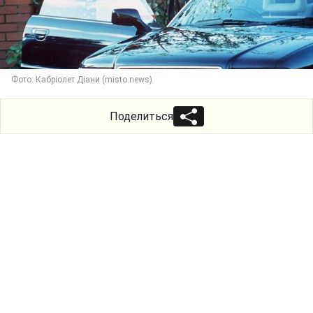
Фото: Кабріолет Діани (misto.news)
Поделиться