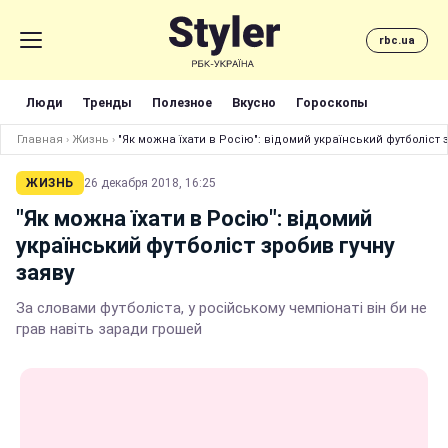
rbc.ua
Люди
Тренды
Полезное
Вкусно
Гороскопы
Главная
›
Жизнь
›
"Як можна їхати в Росію": відомий український футболіст 
ЖИЗНЬ
26 декабря 2018, 16:25
"Як можна їхати в Росію": відомий
український футболіст зробив гучну
заяву
За словами футболіста, у російському чемпіонаті він би не
грав навіть заради грошей