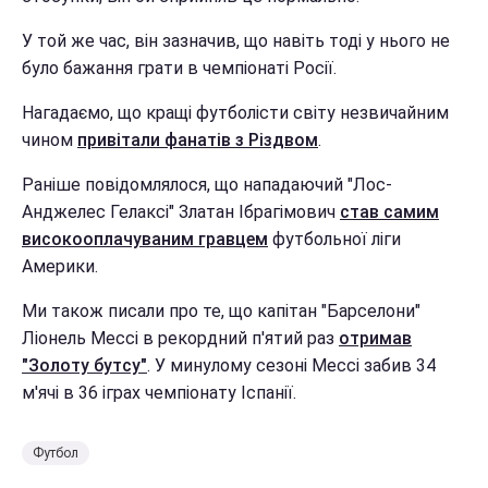
У той же час, він зазначив, що навіть тоді у нього не
було бажання грати в чемпіонаті Росії.
Нагадаємо, що кращі футболісти світу незвичайним
чином
привітали фанатів з Різдвом
.
Раніше повідомлялося, що нападаючий "Лос-
Анджелес Гелаксі" Златан Ібрагімович
став самим
високооплачуваним гравцем
футбольної ліги
Америки.
Ми також писали про те, що капітан "Барселони"
Ліонель Мессі в рекордний п'ятий раз
отримав
"Золоту бутсу"
. У минулому сезоні Мессі забив 34
м'ячі в 36 іграх чемпіонату Іспанії.
Футбол