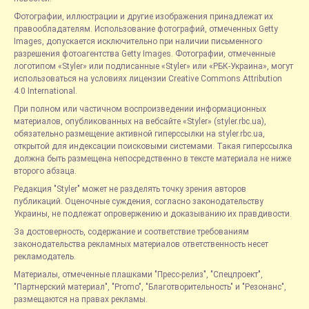
Фотографии, иллюстрации и другие изображения принадлежат их
правообладателям. Использование фотографий, отмеченных Getty
Images, допускается исключительно при наличии письменного
разрешения фотоагентства Getty Images. Фотографии, отмеченные
логотипом «Styler» или подписанные «Styler» или «РБК-Украина», могут
использоваться на условиях лицензии Creative Commons Attribution
4.0 International.
При полном или частичном воспроизведении информационных
материалов, опубликованных на вебсайте «Styler» (styler.rbc.ua),
обязательно размещение активной гиперссылки на styler.rbc.ua,
открытой для индексации поисковыми системами. Такая гиперссылка
должна быть размещена непосредственно в тексте материала не ниже
второго абзаца.
Редакция "Styler" может не разделять точку зрения авторов
публикаций. Оценочные суждения, согласно законодательству
Украины, не подлежат опровержению и доказыванию их правдивости.
За достоверность, содержание и соответствие требованиям
законодательства рекламных материалов ответственность несет
рекламодатель.
Материалы, отмеченные плашками "Пресс-релиз", "Спецпроект",
"Партнерский материал", "Promo", "Благотворительность" и "Резонанс",
размещаются на правах рекламы.