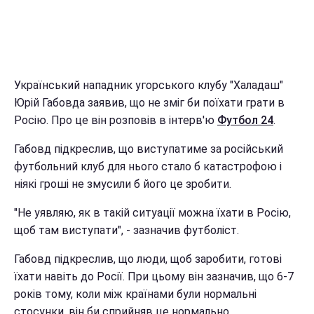
Український нападник угорського клубу "Халадаш"
Юрій Габовда заявив, що не зміг би поїхати грати в
Росію. Про це він розповів в інтерв'ю
Футбол 24
.
Габовд підкреслив, що виступатиме за російський
футбольний клуб для нього стало б катастрофою і
ніякі гроші не змусили б його це зробити.
"Не уявляю, як в такій ситуації можна їхати в Росію,
щоб там виступати", - зазначив футболіст.
Габовд підкреслив, що люди, щоб заробити, готові
їхати навіть до Росії. При цьому він зазначив, що 6-7
років тому, коли між країнами були нормальні
стосунки, він би сприйняв це нормально.