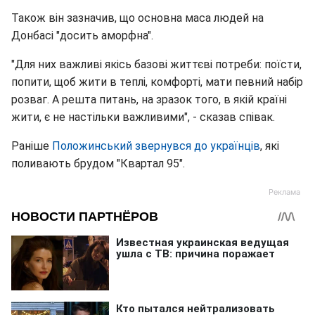
Також він зазначив, що основна маса людей на
Донбасі "досить аморфна".
"Для них важливі якісь базові життєві потреби: поїсти,
попити, щоб жити в теплі, комфорті, мати певний набір
розваг. А решта питань, на зразок того, в якій країні
жити, є не настільки важливими", - сказав співак.
Раніше
Положинський звернувся до українців
, які
поливають брудом "Квартал 95".