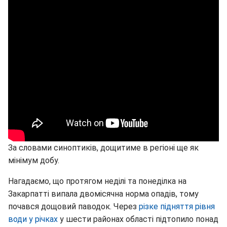
За словами синоптиків, дощитиме в регіоні ще як
мінімум добу.
Нагадаємо, що протягом неділі та понеділка на
Закарпатті випала двомісячна норма опадів, тому
почався дощовий паводок. Через
різке підняття рівня
води у річк
ах
у шести районах області підтопило понад