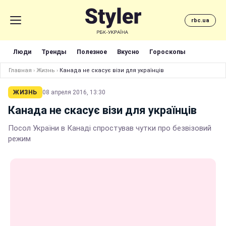
rbc.ua
Люди
Тренды
Полезное
Вкусно
Гороскопы
Главная
›
Жизнь
›
Канада не скасує візи для українців
ЖИЗНЬ
08 апреля 2016, 13:30
Канада не скасує візи для українців
Посол України в Канаді спростував чутки про безвізовий
режим