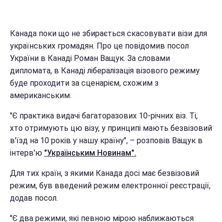
Канада поки що не збирається скасовувати візи для
українських громадян. Про це повідомив посол
України в Канаді Роман Ващук. За словами
дипломата, в Канаді лібералізація візового режиму
буде проходити за сценарієм, схожим з
американським.
"Є практика видачі багаторазових 10-річних віз. Ті,
хто отримують цю візу, у принципі мають безвізовий
в'їзд на 10 років у нашу країну", – розповів Ващук в
інтерв'ю
"Українським Новинам".
Для тих країн, з якими Канада досі має безвізовий
режим, був введений режим електронної реєстрації,
додав посол.
"Є два режими, які певною мірою наближаються