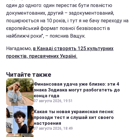
один до одного: один перестає бути повністю
документованих, другий – задокументований,
поширюється на 10 років, і тут я не бачу переходу на
європейський формат повної безвізовості в
найближчі роки", – пояснив Ващук.
Нагадаємо,
в Канаді створять 125 культурних
проектів, присвячених Україні.
Читайте также
Финансовая удача уже близко: эти 4
знака Зодиака могут разбогатеть до
конца года
07 августа 2026, 19:51
Какая ты новая украинская песня:
проходи тест и слушай хит своего
настроения
07 августа 2026, 18:49